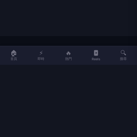
LIFE
生活網
🏠
⚡
🔥
🔍
首頁
即時
熱門
搜尋
Reels
LIFE 生活網是台灣領先的生活資訊平台，提供即時新聞、生活、健康、
財經、娛樂等多元內容。
f
L
▶
📷
新聞分類
新聞
更多內容
生活
地方新聞