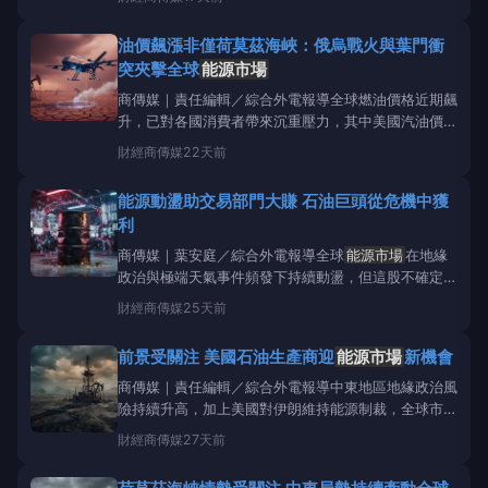
斯灣地區的美國利益作為回應，導致多名美軍人員傷
亡。葉門的胡塞武裝（Houthi）也宣布對沙烏地阿拉
油價飆漲非僅荷莫茲海峽：俄烏戰火與葉門衝
伯實施海上禁運，加劇了紅海（RedSea）航道的緊張
突夾擊全球
能源市場
商傳媒｜責任編輯／綜合外電報導全球燃油價格近期飆
升，已對各國消費者帶來沉重壓力，其中美國汽油價格
週三（15日）平均每加侖達到3.89美元，柴油價格則
財經
商傳媒
22天前
來到4.94美元。儘管荷莫茲海峽的緊張局勢是主要因
素，但多重地緣政治衝突與供應鏈變化，正共同推升全
能源動盪助交易部門大賺 石油巨頭從危機中獲
球能源成本。荷莫茲海峽是全球
利
商傳媒｜葉安庭／綜合外電報導全球
能源市場
在地緣
政治與極端天氣事件頻發下持續動盪，但這股不確定性
卻為大型能源公司及獨立交易商的交易部門，創造了豐
財經
商傳媒
25天前
厚的獲利機會。這些高度專業化的部門憑藉龐大的資本
與果斷的風險管理，從市場錯位中賺取了巨額利潤。這
前景受關注 美國石油生產商迎
能源市場
新機會
些交易部門的結構精簡而高效。以英國石油（BP
商傳媒｜責任編輯／綜合外電報導中東地區地緣政治風
險持續升高，加上美國對伊朗維持能源制裁，全球市場
再度聚焦美國本土石油供應能力。分析指出，在能源安
財經
商傳媒
27天前
全需求提升及國際油價波動的背景下，美國上游油氣生
產商有望迎來新的發展契機，但同時仍須面對營運成