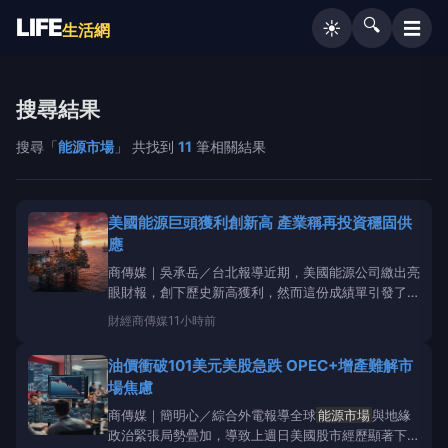
LIFE
🔍
☰
☀️
生活網
搜尋結果
搜尋「
能源市場
」 共找到
11
筆相關結果
美國能源巨頭獲利創新高 產業稱再投資穩固供
應
商傳媒｜吳承岳／台北報導近期，美國能源公司繳出亮
眼財報，創下歷史新高獲利，然而這份成績單引發了外
界對其「哄抬物價」的質疑。對此，能源產業代表與專
財經
商傳媒
11小時前
家們強調，這些高額收益主要受全球市場與地緣政治事
件等外部因素驅動，而非公司單方面操控。報導指出，
油價衝破101美元美股急跌 OPEC+增產難解市
全球
能源市場
錯綜複雜，價格波動受到供需、地
場焦慮
商傳媒｜簡明心／綜合外電報導全球
能源市場
與地緣
政治緊張局勢疊加，導致上週日美國股市經歷顯著下