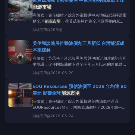
荷莫茲海峽情勢受關注 中東局勢持續牽動全球
本、監管政策及財務體質等挑戰。AmplifyEner
能源市場
商傳媒｜責任編輯／綜合外電報導中東地緣政治持續牽
動全球
能源市場
，荷莫茲海峽作為全球最重要的原油
運輸航道之一，其安全情勢始終受到國際高度關注。市
財經
商傳媒
29天前
場分析指出，全球約有五分之一的海運原油需經過荷莫
茲海峽，一旦區域情勢升高，可能影響原油運輸效率，
美伊和談進展推動油價創三月新低 台灣能源成
進而推升國際油價與能源成本。近期美國與伊朗關係仍
本望緩解
充滿不
商傳媒｜吳承岳／台北報導美國與伊朗近期達成初步和
平協議，促使國際油價下跌至今年三月以來的新低點。
此協議對全球
能源市場
釋出穩定訊號，特別是重新開
財經
商傳媒
2026-06-29
放了荷莫茲海峽這條關鍵輸油航道，對全球供應鏈影響
深遠。根據報導，美國總統川普（DonaldTrump）與
EOG Resources 預估油價至 2028 年均達 80
伊朗總統馬蘇德·裴澤斯基安（Mas
美元 影響全球
能源市場
商傳媒｜責任編輯／綜合外電報導美國油氣生產商
EOGResources預期，國際原油價格至2028年將平均
維持在每桶80美元。這項長期預測為全球
能源市場
提
財經
商傳媒
2026-06-24
供了一項重要參考基準。根據《Hartenergy.com》報
導，EOGResources對於未來油價的展望，預期