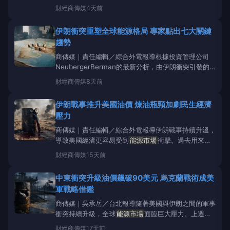
跌，主要股指道瓊工業平均指數、納斯達克綜合指數及
財經
商傳媒
4天前
標普500指數均呈現重挫。國際油價飆升是主要導火
線，布蘭特原油價格突破每桶101美元大關，美國西德
伊朗衝突重塑全球能源格局 專家點出七大關鍵
州原油（WTI）也攀升至每桶逾92美元，雙雙創
趨勢
商傳媒｜責任編輯／綜合外電報導根據投資管理公司
NeubergerBerman的最新分析，由伊朗衝突引發的
地緣政治動盪，已促使全球重新評估能源安全與供應，
財經
商傳媒
8天前
並正形塑後疫情時代的
能源市場
樣貌。這份分析指出
了七大值得關注的關鍵趨勢。伊朗衝突始於二月的「史
伊朗戰事推升美國油價 煉油瓶頸加劇民生經濟
詩怒火行動」（Operatio
壓力
商傳媒｜責任編輯／綜合外電報導伊朗戰事持續升溫，
導致美國經濟更容易受到
能源市場
衝擊。過去用來保
護民眾免受價格飆漲影響的緩衝機制正逐漸耗盡，這場
財經
商傳媒
15天前
戰事預計將持續侵蝕美國民眾今年夏季的生活水準。根
據《消費者新聞與商業頻道》報導，截至週三，美國全
中東衝突升級油價飆破90美元 烏克蘭戰術成美
國平均汽油零售價為每加侖4.06美元，較
軍戰略借鑑
商傳媒｜吳承岳／台北報導隨著美國與伊朗之間的軍事
衝突持續升級，全球
能源市場
面臨巨大壓力。上週
末，美國對伊朗目標發動新一輪空襲，伊朗則以襲擊波
財經
商傳媒
17天前