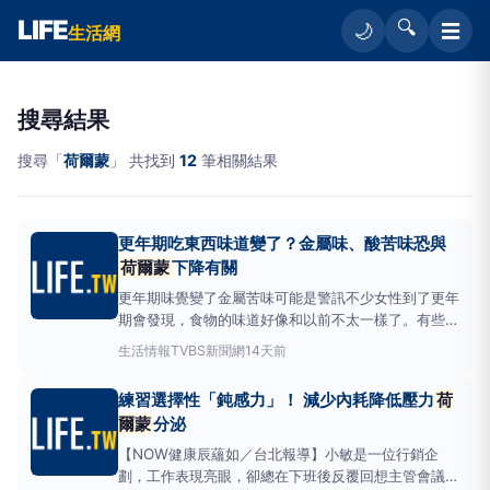
LIFE
🔍
☰
🌙
生活網
搜尋結果
搜尋「
荷爾蒙
」 共找到
12
筆相關結果
更年期吃東西味道變了？金屬味、酸苦味恐與
荷爾蒙
下降有關
更年期味覺變了金屬苦味可能是警訊不少女性到了更年
期會發現，食物的味道好像和以前不太一樣了。有些人
會覺得味道變淡了，甚至覺得嘴巴有點苦苦的、有金屬
生活情報
TVBS新聞網
14天前
的味道，甚至對於一些食物的喜好也改變了。這些現
象，其實都有可能和更年期
荷爾蒙
變化有關係。成大
練習選擇性「鈍感力」！ 減少內耗降低壓力
荷
醫院婦產部主治醫師林語涵表示在我們更年期最大
爾蒙
分泌
【NOW健康辰蘊如／台北報導】小敏是一位行銷企
劃，工作表現亮眼，卻總在下班後反覆回想主管會議中