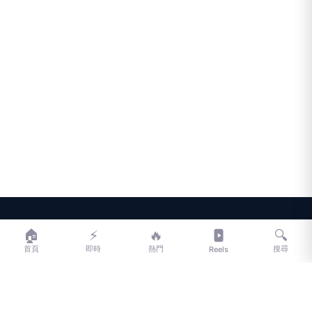
LIFE
生活網
🏠
⚡
🔥
🔍
首頁
即時
熱門
搜尋
Reels
LIFE 生活網是台灣領先的生活資訊平台，提供即時新聞、生活、健康、
財經、娛樂等多元內容。
f
L
▶
📷