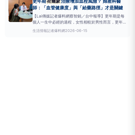
更年期
荷爾蒙
治療增加血栓風險？ 婦產科醫
癌、會中風、會血栓」而卻步，寧願默默忍受各種更年
師：「血管健康度」與「給藥路徑」才是關鍵
期不適症
【Lai傳媒記者爆料網蔡智銘／台中報導】更年期是每
個人一生中必經的過程，女性相較於男性而言，更年期
的
荷爾蒙
變化更加快速且明顯，因此許多女性在經歷
生活情報
記者爆料網
2026-06-15
更年期時，身體感受往往大受影響。目前臨床上，
荷
爾蒙
替代療法（HRT/MHT）仍是最有效的緩解方式。
然而，許多婦女一聽到要使用
荷爾蒙
治療，常因「聽
說吃了會