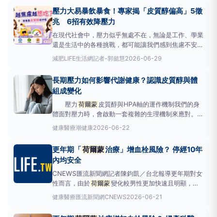
醫師表示，目前臨床上，
荷爾蒙
替代療法
壓力大易暴飲暴食！專家揭「皮質醇偏高」5徵
（HRT/MHT）仍是最有效的緩解方式。然而，許多婦
兆 6招有效降壓力
女一聽到要使用
荷爾蒙
治療
在現代社會中，壓力似乎無處不在，無論是工作、學業
還是生活中的各種挑戰，都可能讓我們感到焦慮不安。
你是否曾經在壓力大的時候，發現自己特別想吃甜食或
減肥
LIFE生活網記者-郭懿慧
2026-06-29
油炸食物？或者明明很累卻難以入睡，情緒也變得異常
敏感？這些現象其實都可能與一種名為「皮質醇」的
長期壓力如何影響代謝健康？認識皮質醇與體
荷爾蒙
有關。&nbsp;皮質醇：壓力
荷爾蒙
的雙面刃皮
組成變化
質醇
壓力
荷爾蒙
皮質醇與HPA軸的運作機制我們的身
體面對壓力時，會啟動一套複雜的生理機制來應對。早
在1930年代，科學家漢斯·沙爾耶（HansSelye）就曾
健康醫療
潮健康
2026-06-22
描述，壓力是身體為了維持內部平衡（體內平衡）而啟
動的一種統一神經
荷爾蒙
反應。 當我們遇到突發壓
更年期「
荷爾蒙
治療」增血栓風險？ 停經10年
力，身體會快速反應，透過神經系統、腎
內均安全
CNEWS匯流新聞網記者陳鈞凱／台北報導更年期對女
性而言，由於
荷爾蒙
變化較男性更加快速且明顯，身
體感受往往大受影響，目前臨床上，
荷爾蒙
替代療法
健康醫療
匯流新聞網CNEWS
2026-06-21
（HRT/MHT）仍是最有效的緩解方式，然而，不少人
一聽到要使用
荷爾蒙
治療，常擔心「聽說吃了會得乳