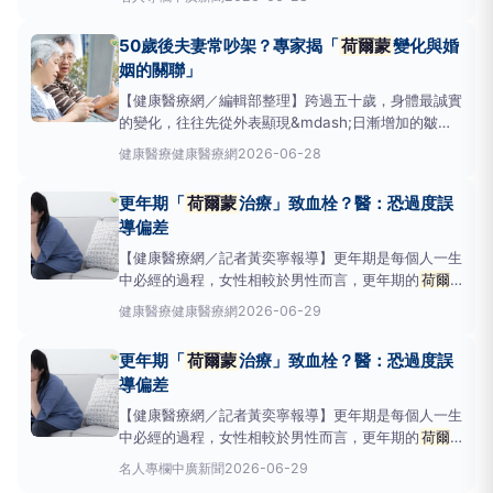
自體內的
荷爾蒙
變化。身體變化不只變老
荷爾蒙
才
是關鍵推手
荷爾蒙
如同人體的總指揮官，調節著情
50歲後夫妻常吵架？專家揭「
荷爾蒙
變化與婚
緒、睡眠、體力、骨質與代謝運作，甚至影響性慾與整
姻的關聯」
體活力。當這套
【健康醫療網／編輯部整理】跨過五十歲，身體最誠實
的變化，往往先從外表顯現&mdash;日漸增加的皺
紋、白髮，以及逐漸寬鬆的腰圍。然而，真正震盪的核
健康醫療
健康醫療網
2026-06-28
心，其實來自體內的
荷爾蒙
變化。身體變化不只變
老
荷爾蒙
才是關鍵推手
荷爾蒙
如同人體的總指揮
更年期「
荷爾蒙
治療」致血栓？醫：恐過度誤
官，調節著情緒、睡眠、體力、骨質與代謝運作，甚至
導偏差
影響性慾與
【健康醫療網／記者黃奕寧報導】更年期是每個人一生
中必經的過程，女性相較於男性而言，更年期的
荷爾
蒙
變化更加快速且明顯，因此許多女性在經歷更年期
健康醫療
健康醫療網
2026-06-29
時，身體感受往往大受影響。童綜合醫院婦產部許伊婷
醫師表示，目前臨床上，
荷爾蒙
替代療法
更年期「
荷爾蒙
治療」致血栓？醫：恐過度誤
（HRT/MHT）仍是最有效的緩解方式。然而，許多婦
導偏差
女一聽到要使用
荷爾蒙
治療
【健康醫療網／記者黃奕寧報導】更年期是每個人一生
中必經的過程，女性相較於男性而言，更年期的
荷爾
蒙
變化更加快速且明顯，因此許多女性在經歷更年期
名人專欄
中廣新聞
2026-06-29
時，身體感受往往大受影響。童綜合醫院婦產部許伊婷