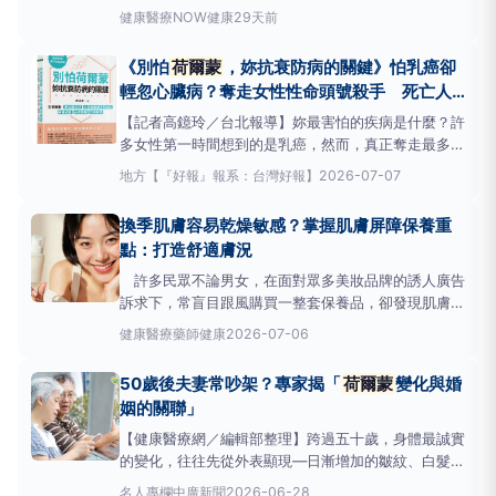
的一個眼神、同事說話時的一絲語氣，甚至一條未讀的
健康醫療
NOW健康
29天前
訊息也能讓她反芻思考輾轉難眠、腦中不停思量打轉。
認清「鈍」不是冷漠而是面對刺激保護自己的能力而根
《別怕
荷爾蒙
，妳抗衰防病的關鍵》怕乳癌卻
據全球調查機構St
輕忽心臟病？奪走女性性命頭號殺手 死亡人
數竟是乳癌6倍
【記者高鐿玲／台北報導】妳最害怕的疾病是什麼？許
多女性第一時間想到的是乳癌，然而，真正奪走最多女
性性命的，卻是另一個平時讓人毫無感覺的沉默殺手。
地方
【『好報』報系：台灣好報】
2026-07-07
就在2025年11月，美國食品暨藥物管理局（FDA）宣
布撤除更年期
荷爾蒙
療法沿用20多年的最高等級「黑
換季肌膚容易乾燥敏感？掌握肌膚屏障保養重
框警告」，坦言過去的風險被誇大，這項政
點：打造舒適膚況
許多民眾不論男女，在面對眾多美妝品牌的誘人廣告
訴求下，常盲目跟風購買一整套保養品，卻發現肌膚不
是越洗越乾，就是冷氣房進出間成了「外油內乾」。台
健康醫療
藥師健康
2026-07-06
灣專業保養品牌「FARMELL法媚兒」指出，皮膚保養
必須「因人、因時、因地制宜」，氣候變化、生活壓力
50歲後夫妻常吵架？專家揭「
荷爾蒙
變化與婚
與
荷爾蒙
都會改變膚質。有正確的護膚認知，明白肌
姻的關聯」
膚真正的
【健康醫療網／編輯部整理】跨過五十歲，身體最誠實
的變化，往往先從外表顯現—日漸增加的皺紋、白髮，
以及逐漸寬鬆的腰圍。然而，真正震盪的核心，其實來
名人專欄
中廣新聞
2026-06-28