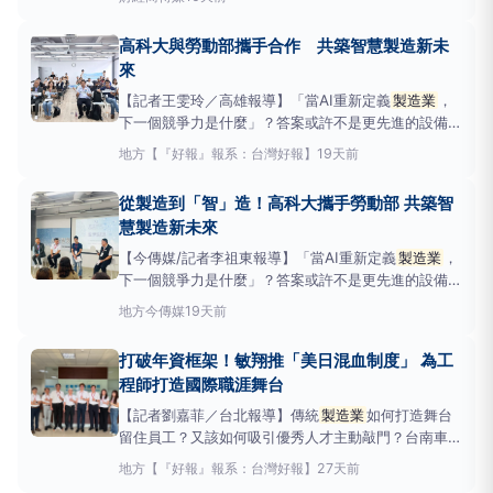
全球前列。然而，這些努力多數僅止於概念驗證
（PoC）階段，未能轉化為全公司範圍的部署與實際
高科大與勞動部攜手合作 共築智慧製造新未
價值創造，成為當前主要挑戰。這份報告是由羅克韋爾
來
自動化（
【記者王雯玲／高雄報導】「當AI重新定義
製造業
，
下一個競爭力是什麼」？答案或許不是更先進的設備，
而是能理解AI、駕馭AI、創造AI價值的人才。從生成式
地方
【『好報』報系：台灣好報】
19天前
AI、智慧感測、物聯網到XR（ExtendedReality，延
展實境），人工智慧正快速改寫產業樣貌，也讓人才培
從製造到「智」造！高科大攜手勞動部 共築智
育成為智慧製造升級最
慧製造新未來
【今傳媒/記者李祖東報導】「當AI重新定義
製造業
，
下一個競爭力是什麼」？答案或許不是更先進的設備，
而是能理解AI、駕馭AI、創造AI價值的人才。從生成式
地方
今傳媒
19天前
AI、智慧感測、物聯網到XR（ExtendedReality，延
展實境），人工智慧正快速改寫產業樣貌，也讓人才培
打破年資框架！敏翔推「美日混血制度」 為工
育成為智慧製造升級最關鍵的一塊
程師打造國際職涯舞台
【記者劉嘉菲／台北報導】傳統
製造業
如何打造舞台
留住員工？又該如何吸引優秀人才主動敲門？台南車燈
廠敏翔跳脫單純的資源競賽，以獨特人才培育打破傳統
地方
【『好報』報系：台灣好報】
27天前
管理框架，為員工鋪出一條清晰的職涯成長路徑。日系