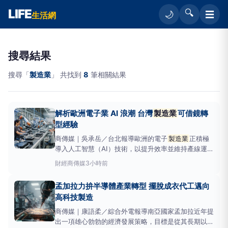
LIFE
🔍
☰
🌙
生活網
搜尋結果
搜尋「
製造業
」 共找到
8
筆相關結果
解析歐洲電子業 AI 浪潮 台灣
製造業
可借鏡轉
型經驗
商傳媒｜吳承岳／台北報導歐洲的電子
製造業
正積極
導入人工智慧（AI）技術，以提升效率並維持產線運作
不輟，這股轉型浪潮不僅重塑了整個歐洲大陸的競爭格
財經
商傳媒
3小時前
局，也為
製造業
帶來新的經營思維。根據
《OTSNews》報導，歐洲電子製造商正從被動式生產
孟加拉力拚半導體產業轉型 擺脫成衣代工邁向
轉向AI應用，處理大量生產數據以在問題發生前
高科技製造
商傳媒｜康語柔／綜合外電報導南亞國家孟加拉近年提
出一項雄心勃勃的經濟發展策略，目標是從其長期以來