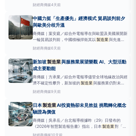
賴以出口成長的成衣
製造業
，轉型為全球半導體產業
財經
商傳媒
4天前
鏈的關鍵參與者。這項宏大的願景旨在重新定義孟加拉
的經濟定位，從勞力密集型製造走向創新、工程技術與
中國力挺「生產優先」經濟模式 貿易談判前夕
先進科技專業。半導體晶片被譽為現代文明無形的
與歐美分歧升溫
商傳媒｜葉安庭／綜合外電報導在與歐盟及美國展開新
一輪貿易談判前，中國積極捍衛其以
製造業
與先進產
業為核心的經濟發展模式，強調持續推動科技創新與產
財經
商傳媒
6天前
業升級，並認為相關政策有助提升全球供應鏈效率。市
場則關注，北京與歐美在經濟政策上的分歧，恐持續成
新加坡
製造業
與服務業展望樂觀 AI、大型活動
為未來貿易談判的重要議題。西方國家長期批評中
成主要動能
商傳媒｜方承業／綜合外電報導儘管全球地緣政治與經
濟不確定性攀升，新加坡的
製造業
與服務業仍對未來
六個月（2026年7月至12月）的營商前景保持樂觀。
財經
商傳媒
9天前
根據新加坡經濟發展局（EDB，負責規劃並執行國家
產業發展策略）於今（31）日公布的商業預期調查，
日本
製造業
AI投資熱卻未見效益 挑戰轉化概念
製造業
有加權淨平衡12%的廠商預期情況將
驗證為價值
商傳媒｜吳承岳／台北報導根據昨（29）日發布的
《2026年智慧製造報告書》指出，日本
製造業
對「智
慧製造」與人工智慧（AI）技術的期待與投資意願高居
財經
商傳媒
10天前