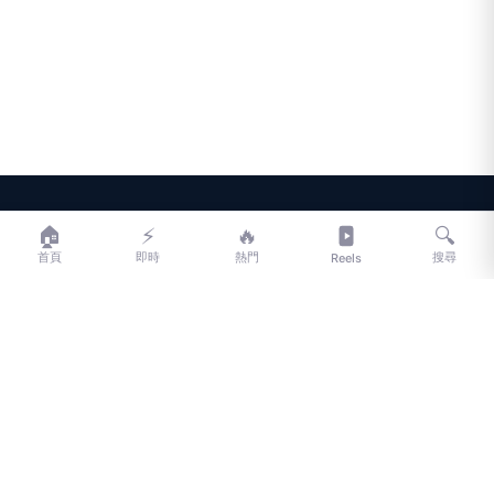
LIFE
生活網
🏠
⚡
🔥
🔍
首頁
即時
熱門
搜尋
Reels
LIFE 生活網是台灣領先的生活資訊平台，提供即時新聞、生活、健康、
財經、娛樂等多元內容。
f
L
▶
📷
新聞分類
新聞
更多內容