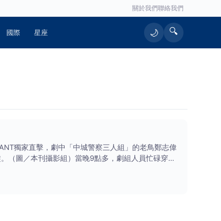
關於我們
聯絡我們
🔍
🌙
國際
星座
ANT獨家直擊，劇中「中城警察三人組」的老鳥鄭志偉
。（圖／本刊攝影組）當晚9點多，劇組人員忙碌穿梭