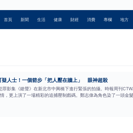
首頁
新聞
生活
健康
財經
消費
專欄
地方
可疑人士！一個箭步「把人壓在牆上」 眼神超殺
匪犯罪影集《鎗聲》在新北市中興橋下進行緊張的拍攝。時報周刊CTW
情，更上演了一場精彩的追捕壓制戲碼。鄭志偉為角色染了一頭金髮