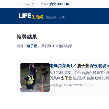
2026年8月8日 星期六
台北 33°C ☁️
LIFE
生活網
關心生活大小事
搜尋結果
搜尋「
詹子萱
」 共找到
1
筆相關結果
老鳥搭菜鳥1／
詹子萱
深夜發現
6月23日深夜，公視台語台最新警
與菜鳥
詹子萱
拍攝執行臨檢勤務的劇
不停，本刊鏡頭
娛樂動漫
CTWANT
2026-07-07