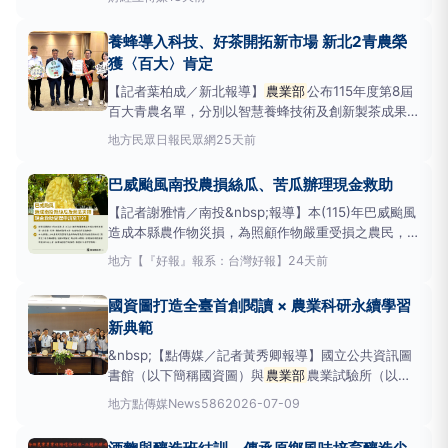
績亮眼！從兼具創意與美感的組合盆栽、健康安全的水
耕蔬菜，到香甜多汁的洋香瓜、營養豐富的大豆，以及
養蜂導入科技、好茶開拓新市場 新北2青農榮
口感細緻、深受市場青睞的白精靈菇、葡萄與番石榴；
獲〈百大〉肯定
畜牧產
【記者葉柏成／新北報導】
農業部
公布115年度第8屆
百大青農名單，分別以智慧養蜂技術及創新製茶成果獲
得肯定。今〈15〉日於新北市政會議中獻獎，市長侯
地方
民眾日報民眾網
25天前
友宜肯定青農為地方產業注入新動能，也邀請民眾透過
食農教育課程，親近在地農業。侯友宜表示，青年農民
巴威颱風南投農損絲瓜、苦瓜辦理現金救助
是推動新北農業創新與永續發展的重要力量，
【記者謝雅情／南投&nbsp;報導】本(115)年巴威颱風
造成本縣農作物災損，為照顧作物嚴重受損之農民，
農業部
於(13)日公告本縣依據「農業天然災害救助辦
地方
【『好報』報系：台灣好報】
24天前
法」第6條辦理現金救助，請受災農民於公告翌日起十
個工作日內(7月14日至7月27日止)，攜帶地籍謄本正
國資圖打造全臺首創閱讀 × 農業科研永續學習
本或土地所有權狀、身分證、私章、
新典範
&nbsp;【點傳媒／記者黃秀卿報導】國立公共資訊圖
書館（以下簡稱國資圖）與
農業部
農業試驗所（以下
簡稱農試所）今(7/9)在國資圖正式簽署合作備忘錄
地方
點傳媒News586
2026-07-09
（MOU），攜手推動閱讀、農業科研與永續教育，共
同發展農業主題展覽、食農教育、環境教育、數位資