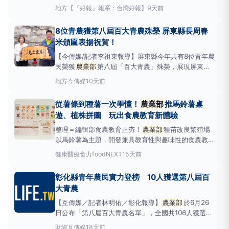
排與永續經營觀念，並運用低碳轉型與永續策略創造產
地方
【『好報』報系：台灣好報】
9天前
品多元附加價值，進而提升整體農業產值與產業競爭
力。於115年7月28日至30日在花蓮農改場舉辦農民學
8位青農獲第八屆百大青農殊榮 屏東縣長周春
院進階訓練-農業ESG職能及實踐班，吸引了對農
米頒匾表揚祝賀！
【今傳媒/記者李祖東報導】屏東縣今年共有8位青年農
民榮獲
農業部
第八屆「百大青農」殊榮，展現屏東青
年農民在智慧農業、品牌經營、農產加工及永續發展等
地方
今傳媒
10天前
面向的優異成果。屏東縣長周春米於昨（28）日頒贈
賀匾，表揚獲獎青年農民的傑出表現，並感謝他們以創
從薯條到種薯一次學懂！
農業部
推馬鈴薯桌
新思維與堅持，為屏東農業注入新動能，也讓全國看見
遊、植株拼圖 玩出食農教育新體驗
屏東農業
整理＝編輯部食農教育正夯！
農業部
種苗改良繁殖場
以馬鈴薯為主題，開發兼具教育性與趣味性的食農教學
模組，包括「馬鈴薯植株拼圖」與「薯來寶桌遊」，透
健康醫療
食力foodNEXT
15天前
過寓教娛樂的互動式教學設計，引導學習者認識馬鈴薯
的一生，並提升食農教育的學習成效與參與意願。種苗
彰化縣青年農民實力登榜 10人獲選第八屆百
場表示，馬鈴薯可作為蔬菜或主食，也能加工製成薯
大青農
條、洋芋片、澱粉
【互傳媒／記者林明佑／彰化報導】
農業部
於6月26
日公布「第八屆百大青農名單」，全國共106人獲選，
彰化縣計有10位青農入選，占全國將近十分之一，成
財經
互傳媒
18天前