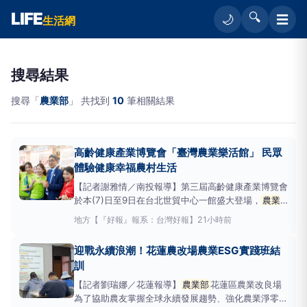
LIFE
🔍
☰
🌙
生活網
搜尋結果
搜尋「
農業部
」 共找到
10
筆相關結果
高齡健康產業博覽會「臺灣農業樂活館」 民眾
體驗健康幸福農村生活
【記者謝雅情／南投報導】第三屆高齡健康產業博覽會
於本(7)日至9日在台北世貿中心一館盛大登場，
農業
部
以「綠色照顧．銀向幸福」為主題設置「臺灣農業
地方
【『好報』報系：台灣好報】
21小時前
樂活館」，整合綠色照顧、銀髮友善食品等成果，透過
情境展示、互動交流及特色產品展售，展現臺灣農業結
迎戰永續浪潮！花蓮農改場農業ESG實踐班結
合健康促進、高齡友善及永續發展的多元成果。
農業
訓
部
【記者劉瑞娜／花蓮報導】
農業部
花蓮區農業改良場
為了協助農友掌握全球永續發展趨勢、強化農業淨零碳