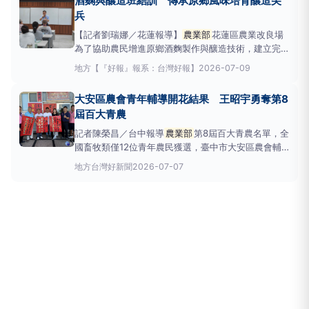
酒麴與釀造班結訓 傳承原鄉風味培育釀造尖
源、閱讀推廣及跨域人才交流等合作計畫，打造
兵
【記者劉瑞娜／花蓮報導】
農業部
花蓮區農業改良場
為了協助農民增進原鄉酒麴製作與釀造技術，建立完善
的食品衛生與安全觀念，並運用在地原物料創造產品附
地方
【『好報』報系：台灣好報】
2026-07-09
加價值，進而提升整體農業產值。於115年7月7日至9
日在花蓮區農業改良場舉辦分群分級農業專業訓練-酒
大安區農會青年輔導開花結果 王昭宇勇奪第8
麴與釀造製作實務班，吸引了對酒麴與釀造加工有
屆百大青農
記者陳榮昌／台中報導
農業部
第8屆百大青農名單，全
國畜牧類僅12位青年農民獲選，臺中市大安區農會輔
導的青年農民王昭宇成功脫穎而出，不僅為個人農業生
地方
台灣好新聞
2026-07-07
涯寫下重要里程碑，更成為大安區農會成立以來首位獲
選「畜牧類百大青農」的青年農民，充分展現大安畜牧
產業深耕創新、智慧轉型的成果，彰顯大安區農會長期
輔導青年農民