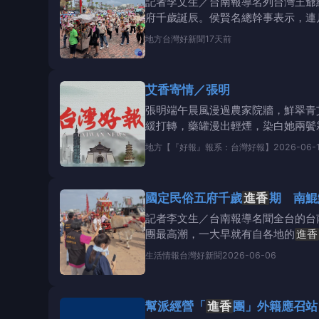
記者李文生／台南報導名列台灣王爺
府千歲誕辰。侯賢名總幹事表示，連
進香
期於102
地方
台灣好新聞
17天前
艾香寄情／張明
張明端午晨風漫過農家院牆，鮮翠青
緩打轉，藥罐漫出輕煙，染白她兩鬢
地方
【『好報』報系：台灣好報】
2026-06-
國定民俗五府千歲
進香
期 南鯤
記者李文生／台南報導名聞全台的台
團最高潮，一大早就有自各地的
進香
目光。廟方將於
生活情報
台灣好新聞
2026-06-06
幫派經營「
進香
團」外籍應召站