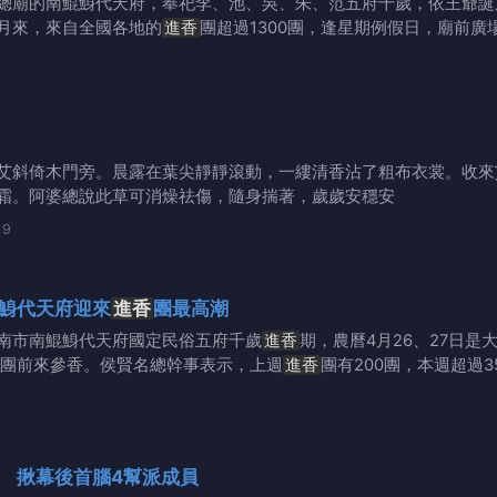
總廟的南鯤鯓代天府，奉祀李、池、吳、朱、范五府千歲，依王爺誕
月來，來自全國各地的
進香
團超過1300團，逢星期例假日，廟前
艾斜倚木門旁。晨露在葉尖靜靜滾動，一縷清香沾了粗布衣裳。收來
霜。阿婆總說此草可消燥祛傷，隨身揣著，歲歲安穩安
19
鯓代天府迎來
進香
團最高潮
南市南鯤鯓代天府國定民俗五府千歲
進香
期，農曆4月26、27日
團前來參香。侯賢名總幹事表示，上週
進香
團有200團，本週超過3
 揪幕後首腦4幫派成員