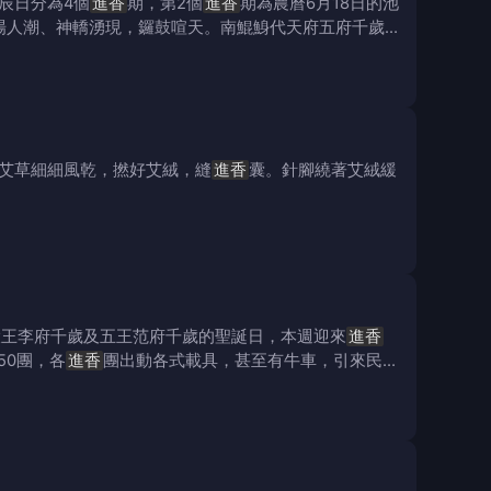
辰日分為4個
進香
期，第2個
進香
期為農曆6月18日的池
廣場人潮、神轎湧現，鑼鼓喧天。南鯤鯓代天府五府千歲
艾草細細風乾，撚好艾絨，縫
進香
囊。針腳繞著艾絨緩
是大王李府千歲及五王范府千歲的聖誕日，本週迎來
進香
50團，各
進香
團出動各式載具，甚至有牛車，引來民眾