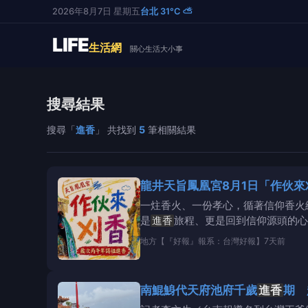
2026年8月7日 星期五
台北 31°C ⛅
LIFE
生活網
關心生活大小事
搜尋結果
搜尋「
進香
」 共找到
5
筆相關結果
龍井天旨鳳凰宮8月1日「作伙來
一炷香火、一份孝心，循著信仰香火
是
進香
旅程、更是回到信仰源頭的心
地方
【『好報』報系：台灣好報】
7天前
南鯤鯓代天府池府千歲
進香
期 