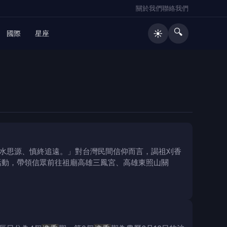
關於我們
聯絡我們
🔍
☀️
國際
星座
水思源、慎終追遠。」對台灣民間信仰而言，謁祖刈香
活動，帶領信眾前往祖廟高雄三鳳宮、高雄東照山關