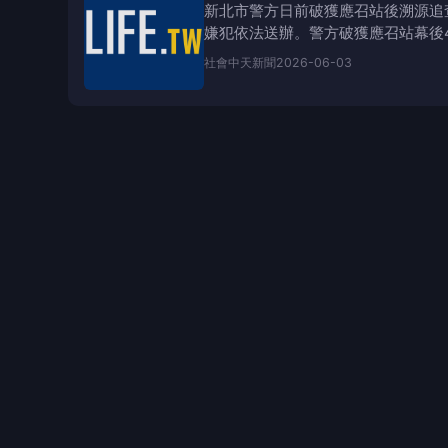
新北市警方日前破獲應召站後溯源追
嫌犯依法送辦。警方破獲應召站幕後
用修圖軟體與特效圖貼
社會
中天新聞
2026-06-03