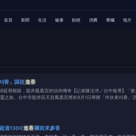
首頁
新聞
生活
健康
財經
消費
專欄
地方
刈香」謁祖
進香
綿延尋根路，龍井鳳凰宮的信仰傳奇【記者陳法沛／台中報導】「飲
靈之旅。台中市龍井區天旨鳳凰宮將於8月1日舉辦「作伙來刈香」
超過1300
進香
團前來參香