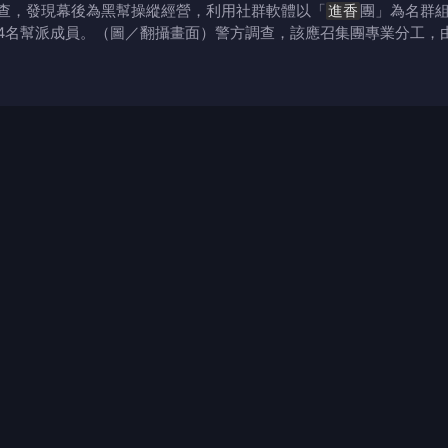
查，發現幕後為黑幫操縱經營，利用社群軟體以「
進香
團」為名群
4名幫派成員。（圖／翻攝畫面）警方調查，該應召集團專業分工，