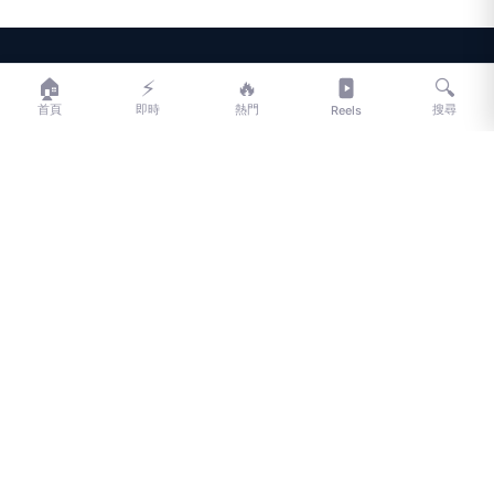
LIFE
生活網
🏠
⚡
🔥
🔍
首頁
即時
熱門
搜尋
Reels
LIFE 生活網是台灣領先的生活資訊平台，提供即時新聞、生活、健康、
財經、娛樂等多元內容。
f
L
▶
📷
新聞分類
新聞
更多內容
生活
地方新聞
健康
關於 LIFE
國際新聞
財經
合作夥伴
星座運勢
消費