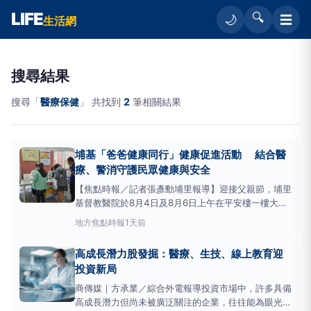
LIFE
🔍
☰
🌙
生活網
搜尋結果
搜尋「
醫療保健
」 共找到
2
筆相關結果
埔基「爸爸健康同行」健康促進活動 結合醫
療、警消守護民眾健康與安全
【焦點時報／記者張彥勳埔里報導】迎接父親節，埔里
基督教醫院於8月4日及8月6日上午在平安樓一樓大廳
舉辦「115年爸爸健康同行」健康促進活動，結合健康
地方
焦點時報
1天前
闖關、癌症篩檢、失智友善、營養諮詢、兒童發展、親
子手作、大力士握力競賽、弦樂演出，以及防詐騙、居
高成長潛力股發掘：醫療、生技、線上教育迎
家用電安全與急救技能宣導等多元內容，透過寓教於樂
投資新局
的方式
商傳媒｜方承業／綜合外電報導投資市場中，許多具備
高成長潛力但尚未被廣泛關注的企業，往往能為眼光獨