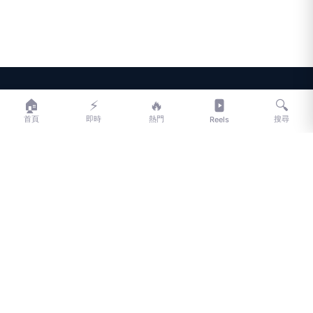
LIFE
生活網
🏠
⚡
🔥
🔍
首頁
即時
熱門
搜尋
Reels
LIFE 生活網是台灣領先的生活資訊平台，提供即時新聞、生活、健康、
財經、娛樂等多元內容。
f
L
▶
📷
新聞分類
新聞
更多內容
生活
地方新聞
健康
關於 LIFE