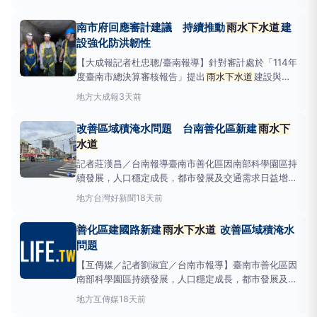
調，保障民眾生命財產安全為施政首要目標，近年已積
極爭取中央經費並自籌預算，針對下水道實施率、老舊
南市府回應審計建議 持續推動
雨水下水道
建
箱涵修繕及管線穿越等問題，均已擬定具體改善計畫並
設強化防洪韌性
落實執行中。
【大成報記者杜忠聰/臺南報導】針對審計處於「114年
度臺南市總決算審核報告」提出
雨水下水道
建設與維
護管理建議，臺南市政府水利局表示高度重視，並感謝
地方
大成報
3天前
外界監督。市府強調，保障市民生命財產安全是施政首
要目標，近年積極爭取中央補助並編列地方經費，針對
改善區域積淹水問題 台南善化區新建
雨水下
下水道建設、老舊箱涵修繕及管線管理等問題，已擬定
水道
改善計畫並
記者莊漢昌／台南報導臺南市善化區因南部科學園區持
續發展，人口穩定成長，都市發展及交通需求日益增
加。為改善都市道路積淹水問題，市長黃偉哲向內政部
地方
台灣好新聞
18天前
爭取900萬元經費辦理「臺南市善化區
雨水下水道
系
統檢討規劃」，並於111年完成整體規劃，作為後續改
善化區建國路新建
雨水下水道
改善區域積淹水
善工程推動依據。水利局表示，善化區大成路與建國路
問題
口及周邊地區
【互傳媒／記者劉淑宜／台南市報導】臺南市善化區因
南部科學園區持續發展，人口穩定成長，都市發展及交
通需求日益增加。為改善都市道路積淹水問題，臺南市
地方
互傳媒
18天前
長黃偉哲前於109年向內政部爭取900萬元經費辦理