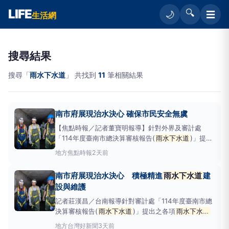
LIFE
🔍
☰
🌙
生活網
搜尋結果
搜尋「
雨水下水道
」 共找到
11
筆相關結果
南市府展現治水決心 確保市民安全無虞
【焦點時報／記者董寶明報導】針對外界及審計處
「114年度臺南市總決算審核報告(
雨水下水道
)」提出
之各項
雨水下水道
建設與維護管理建言，臺南市政府
地方
焦點時報
2天前
水利局表示高度重視，並感謝各界對市政的監督與指
教。市府強調，保障民眾生命財產安全為施政首要目
南市府展現治水決心 積極精進
雨水下水道
建
標，近年已積極爭取中央經費並自籌預算，針對下水道
設與維護
實施率、老舊箱
記者莊漢昌／台南報導針對審計處「114年度臺南市總
決算審核報告(
雨水下水道
)」提出之各項
雨水下水道
建設與維護管理建言，臺南市政府甚表重視。市府強
地方
台灣好新聞
3天前