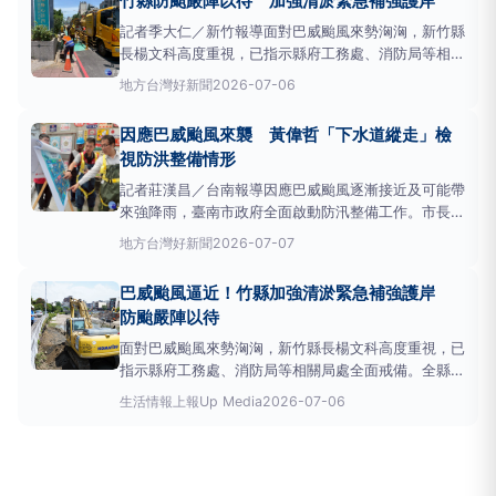
竹縣防颱嚴陣以待 加強清淤緊急補強護岸
水系統改善，不僅提升海線地區防洪能力，也降低道路
掏空及坑洞
記者季大仁／新竹報導面對巴威颱風來勢洶洶，新竹縣
長楊文科高度重視，已指示縣府工務處、消防局等相關
局處全面戒備。全縣已著手針對「道路橋梁」、「
雨
地方
台灣好新聞
2026-07-06
水下水道
」、「水利設施」三大系統，以及「消防災
害搶救兵力整備」展開超前部署與特別巡查，並結合各
因應巴威颱風來襲 黃偉哲「下水道縱走」檢
鄉鎮市公所落實地方聯合防汛，全力守護縣民生命財產
視防洪整備情形
安全。交通與地下
記者莊漢昌／台南報導因應巴威颱風逐漸接近及可能帶
來強降雨，臺南市政府全面啟動防汛整備工作。市長黃
偉哲今(7)日上午前往中西區中成路，實地視察
雨水下
地方
台灣好新聞
2026-07-07
水道
維護情形，並穿戴青蛙裝裝備，親自進入寬2.7公
尺、高2.5公尺的箱涵內部進行「下水道縱走」檢視清
巴威颱風逼近！竹縣加強清淤緊急補強護岸
淤成果及排水狀況，了解防洪設施整備情形。黃偉哲表
防颱嚴陣以待
示，防
面對巴威颱風來勢洶洶，新竹縣長楊文科高度重視，已
指示縣府工務處、消防局等相關局處全面戒備。全縣已
著手針對「道路橋梁」、「
雨水下水道
」、「水利設
生活情報
上報Up Media
2026-07-06
施」三大系統，以及「消防災害搶救兵力整備」展開超
前部署與特別巡查，並結合各鄉鎮市公所落實地方聯合
防汛，全力守護縣民生命財產安全。 因應颱風可能