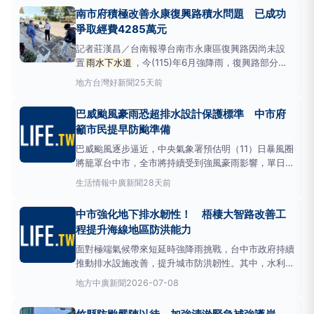
「臺南市善化區
雨水下水道
系統檢討規劃」，並於111
南市府積極改善永康復興路積水問題 已成功
年完成整體規劃，作為後續改善工程推動依據。水利局
爭取經費4285萬元
表示
記者莊漢昌／台南報導台南市永康區復興路因尚未設
置
雨水下水道
，今(115)年6月強降雨，復興路部分路
段局部排水不及，加上地下佈滿民生重大管線，導致
地方
台灣好新聞
25天前
雨水下水道
新建工程難度極高，水利局已採「分階
段」策略，一方面爭取應急經費，另一方面同步重新規
巴威颱風豪雨恐超排水設計保護標準 中市府
劃下水道替代路線，期盼徹底解決大灣交流道周邊的排
籲市民提早防颱準備
水瓶頸。經黃偉哲
巴威颱風逐步逼近，中央氣象署預估明（11）日暴風圈
將籠罩台中市，全市將持續受到強風豪雨影響，單日雨
量恐超過300毫米，部分地區短延時強降雨強度恐超
生活情報
中廣新聞
28天前
過
雨水下水道
設計保護標準。台中市政府提醒市民，
工程設施均有設計極限，面對極端天氣不能存有僥倖心
中市強化地下排水韌性！ 梧棲大智路改善工
態，呼籲市民務必提前完成各項防颱整備，隨時留意最
程提升海線地區防洪能力
新氣象資訊及
面對極端氣候帶來短延時強降雨挑戰，台中市政府持續
推動排水設施改善，提升城市防洪韌性。其中，水利局
完成梧棲區大智路二段
雨水下水道
改善工程，修復港
地方
中廣新聞
2026-07-08
埠路至臨港路口全長約1,185公尺箱涵，總經費約3億
元，分兩期推動辦理，透過地下排水設施結構補強及排