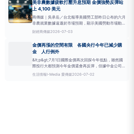
美非農數據疲軟打壓升息預期 金價強勢反彈站
上 4,100 美元
商傳媒｜吳承岳／台北報導美國勞工部昨日公布的六月
非農就業數據遠遜於市場預期，顯示美國勞動市場動能
減弱，進而影響投資人對聯準會（FederalReserve）
財經
商傳媒
2026-07-03
升息路徑的判斷。受此消息激勵，
黃金
價格週四（2
日）強勢反彈，盤中一度突破每盎司4,100美元關卡。
金價再漲的空間有限 各國央行今年已減少購
根據《KitcoNe
金 人行例外
&lt;p&gt;7月1日國際金價再次回探今年低點，雖然國
際投行大都預測今年金價還會再反彈，但據中金公司研
究報告顯示，全球央行購金步伐已經放緩，雖然部分央
生活情報
I-Media 愛傳媒
2026-07-02
行繼續增持
黃金
，但部分
黃金
配置占比較高的央行已
開始減持
黃金
；隨著央行購金放緩，實際利率，特別
是美國公債利率，對金價影響更大。&lt;/p&gt;