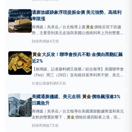
構性疲軟的預期，以及貴金屬市場技術面的改善等多重
因素匯聚而成。根據《FXEmpire》報導，長達數月的
通膨放緩跡象浮現提振金價 美元強勢、高殖利
夏季盤整，可能為長期投資者提供了在
率限漲
商傳媒｜吳承岳／台北報導上週
黃金
價格呈現下跌趨
勢，主要受到美元走強與美國公債殖利率上升的雙重壓
力影響。國際金價每盎司收在4,043美元，單週跌幅超
財經
商傳媒
4天前
過1.5%。儘管美國通膨數據出現放緩跡象，顯示通膨
壓力減輕，但較高的美國公債殖利率（即高收益率，指
黃金
大反攻！聯準會按兵不動 金價由黑翻紅飆
債券提供相對較高的報酬率），持續降低不支付
近2%
【賴傳媒、記者爆料網王俊勝／綜合報導】美國聯準會
（Fed）周三（29日）宣布維持基準利率不變，美元與
美債殖利率雙雙走低，帶動
黃金
價格強勢反彈，盤中
社會
記者爆料網
6天前
一度勁揚2%，創下近一週新高。現貨
黃金
報每盎司
4101.99美元，上漲1.9%，盤中最高觸及每盎司
美國通膨趨緩、美元走弱
黃金
價格飆漲逾3%
4116.26美元，創下7月23日以來新高。根據路
日圓急升
商傳媒｜吳承岳／台北報導在美國通膨數據降溫和美元
走軟的雙重影響下，
黃金
價格於週四顯著上漲，現貨
黃金
盤中漲幅逾3%。與此同時，由於日本國政府與美
財經
商傳媒
7天前
國當局可能聯手干預匯市，日圓兌美元匯率也同步飆