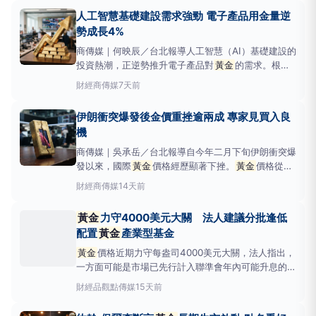
升。現貨
黃金
價格週四盤中飆升3.4%，達到每盎司
人工智慧基礎建設需求強勁 電子產品用金量逆
4,173.90美元；美國8月
黃金
期
勢成長4%
商傳媒｜何映辰／台北報導人工智慧（AI）基礎建設的
投資熱潮，正逆勢推升電子產品對
黃金
的需求。根據
世界
黃金
協會（WorldGoldCouncil）的報告指出，
財經
商傳媒
7天前
2026年第二季電子產品領域的
黃金
需求量達到68.3
噸，較去年同期增長4%，成功抵銷了消費性電子設備
伊朗衝突爆發後金價重挫逾兩成 專家見買入良
出貨量下滑帶來的衝擊。
機
商傳媒｜吳承岳／台北報導自今年二月下旬伊朗衝突爆
發以來，國際
黃金
價格經歷顯著下挫。
黃金
價格從衝
突初期的每盎司約5,274美元，一路跌至七月底的每盎
財經
商傳媒
14天前
司約4,160美元，跌幅超過兩成。此波跌勢主要受到地
緣政治緊張情勢與強勢美元的雙重影響。儘管地緣政治
黃金
力守4000美元大關 法人建議分批逢低
動盪通常被視為推升
黃金
價格的
配置
黃金
產業型基金
黃金
價格近期力守每盎司4000美元大關，法人指出，
一方面可能是市場已先行計入聯準會年內可能升息的預
期，另則與央行購金有關，特別是中國央行，綜合以
財經
品觀點傳媒
15天前
上，建議採取「分批布局、逢低承接」投資策略。富蘭
克林坦伯頓
黃金
及貴金屬基金經理人史蒂芬‧蘭德認