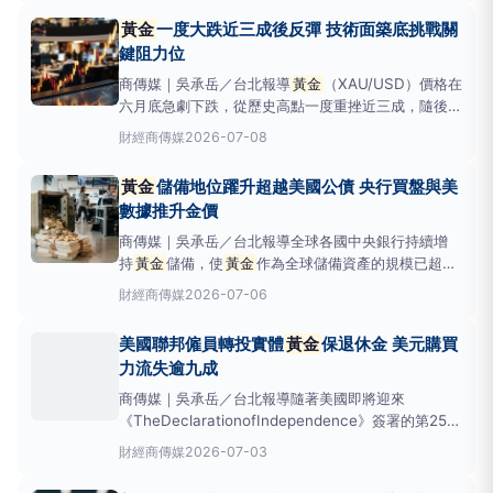
（XAU/USD）在過去兩個交易日內累計下跌超過
黃金
一度大跌近三成後反彈 技術面築底挑戰關
3%，顯示其避險光環已不如以往。中東地區的緊張情
鍵阻力位
勢緣於近
商傳媒｜吳承岳／台北報導
黃金
（XAU/USD）價格在
六月底急劇下跌，從歷史高點一度重挫近三成，隨後從
年度低點強勁反彈逾6.6%。目前市場關注焦點在於多
財經
商傳媒
2026-07-08
頭能否在關鍵技術區間站穩，以構築更持久的底部。近
期金價的反彈伴隨著動量背離現象，這暗示賣方壓力可
黃金
儲備地位躍升超越美國公債 央行買盤與美
能正在減弱。根據《Forex.co
數據推升金價
商傳媒｜吳承岳／台北報導全球各國中央銀行持續增
持
黃金
儲備，使
黃金
作為全球儲備資產的規模已超越
U.S.Treasuries（美國公債）。
財經
商傳媒
2026-07-06
《TheAmericanBazaar》報導，根據世界
黃金
協會
的調查，有高達89%的受訪央行預期，未來一年全球
美國聯邦僱員轉投實體
黃金
保退休金 美元購買
黃金
儲備將會增加，近半數央行更表示計劃
力流失逾九成
商傳媒｜吳承岳／台北報導隨著美國即將迎來
《TheDeclarationofIndependence》簽署的第250
週年，實體
黃金
作為財富基石的角色再度受到關注。
財經
商傳媒
2026-07-03
美國擁有全球最大的
黃金
儲備，總計8,133公噸，主要
存放於諾克斯堡（FortKnox）及UnitedStates