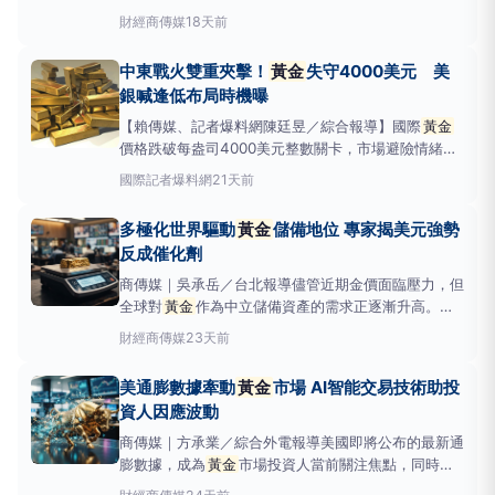
遇大規模資金外流，金額逼近150億美元。這項資金撤
財經
商傳媒
18天前
離現象，顯示投資人對於
黃金
作為避險資產的看法正
在轉變，從過去的避險首選走向出售。根據
中東戰火雙重夾擊！
黃金
失守4000美元 美
《SeekingAlpha》報
銀喊逢低布局時機曝
【賴傳媒、記者爆料網陳廷昱／綜合報導】國際
黃金
價格跌破每盎司4000美元整數關卡，市場避險情緒未
能支撐金價，反而在中東衝突升級、油價飆升及美國升
國際
記者爆料網
21天前
息預期升溫的多重壓力下持續走弱。現貨
黃金
最低跌
至3984美元附近，盤中跌幅逾2%，本周以來累計下
多極化世界驅動
黃金
儲備地位 專家揭美元強勢
跌約3.5%，創6月初以來最大單周跌幅。市場關注美
反成催化劑
伊協
商傳媒｜吳承岳／台北報導儘管近期金價面臨壓力，但
全球對
黃金
作為中立儲備資產的需求正逐漸升高。
SprottInc.的市場策略師PaulWong指出，
黃金
近期
財經
商傳媒
23天前
價格下跌的現象，反而凸顯了其長期投資價值的增強，
即使美元短期內走強，最終也將強化
黃金
的儲備地
美通膨數據牽動
黃金
市場 AI智能交易技術助投
位。根據PaulWon
資人因應波動
商傳媒｜方承業／綜合外電報導美國即將公布的最新通
膨數據，成為
黃金
市場投資人當前關注焦點，同時也
將影響聯準會未來的政策走向。在波動加劇的市場環境