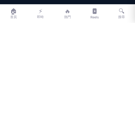
LIFE
生活網
🏠
⚡
🔥
🔍
首頁
即時
熱門
搜尋
Reels
LIFE 生活網是台灣領先的生活資訊平台，提供即時新聞、生活、健康、
財經、娛樂等多元內容。
f
L
▶
📷
新聞分類
新聞
更多內容
生活
地方新聞
健康
關於 LIFE
國際新聞
財經
合作夥伴
星座運勢
消費
關於我們
隱私權政策
服務條款
新聞人物
專欄
聯絡我們