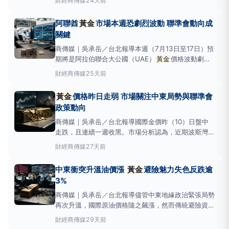
財經
商傳媒
24天前
中，金融科技平台EXDeFi宣布推出AI驅動的智能交易
技術，為投資人提供新的分析與決策工具。目前
黃金
阿聯酋
黃金
市場本週恐劇烈波動 聯準會動向成
市場維持高波動趨勢，投資人正密
關鍵
商傳媒｜吳承岳／台北報導本週（7月13日至17日）預
期將是阿拉伯聯合大公國（UAE）
黃金
價格波動劇烈
的一週，金價可能面臨急漲或急跌的局面。市場將密切
財經
商傳媒
25天前
關注多項關鍵經濟數據與美國聯準會
（FederalReserve）官員的發言。影響
黃金
價格的關
黃金
價格昨日走弱 市場關注中東局勢與聯準會
鍵事件包括：聯準會主席凱文·華許（Kev
政策動向
商傳媒｜吳承岳／台北報導國際金價昨（10）日盤中
走跌，且連續一週收黑。市場分析認為，近期波斯灣地
區緊張情勢升溫，推升市場對通膨的憂慮，也讓投資人
財經
商傳媒
27天前
重新評估美國聯準會（Fed）後續貨幣政策，進一步影
響
黃金
走勢。根據《路透社》報導，聯準會日前公布
中東衝突升溫油價漲
黃金
避險魅力失色反跌逾
的6月會議紀錄顯示，多位官員仍對通膨壓
3%
商傳媒｜吳承岳／台北報導儘管中東地緣政治緊張局勢
再次升溫，國際原油價格隨之飆漲，然而傳統避險資
產
黃金
的價格卻出人意料地逆勢走跌。根據
財經
商傳媒
29天前
《Forex.com》的分析指出，
黃金
兌美元