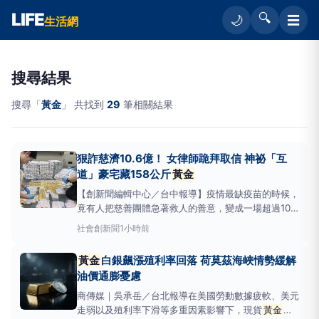
LIFE
🔍
☰
🌙
生活網
搜尋結果
搜尋「
黃金
」 共找到
29
筆相關結果
狠詐慈濟10.6億！ 女律師跪拜取信 神祕「互
道」豪宅藏158公斤
黃金
【創新聞編輯中心／台中報導】疫情最缺疫苗的時候，
竟有人把慈善團體急著救人的善意，變成一場超過10
億元的驚天騙局！台中地檢署偵辦慈濟基金會BNT疫
社會
創新聞
1小時前
苗採購案，查出前彰化律師公會理事長陳昱瑄與李易儒
等人，涉嫌謊稱握有BNT疫苗特殊採購管道，讓慈濟
黃金
白銀飆漲殖利率回落 荷莫茲海峽情勢緩解
支付高達10億6198萬餘元顧問及服務費，檢方偵結一
油價通膨憂慮
口氣起訴
商傳媒｜吳承岳／台北報導在美國勞動數據疲軟、美元
走弱以及殖利率下滑等多重因素影響下，現貨
黃金
與