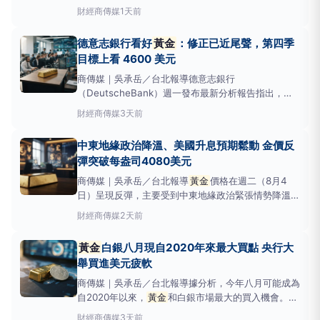
白銀價格於週三（8月5日）收盤後強勁上漲。霍爾莫
財經
商傳媒
1天前
茲海峽的緊張情勢預期緩解，進一步壓抑了油價上漲帶
來的通膨擔憂，也對貴金屬價格形成支撐。根據
德意志銀行看好
黃金
：修正已近尾聲，第四季
《KitcoNewsNOW》報導，當日現貨
黃金
價格
目標上看 4600 美元
商傳媒｜吳承岳／台北報導德意志銀行
（DeutscheBank）週一發布最新分析報告指出，近
期
黃金
市場的價格修正已大致接近尾聲，並維持其對
財經
商傳媒
3天前
今年第四季
黃金
價格每盎司4,600美元的目標預測。
這項觀點強化了該行對
黃金
市場的看漲立場，也為全
中東地緣政治降溫、美國升息預期鬆動 金價反
球
黃金
投資人提供了市場方向指引。根據德意志銀
彈突破每盎司4080美元
商傳媒｜吳承岳／台北報導
黃金
價格在週二（8月4
日）呈現反彈，主要受到中東地緣政治緊張情勢降溫以
及美國升息預期鬆動的雙重影響。盤中金價一度漲至每
財經
商傳媒
2天前
盎司約4,087美元，在紐約市場收盤時，現貨金價上漲
0.5%至每盎司4,076.47美元。伊朗協議露曙光油價應
黃金
白銀八月現自2020年來最大買點 央行大
聲下跌近日有報導指
舉買進美元疲軟
商傳媒｜吳承岳／台北報導據分析，今年八月可能成為
自2020年以來，
黃金
和白銀市場最大的買入機會。這
一判斷是基於全球央行持續的
黃金
購買行動、美元結
財經
商傳媒
3天前