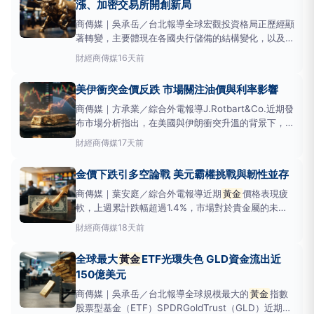
漲、加密交易所開創新局
商傳媒｜吳承岳／台北報導全球宏觀投資格局正歷經顯
著轉變，主要體現在各國央行儲備的結構變化，以及新
興市場投資者對去美元化（de-dollarization）趨勢的
財經
商傳媒
16天前
積極參與。在此背景下，
黃金
與商品交易量飆升，而
加密貨幣交易所則為全球投資者，特別是新興市場的參
美伊衝突金價反跌 市場關注油價與利率影響
與者，開闢了新的投資管道。根
商傳媒｜方承業／綜合外電報導J.Rotbart&Co.近期發
布市場分析指出，在美國與伊朗衝突升溫的背景下，現
貨
黃金
價格在上週（截至7月17日）卻逆勢下跌約
財經
商傳媒
17天前
2.6%，盤中一度跌破每盎司4,000美元關卡，創下自7
月1日以來的最低點。該分析解釋，戰爭並不會
金價下跌引多空論戰 美元霸權挑戰與韌性並存
商傳媒｜葉安庭／綜合外電報導近期
黃金
價格表現疲
軟，上週累計跌幅超過1.4%，市場對於貴金屬的未來
走勢出現兩極化看法。儘管中東地緣政治緊張局勢升
財經
商傳媒
18天前
溫，通常會激發對
黃金
的避險需求，但強勢美元、不
斷上升的美國公債殖利率以及聯準會的貨幣政策前景，
全球最大
黃金
ETF光環失色 GLD資金流出近
持續對金價構成壓力。根據《Asatunews
150億美元
商傳媒｜吳承岳／台北報導全球規模最大的
黃金
指數
股票型基金（ETF）SPDRGoldTrust（GLD）近期遭