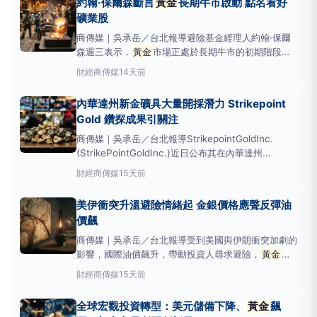
約翰·保爾森斷言
黃金
長期牛市啟動 點名看好
為，隨世界變得越來越複雜、越來越不確定，戰爭、
礦業股
商傳媒｜吳承岳／台北報導避險基金經理人約翰·保爾
森週三表示，
黃金
市場正處於長期牛市的初期階段，
他預計隨著人們對紙幣信心動搖，
黃金
作為替代資產
財經
商傳媒
14天前
的需求將持續增長。《消費者新聞與商業頻道》
（CNBC）報導，保爾森在受訪時強調了
黃金
作為儲
內華達州新金礦具大量開採潛力 Strikepoint
備貨幣的重要性。約翰·保爾森於2009年金融危機
Gold 鑽探成果引關注
商傳媒｜吳承岳／台北報導StrikepointGoldInc.
(StrikePointGoldInc.)近日公布其在內華達州
Hercules
黃金
計畫春季鑽探活動的最終批檢測結果，
財經
商傳媒
15天前
顯示該礦區蘊藏高品位金銀礦化，並具備大量開採的潛
力。這項發現可能對全球
黃金
市場及礦業投資產生影
美伊衝突升溫避險情緒起 金銀價格應聲反彈油
響。
價飆
商傳媒｜吳承岳／台北報導受到美國與伊朗衝突加劇的
影響，國際油價飆升，帶動投資人尋求避險，
黃金
與
白銀價格在週三雙雙上漲。儘管市場長期借貸成本創下
財經
商傳媒
15天前
多年新高，通常會對貴金屬造成負面衝擊，但投資者仍
願意買進
黃金
與白銀。截至週三稍早，紐約期貨市場8
全球宏觀投資轉型：美元儲備下降、
黃金
飆
月交割的
黃金
價格盤中最高觸及每盎司4,171美