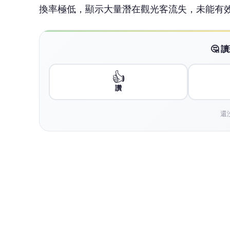
楊朝偉強調，國際觀光交流不應只是簽署MO
市、老街與商圈是否有更多外國遊客停留與消
楊朝偉指出，目前桃園已與日本、韓國、新加
實質互訪與導客機制，恐淪為形式交流，要求