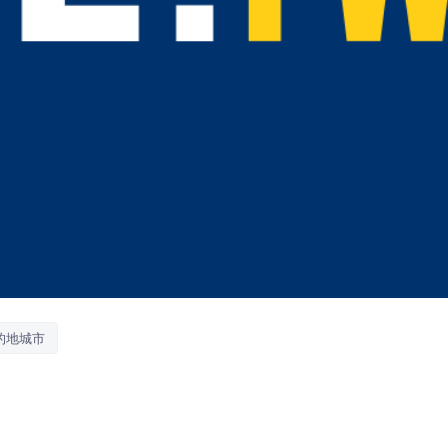
的地城市
觀光預算已提升至近3,000萬元，但外籍旅客住宿成長
客機制，將國際交流與機場優勢轉化為實際人流與在地商機