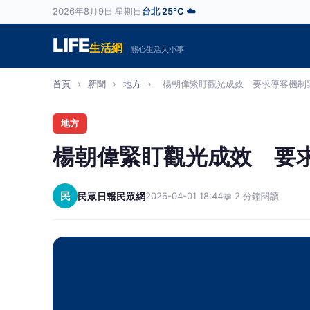
2026年8月9日 星期日
台北 25°C ☁️
LIFE
生活網
關心生活大小事
首頁
›
新聞
›
地方
›
楊朝偉緊盯觀光成效 要求導客機制讓外
地方
楊朝偉緊盯觀光成效 要
民
民眾日報民眾網
2026-04-01 18:44
📖 2 分鐘閱讀