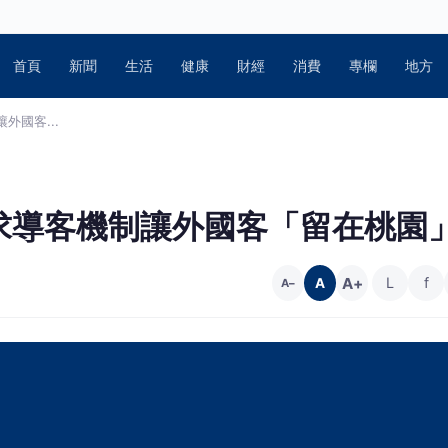
首頁
新聞
生活
健康
財經
消費
專欄
地方
國客...
求導客機制讓外國客「留在桃園
A+
L
f
A
A−