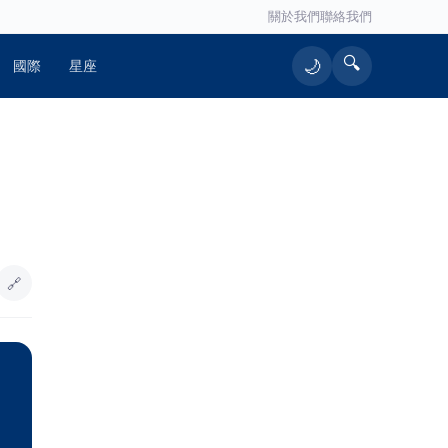
關於我們
聯絡我們
🔍
🌙
國際
星座
🔥 熱門文章
」
跨國極限24小時挑戰！高雄警政與企
1
業界聯手登頂富士山 揭密「辦案與
創業」背後的鋼鐵毅力
🔗
魏平政女兒開粉專助選戰 魏敬倫誓
2
言走遍彰化：要大家記住我爸爸
三明治世代主管遭資遣 「勞工就業通
3
計畫」助重返研發崗位
精湛交通工業於七股科技工業區投資
4
5.1億 擴大布局臺南