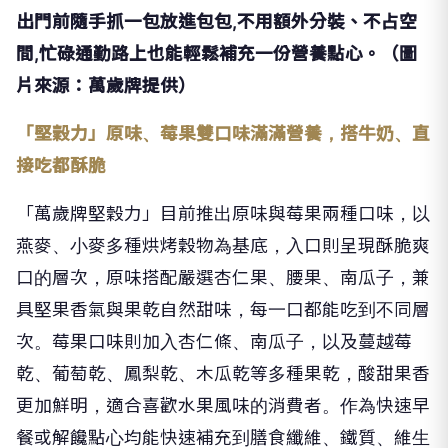
出門前隨手抓一包放進包包,不用額外分裝、不占空
間,忙碌通勤路上也能輕鬆補充一份營養點心。（圖
片來源：萬歲牌提供）
「堅穀力」原味、莓果雙口味滿滿營養，搭牛奶、直
接吃都酥脆
「萬歲牌堅穀力」目前推出原味與莓果兩種口味，以
燕麥、小麥多種烘烤穀物為基底，入口則呈現酥脆爽
口的層次，原味搭配嚴選杏仁果、腰果、南瓜子，兼
具堅果香氣與果乾自然甜味，每一口都能吃到不同層
次。莓果口味則加入杏仁條、南瓜子，以及蔓越莓
乾、葡萄乾、鳳梨乾、木瓜乾等多種果乾，酸甜果香
更加鮮明，適合喜歡水果風味的消費者。作為快速早
餐或解饞點心均能快速補充到膳食纖維、鐵質、維生