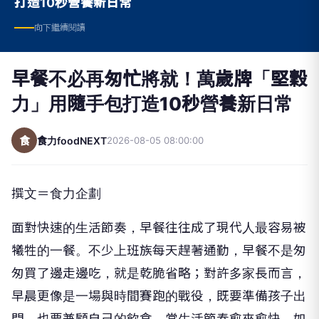
打造10秒營養新日常
向下繼續閱讀
早餐不必再匆忙將就！萬歲牌「堅穀
力」用隨手包打造10秒營養新日常
食
食力foodNEXT
2026-08-05 08:00:00
撰文＝食力企劃
面對快速的生活節奏，早餐往往成了現代人最容易被
犧牲的一餐。不少上班族每天趕著通勤，早餐不是匆
匆買了邊走邊吃，就是乾脆省略；對許多家長而言，
早晨更像是一場與時間賽跑的戰役，既要準備孩子出
門，也要兼顧自己的飲食。當生活節奏愈來愈快，如