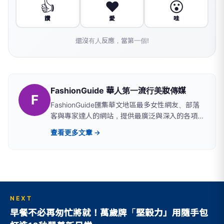
👍
❤️
😮
讚
愛
哇
還沒有人反應，當第一個!
FashionGuide 華人第一流行美妝傳媒
F
FashionGuide匯集華文地區最多女性網友、部落
客與專家達人的網站，提供最廣泛與深入的各項女
性議題；其中FG市調大隊與投票評鑑服務，完全
查看更多文章 →
不受商業或廣告考量的影響，使「FG特優選標
章」成為最多強勢通路爭相聯名推薦、各大知名美
妝品牌共同使用、所有權威媒體採訪報導的唯一指
標性標章，更是消費者購物前最值得參考的商品評
鑑報告！女性最值得信賴的流行美妝消費情報站à
http://www.fashionguide.com.tw/
NEXT
早餐不必再匆忙將就！萬歲牌「堅穀力」用隨手包