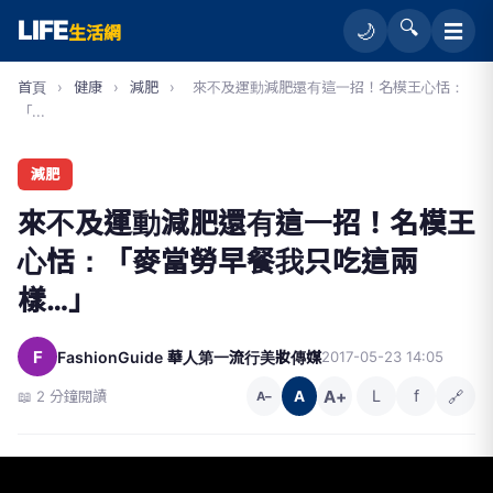
LIFE
🔍
☰
🌙
生活網
首頁
›
健康
›
減肥
›
來不及運動減肥還有這一招！名模王心恬：
「...
減肥
來不及運動減肥還有這一招！名模王
心恬：「麥當勞早餐我只吃這兩
樣…」
F
FashionGuide 華人第一流行美妝傳媒
2017-05-23 14:05
A+
L
f
🔗
📖 2 分鐘閱讀
A
A−