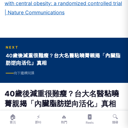
with central obesity: a randomized controlled trial
| Nature Communications
NEXT
40歲後減重很難瘦？台大名醫粘曉菁親揭「內臟脂
肪逆向活化」真相
向下繼續閱讀
40歲後減重很難瘦？台大名醫粘曉
菁親揭「內臟脂肪逆向活化」真相
🏠
⚡
🔥
🔍
好
【『好報』報系：台灣好報】
2026-08-02 18:41:51
首頁
即時
熱門
搜尋
Reels