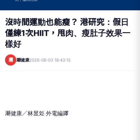
沒時間運動也能瘦？ 港研究：假日
僅練1次HIIT，甩肉、瘦肚子效果一
樣好
潮
潮健康
2026-08-03 18:43:15
潮健康／林昱彣 外電編譯