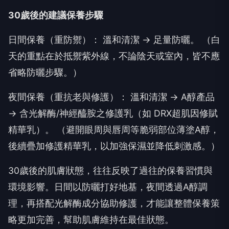
30歲後的建議保養步驟
日間保養（重防禦）： 溫和清潔 → 足量防曬。 （白
天的重點在於抵禦紫外線，不論陰天或室內，皆不應
省略防曬步驟。）
夜間保養（重抗老與修護）： 溫和清潔 → A醇產品
→ 含光解酶/神經醯胺之修護乳（如 DRX超肌因修賦
精華乳）。 （避開眼周與唇周等脆弱部位薄塗A醇，
後續疊加修護精華乳，以加強保濕並降低刺激感。）
30歲後的肌膚狀態，往往反映了過往的保養習慣與
環境影響。日間以防曬打好地基，夜間透過A醇調
理，再搭配光解酶成分協助修護，才能讓整體保養策
略更加完善，幫助肌膚維持在最佳狀態。