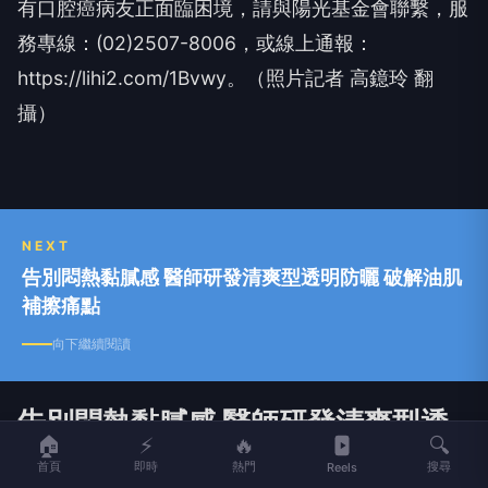
有口腔癌病友正面臨困境，請與陽光基金會聯繫，服
務專線：(02)2507-8006，或線上通報：
https://lihi2.com/1Bvwy。（照片記者 高鐿玲 翻
攝）
NEXT
告別悶熱黏膩感 醫師研發清爽型透明防曬 破解油肌
補擦痛點
向下繼續閱讀
告別悶熱黏膩感 醫師研發清爽型透
🏠
⚡
🔥
🔍
明防曬 破解油肌補擦痛點
首頁
即時
熱門
搜尋
Reels