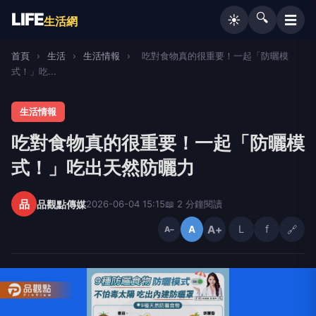
LIFE
🔍
☰
☀️
生活網
首頁
›
生活
›
生活情報
›
吃對食物真的很重要！一起「防曬模
式！」吃...
生活情報
吃對食物真的很重要！一起「防曬模
式！」吃出天然防曬力
品
品觀點傳媒
2026-06-04 15:15
📖 2 分鐘閱讀
A+
L
f
🔗
A
A−