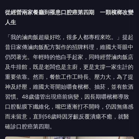
從經營兩家餐廳到罹患口腔癌第四期 一顆檳榔改變
人生
「我的滷肉飯超級好吃，很多人都專程來吃。」提起
昔日家傳滷肉飯配方製作的招牌料理，維國大哥眼中
仍閃著光。年輕時的他白手起家，同時經營滷肉飯店
及牛排館，既是老闆也是主廚，更是支撐一家生計的
重要依靠。然而，餐飲工作工時長、壓力大，為了提
神及紓壓，維國大哥開始嚼食檳榔、抽菸，並有飲酒
習慣。48歲儘管出現癌前病變，因長期嚼檳榔導致
口腔黏膜下纖維化，嘴巴逐漸打不開時，仍因無痛感
而未留意，直到56歲時因牙齦反覆潰瘍不癒，就醫
確診口腔癌第四期。