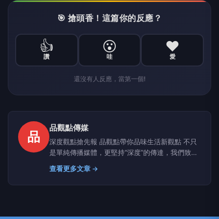
🎯 搶頭香！這篇你的反應？
👍
😮
❤️
讚
哇
愛
還沒有人反應，當第一個!
品觀點傳媒
品
深度觀點搶先報 品觀點帶你品味生活新觀點 不只
是單純傳播媒體，更堅持“深度”的傳達，我們致力
於建立一個具有品質、品味、品行，值得信任的媒
查看更多文章 →
體品牌。聚焦時事議題提供有品、有價值且白色中
立之論點，讓觀眾可以從中獲得最真實的訊息。