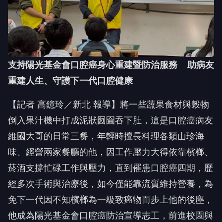
支持陽光基金會口腔癌身心重建暨防治服務 助病友
重建人生、守護下一代口腔健康
【記者 高鐿玲／新北 報導】將一些蔬果食材與穀物
倒入果汁機中打成泥狀囫圇吞下肚，這是口腔癌病友
維國大哥的日常三餐，年輕時擅長料理各類山珍海
味、經營兩家餐廳的他，因工作壓力大得依靠檳榔、
菸酒支撐忙碌工作與壓力，直到罹患口腔癌四期，歷
經多次手術與治療後，如今僅能靠流質維持營養，為
免下一代因不知檳榔為一級致癌物而步上他的後塵，
他成為陽光基金會口腔癌防治宣導志工，前進校園與