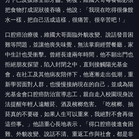
把食物打成泥狀後吞嚥，他說：「我現在吃得很像餿
水一樣，把自己活成這樣，很痛苦、很辛苦吧！」
口腔癌治療後，維國大哥面臨外貌改變、說話發音困
難等問題，並讓他喪失味覺，無法掌廚經營餐廳，家
中生計也受衝擊。曾經長達兩年時間，他不願出門也
拒絕朋友探望，陷入封閉之中，直到接觸陽光基金
會，在社工及其他病友陪伴下，他逐漸走出低潮，重
新學習面對人群，也慢慢接納現在的自己，並成為陽
光基金會口腔癌防治宣導志工，親自走入校園現身說
法提醒年輕人遠離菸、酒及檳榔危害。「吃檳榔、抽
菸真的不要碰，如果人生可以重來，我絕對不會再做
這些事。」他語重心長地表示，「得口腔癌後進食困
難、外貌改變、說話不清、重返工作與社會，都是非