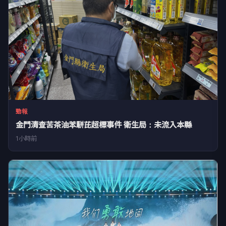
勁報
金門清查苦茶油苯駢芘超標事件 衛生局：未流入本縣
1小時前