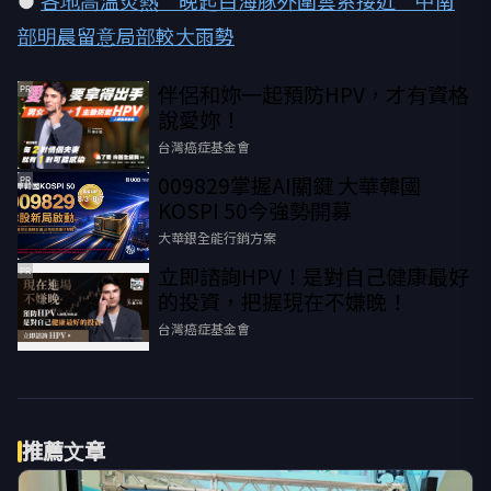
●
各地高溫炎熱 晚起白海豚外圍雲系接近 中南
部明晨留意局部較大雨勢
伴侶和妳一起預防HPV，才有資格
PR
說愛妳！
台灣癌症基金會
009829掌握AI關鍵 大華韓國
PR
KOSPI 50今強勢開募
大華銀全能行銷方案
立即諮詢HPV！是對自己健康最好
PR
的投資，把握現在不嫌晚！
台灣癌症基金會
推薦文章