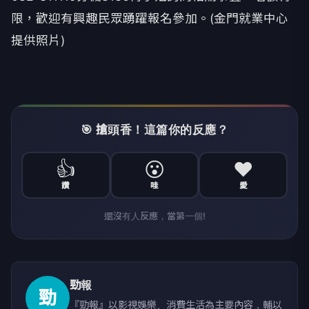
限，歡迎有興趣民眾踴躍報名參加。(金門就業中心
提供照片)
🎯 搶頭香！這篇你的反應？
👍
😮
❤️
讚
哇
愛
還沒有人反應，當第一個!
勁報
勁
『勁報』以影視娛樂、消費生活為主要內容，輔以