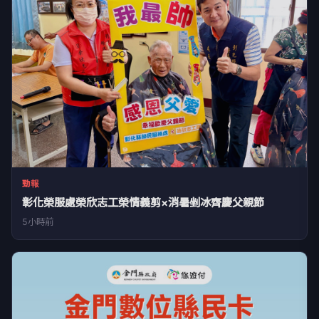
勁報
彰化榮服處榮欣志工榮情義剪×消暑剉冰齊慶父親節
5小時前