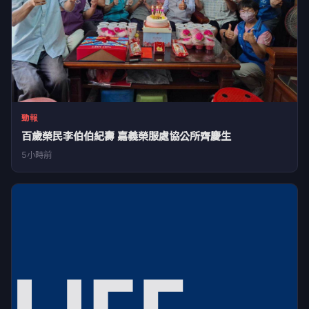
勁報
百歲榮民李伯伯紀壽 嘉義榮服處協公所齊慶生
5小時前