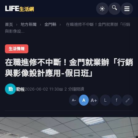
LIFE
🔍
☰
☀️
生活網
首頁
›
地方新聞
›
金門縣
›
在職進修不中斷！金門就業辦「行銷
與影像設...
生活情報
在職進修不中斷！金門就業辦「行銷
與影像設計應用-假日班」
勁
勁報
2026-06-02 11:30
📖 2 分鐘閱讀
A+
L
f
🔗
A
A−