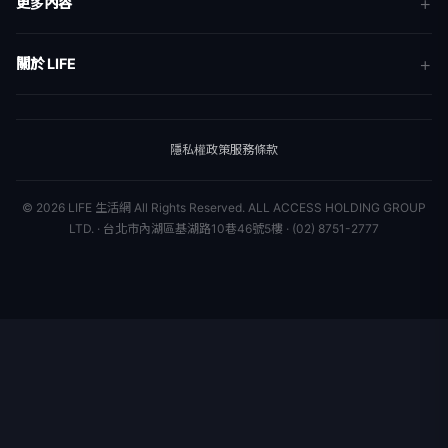
更多內容
生活
地方新聞
健康
關於 LIFE
國際新聞
財經
合作夥伴
星座運勢
消費
關於我們
隱私權政策
服務條款
新聞人物
專欄
聯絡我們
新聞組織
© 2026 LIFE 生活網 All Rights Reserved.
ALL ACCESS HOLDING GROUP
LTD. · 台北市內湖區基湖路10巷46號5樓 · (02) 8751-2777