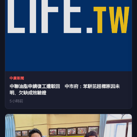
中廣新聞
中聯油脂申請復工遭駁回 中市府：苯駢芘超標原因未
明、欠缺成效驗證
5小時前