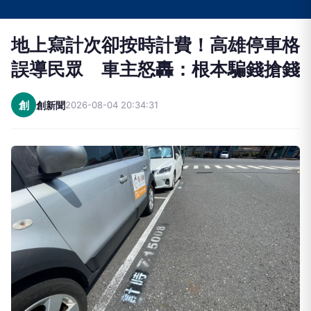
地上寫計次卻按時計費！高雄停車格
誤導民眾 車主怒轟：根本騙錢搶錢
創
創新聞
2026-08-04 20:34:31