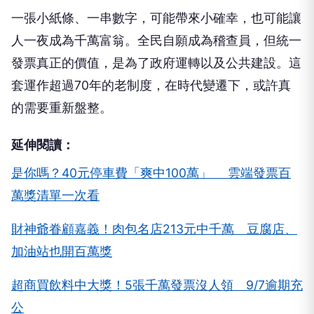
一張小紙條、一串數字，可能帶來小確幸，也可能讓
人一夜成為千萬富翁。全民自願成為稽查員，但統一
發票真正的價值，是為了政府運轉以及公共建設。這
套運作超過70年的老制度，在時代變遷下，或許真
的需要重新盤整。
延伸閱讀：
是你嗎？40元停車費「爽中100萬」 雲端發票百
萬獎清單一次看
財神爺眷顧嘉義！肉包名店213元中千萬 豆腐店、
加油站也開百萬獎
超商買飲料中大獎！5張千萬發票沒人領 9/7逾期充
公