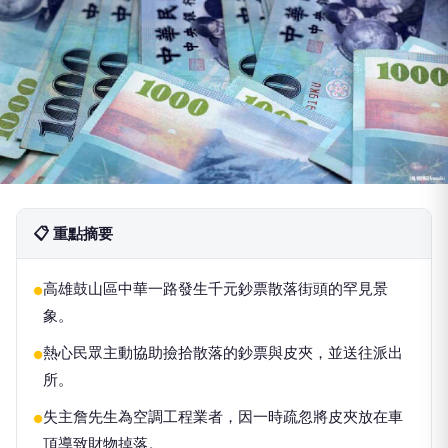
📋 重點摘要
高雄鼓山區中華一路發生千元鈔票散落街頭的罕見景
●
象。
熱心民眾主動協助撿拾散落的鈔票與皮夾，並送往派出
●
所。
失主詹先生為空調工程業者，因一時疏忽將皮夾放在車
●
頂導致財物掉落。