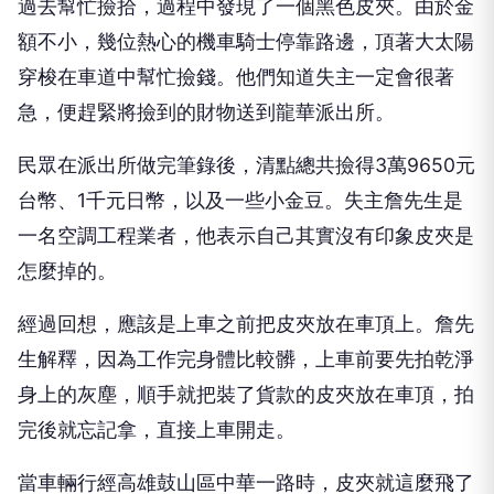
過去幫忙撿拾，過程中發現了一個黑色皮夾。由於金
額不小，幾位熱心的機車騎士停靠路邊，頂著大太陽
穿梭在車道中幫忙撿錢。他們知道失主一定會很著
急，便趕緊將撿到的財物送到龍華派出所。
民眾在派出所做完筆錄後，清點總共撿得3萬9650元
台幣、1千元日幣，以及一些小金豆。失主詹先生是
一名空調工程業者，他表示自己其實沒有印象皮夾是
怎麼掉的。
經過回想，應該是上車之前把皮夾放在車頂上。詹先
生解釋，因為工作完身體比較髒，上車前要先拍乾淨
身上的灰塵，順手就把裝了貨款的皮夾放在車頂，拍
完後就忘記拿，直接上車開走。
當車輛行經高雄鼓山區中華一路時，皮夾就這麼飛了