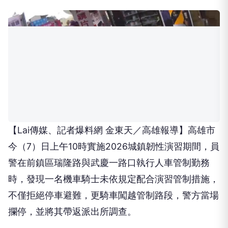
【Lai傳媒、記者爆料網 金東天／高雄報導】高雄市
今（7）日上午10時實施2026城鎮韌性演習期間，員
警在前鎮區瑞隆路與武慶一路口執行人車管制勤務
時，發現一名機車騎士未依規定配合演習管制措施，
不僅拒絕停車避難，更騎車闖越管制路段，警方當場
攔停，並將其帶返派出所調查。