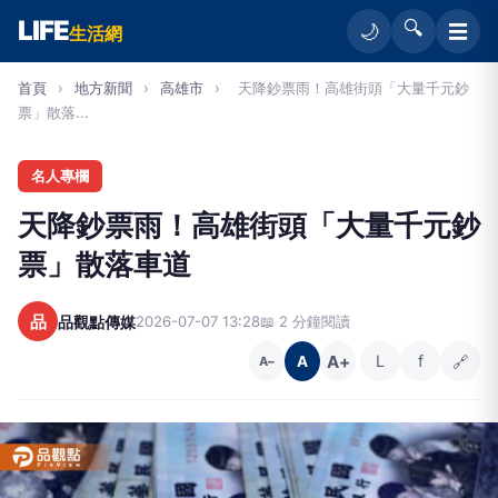
LIFE
🔍
☰
🌙
生活網
首頁
›
地方新聞
›
高雄市
›
天降鈔票雨！高雄街頭「大量千元鈔
票」散落...
名人專欄
天降鈔票雨！高雄街頭「大量千元鈔
票」散落車道
品
品觀點傳媒
2026-07-07 13:28
📖 2 分鐘閱讀
A+
L
f
🔗
A
A−