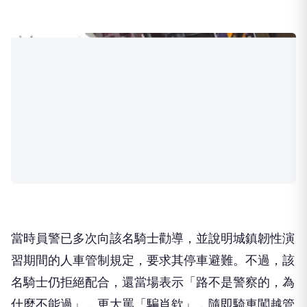
當時員警已多次向該名騎士勸導，並說明城鎮韌性演
習期間的人車管制規定，要求其停車避難。不過，該
名騎士仍拒絕配合，還當場表示「路不是警察的，為
什麼不能過」，更大罵「騙肖欸」，隨即騎車闖越管