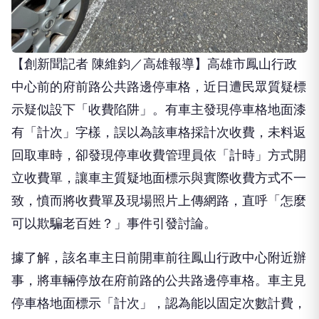
【創新聞記者 陳維鈞／高雄報導】高雄市鳳山行政
中心前的府前路公共路邊停車格，近日遭民眾質疑標
示疑似設下「收費陷阱」。有車主發現停車格地面漆
有「計次」字樣，誤以為該車格採計次收費，未料返
回取車時，卻發現停車收費管理員依「計時」方式開
立收費單，讓車主質疑地面標示與實際收費方式不一
致，憤而將收費單及現場照片上傳網路，直呼「怎麼
可以欺騙老百姓？」事件引發討論。
據了解，該名車主日前開車前往鳳山行政中心附近辦
事，將車輛停放在府前路的公共路邊停車格。車主見
停車格地面標示「計次」，認為能以固定次數計費，