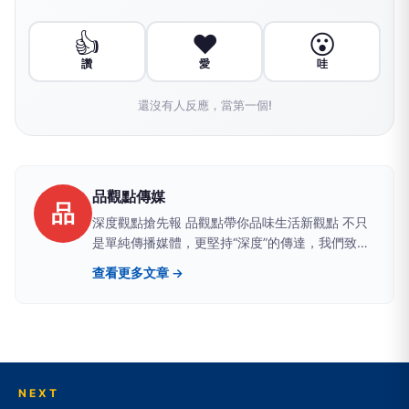
👍
❤️
😮
讚
愛
哇
還沒有人反應，當第一個!
品觀點傳媒
品
深度觀點搶先報 品觀點帶你品味生活新觀點 不只
是單純傳播媒體，更堅持“深度”的傳達，我們致力
於建立一個具有品質、品味、品行，值得信任的媒
查看更多文章 →
體品牌。聚焦時事議題提供有品、有價值且白色中
立之論點，讓觀眾可以從中獲得最真實的訊息。
NEXT