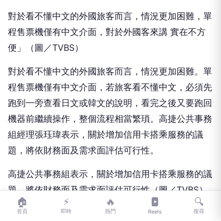
對於看不懂中文的外國旅客而言，情況更加困難，單
程售票機僅有中文介面，對於外國客來講 實在不方
便」（圖／TVBS）
對於看不懂中文的外國旅客而言，情況更加困難。單
程售票機僅有中文介面，若旅客看不懂中文，必須先
跑到一旁查看日文或韓文的說明，看完之後又要跑回
機器前繼續操作，整個流程相當繁瑣。高捷公共事務
組經理張珏瑋表示，關於增加信用卡搭乘服務的議
題，將依財務面及需求面評估可行性。
高捷公共事務組表示，關於增加信用卡搭乘服務的議
題，將依財務面及需求面評估可行性（圖／TVBS）
🏠
⚡
🔥
🔍
首頁
即時
熱門
搜尋
Reels
暑假期間天氣炎熱，進站嗶卡機若遇到太陽直曬，旅