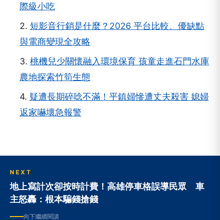
際級小吃
2.
短影音行銷是什麼？2026 平台比較、優缺點
與電商變現全攻略
3.
桃機兒少關懷融入環境保育 孩童走進石門水庫
農地探索竹筍生態
4.
疑遭長期碎唸不滿！平鎮婦慘遭丈夫殺害 媳婦
返家嚇壞急報警
NEXT
地上寫計次卻按時計費！高雄停車格誤導民眾 車
主怒轟：根本騙錢搶錢
向下繼續閱讀