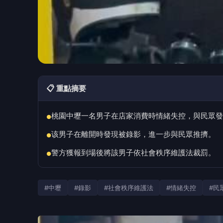
📋 重點摘要
桃園中壢一名男子在店家消費時情緒失控，與民眾發
●
该男子在離開時發現被錄影，進一步與民眾推擠。
●
警方獲報到場後將該男子依社會秩序維護法裁罰。
●
#中壢
#錄影
#社會秩序維護法
#情緒失控
#民