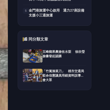
金門港旅運中心啟用 通力27座設備
5
支援小三通旅運
📰 同分類文章
五峰鄉果農搶收水梨 徐欣瑩
臉書發起認購
「竹篙湊菜刀」 桃市交通局
駁余信憲議員用錯資料誤導社
會大眾