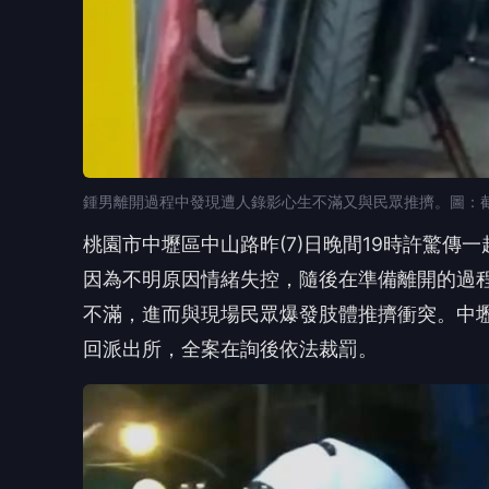
鍾男離開過程中發現遭人錄影心生不滿又與民眾推擠。圖：截自white
桃園市中壢區中山路昨(7)日晚間19時許驚傳
因為不明原因情緒失控，隨後在準備離開的過
不滿，進而與現場民眾爆發肢體推擠衝突。中
回派出所，全案在詢後依法裁罰。