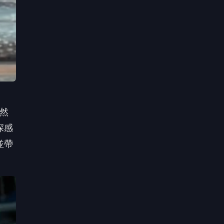
突然
深感
並帶