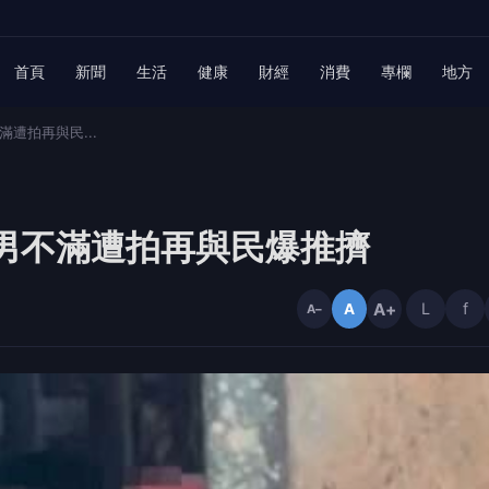
首頁
新聞
生活
健康
財經
消費
專欄
地方
遭拍再與民...
男不滿遭拍再與民爆推擠
A+
L
f
A
A−