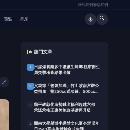
關於我們
聯絡我們
🔍
☀️
國際
星座
🔥 熱門文章
日媒爆養樂多中壢廠生蟑螂 桃市衛生
1
局突擊稽查結果出爐
🔗
父親節「爸氣加碼」竹山紫南宮辦公
2
益捐血 捐250cc送項鍊、500cc送
馬年套幣
魏平政彰化造勢喊出福利超越六都
3
承諾承接王惠美施政基礎再升級
開南大學舉辦半導體文化夏令營 吸引
4
日本43高中生體驗台式生活