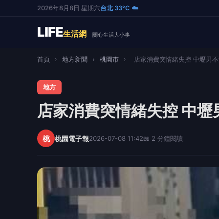
2026年8月8日 星期六
台北 33°C ☁️
LIFE
生活網
關心生活大小事
首頁
›
地方新聞
›
桃園市
›
店家消費突情緒失控 中壢男不滿
地方
店家消費突情緒失控 中壢
桃
桃園電子報
2026-07-08 11:42
📖 2 分鐘閱讀