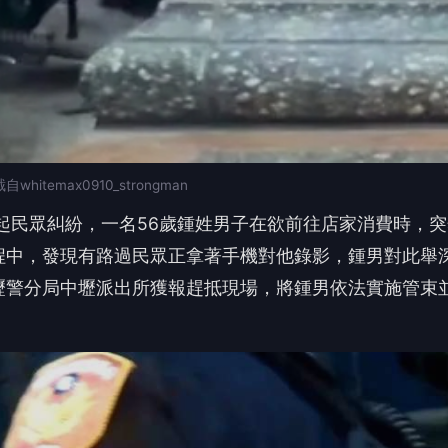
max0910_strongman
一起民眾糾紛，一名56歲鍾姓男子在欲前往店家消費時，
程中，發現有路過民眾正拿著手機對他錄影，鍾男對此舉
壢警分局中壢派出所獲報趕抵現場，將鍾男依法實施管束