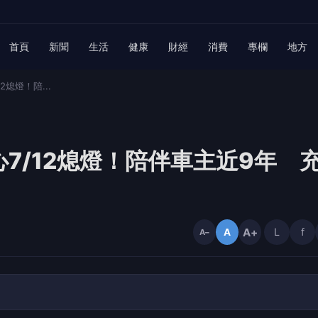
首頁
新聞
生活
健康
財經
消費
專欄
地方
熄燈！陪...
7/12熄燈！陪伴車主近9年 
A+
L
f
A
A−