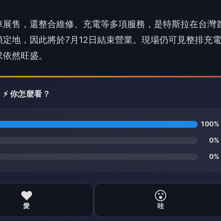
車展售，還整合維修、充電等多項服務，是特斯拉在台灣
定地，因此將於7月12日結束營業。現場仍可見整排充
求依然旺盛。
⚡ 你怎麼看？
100%
0%
0%
❤️
😮
愛
哇