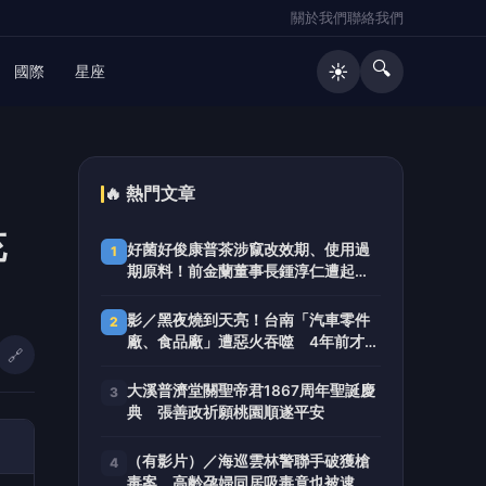
關於我們
聯絡我們
🔍
☀️
國際
星座
🔥 熱門文章
充
好菌好俊康普茶涉竄改效期、使用過
1
期原料！前金蘭董事長鍾淳仁遭起
訴 檢方建請從重量刑、沒收275萬
元犯罪所得
影／黑夜燒到天亮！台南「汽車零件
2
廠、食品廠」遭惡火吞噬 4年前才燒
🔗
過
大溪普濟堂關聖帝君1867周年聖誕慶
3
典 張善政祈願桃園順遂平安
（有影片）／海巡雲林警聯手破獲槍
4
毒案 高齡孕婦同居吸毒竟也被逮