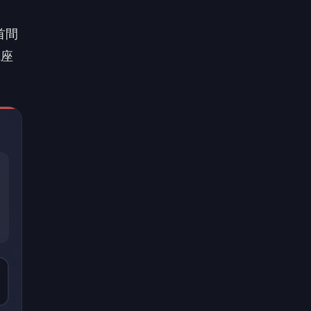
首間
電座