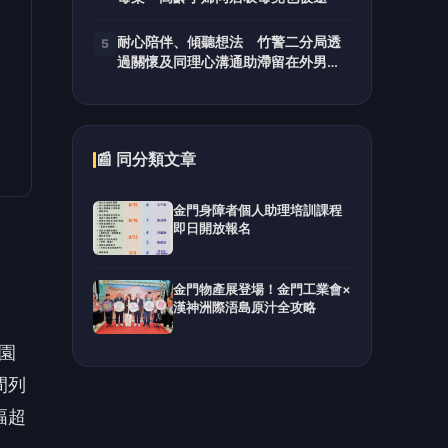
耐心陪伴、傾聽想法 竹警二分局透
5
過關懷及同理心溝通助滯留在外男子
返家團聚
📰 同分類文章
金門身障者個人助理培訓課程
即日開放報名
金門物產展登場！金門工業會×
漢神洲際浯島原汁全攻略
園
間列
幅超