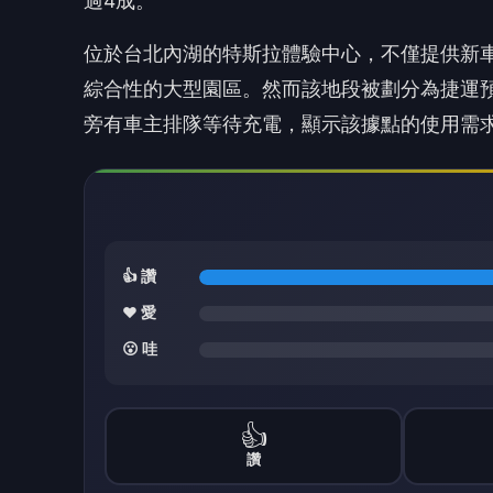
過4成。
位於台北內湖的特斯拉體驗中心，不僅提供新
綜合性的大型園區。然而該地段被劃分為捷運預
旁有車主排隊等待充電，顯示該據點的使用需
👍 讚
❤️ 愛
😮 哇
👍
讚