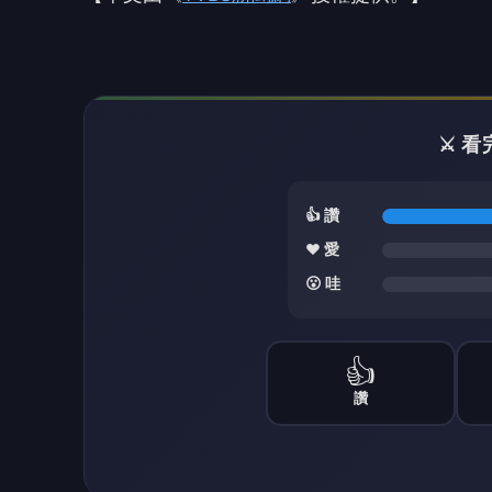
⚔️ 
👍 讚
❤️ 愛
😮 哇
👍
讚