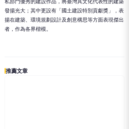
私部門優秀的建設作品，將臺灣具文化代表性的建築
發揚光大；其中更設有「國土建設特別貢獻獎」，表
揚在建築、環境規劃設計及創意構思等方面表現傑出
者，作為各界楷模。
帶著皮克敏一起出門吧
PR
Pikmin Bloom
伴侶和妳一起預防HPV，才有資格
PR
說愛妳！
台灣癌症基金會
立即諮詢HPV！是對自己健康最好
PR
的投資，把握現在不嫌晚！
台灣癌症基金會