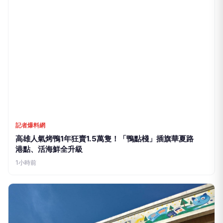
推薦文章
記者爆料網
高雄人氣烤鴨1年狂賣1.5萬隻！「鴨點棧」插旗華夏路
港點、活海鮮全升級
1小時前