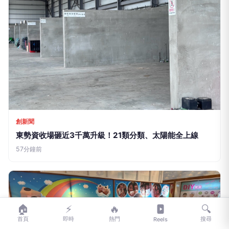
創新聞
東勢資收場砸近3千萬升級！21類分類、太陽能全上線
57分鐘前
🏠
⚡
🔥
🔍
首頁
即時
熱門
搜尋
Reels