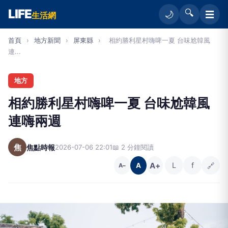
LIFE
🔍
☰
🌙
生活網
首頁
›
地方新聞
›
屏東縣
›
相約勝利星村嗨啤一夏 台味尬韓風
連...
地方
相約勝利星村嗨啤一夏 台味尬韓風
連嗨兩週
焦
焦點時報
2026-07-06 22:01
📖 2 分鐘閱讀
A+
L
f
🔗
A
A−