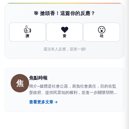
🎯 搶頭香！這篇你的反應？
👍
❤️
😮
讚
愛
哇
還沒有人反應，當第一個!
焦點時報
焦
簡介~媒體是社會公器，肩負社會責任，目的在監
督政府、提供民眾知的權利，並進一步關懷弱勢、
實現社會正義；職責就是實現媒體的社會責任。因
查看更多文章 →
此，我們結合了一群志同道合的朋友，共同決心付
出一己綿薄之力，竭盡所能的為社會服務，以「焦
點時報」為名，徹底顛覆報業傳統，確實奉行「知
無不言、言無不盡」以「鐵肩擔道義、執筆如執