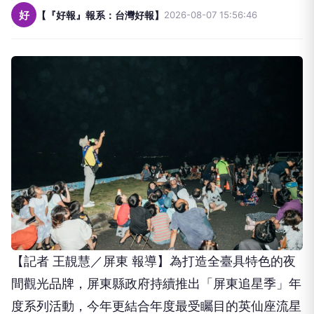
好
【『好報』報系：台灣好報】
2026-08-07 15:56:46
【記者 王靚慧／屏東 報導】為打造全臺具特色的夜
間觀光品牌，屏東縣政府持續推出「屏東追星季」年
度系列活動，今年更結合年度最受矚目的英仙座流星