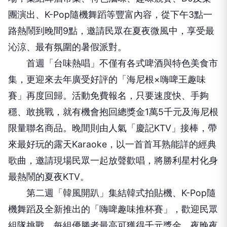
團演出、K-Pop隨機舞蹈等豐富內容，從下午3點一
路熱鬧到晚間9點，邀請民眾在夏夜微風中，享受最
沁涼、最有氛圍的暑假派對。
首週「台味熱唱」不僅有各式啤酒與特色美食市
集，更迎來去年廣受好評的「海尼根×嗨啤王趣味
賽」再度回歸。活動免費報名，只要速度快、手夠
穩、敢挑戰，就有機會抱回總獎金1萬5千元及海尼根
限量聯名商品。晚間則由人氣「慶記KTV」接棒，帶
來最好玩的露天Karaoke，以一首首耳熟能詳的經典
歌曲，邀請現場民眾一起放聲歡唱，將勝利星村化身
最熱鬧的夏夜KTV。
第二週「韓風開趴」集結韓式拍貼機、K-Pop隨
機舞蹈及全新推出的「嗨啤趣味推杯賽」，歡迎民眾
組隊挑戰，每組優勝者最高可獲得千元獎金。夜晚夜