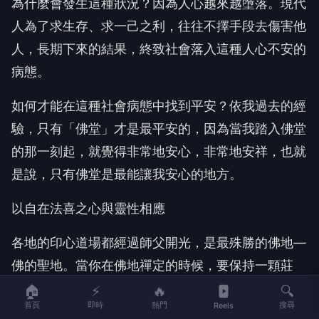
為什麼會發生這種狀況？因為人心越來越墮落。現代
人為了求生存、求一己之利，往往不擇手段去傷害他
人，長期下來的結果，終致社會落入這種人心不安的
病態。
如何才能在這種社會病態中找到平安？依我過去的經
驗，只有「佛堂」才是最平安的，因為當我踏入佛堂
的那一刻起，就覺得非常地安心，非常地安祥，也就
是說，只有佛堂是最能讓我安心的地方。
以自在法喜之心與靈性相應
各地的印心道場都經過師父開光，是最殊勝的佛地—
佛的聖地。當你在佛地禪定的時候，要保持一顆莊
嚴、法喜的心，暫時放下人間的一切，這樣才能很自
🏠
⚡
🔥
🔍
首頁
即時
熱門
搜尋
Reels
然地與佛菩薩相應，與內在的靈性相應，生出歡喜之