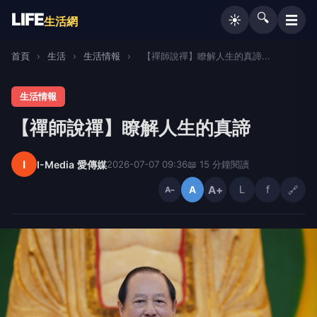
LIFE
🔍
☰
☀️
生活網
首頁
›
生活
›
生活情報
›
【禪師說禪】瞭解人生的真諦...
生活情報
【禪師說禪】瞭解人生的真諦
I
I-Media 愛傳媒
2026-07-07 09:36
📖 15 分鐘閱讀
A+
L
f
🔗
A
A−