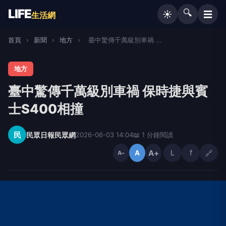
LIFE
🔍
☰
☀️
生活網
首頁
›
新聞
›
地方
›
臺中驚傳千萬級別車禍 ...
地方
臺中驚傳千萬級別車禍 保時捷與賓
士S400相撞
民
民眾日報民眾網
2026-06-03 14:04
📖 1 分鐘閱讀
A+
L
f
🔗
A
A−