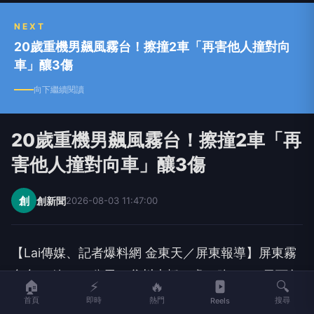
NEXT
20歲重機男飆風霧台！擦撞2車「再害他人撞對向
車」釀3傷
向下繼續閱讀
20歲重機男飆風霧台！擦撞2車「再
害他人撞對向車」釀3傷
創
創新聞
2026-08-03 11:47:00
【Lai傳媒、記者爆料網 金東天／屏東報導】屏東霧
台台24線32.8公里（谷川大橋）處，昨（2）日下午
🏠
⚡
🔥
🔍
4時許傳出一起車禍事故，一輛重機從霧台往三地門
首頁
即時
熱門
搜尋
Reels