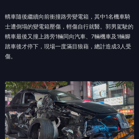
轎車隨後繼續向前衝撞路旁變電箱，其中1名機車騎
士遭倒塌的變電箱壓傷，輕傷自行就醫。郭男駕駛的
轎車最後又撞上路旁1輛同向汽車、7輛機車及1輛腳
踏車後才停下，現場一度滿目狼藉，總計造成3人受
傷。