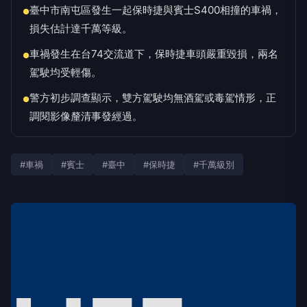
臺中市南屯區發生一起保時捷與賓士S400相撞的車禍，
●
損失估計達千萬等級。
車禍發生在台74交流道下，保時捷車頭嚴重毀損，兩名
●
駕駛均受輕傷。
警方初步調查顯示，雙方駕駛均無酒駕或毒駕情形，正
●
調閱影像釐清事發經過。
#車禍
#賓士
#臺中
#保時捷
#千萬級別