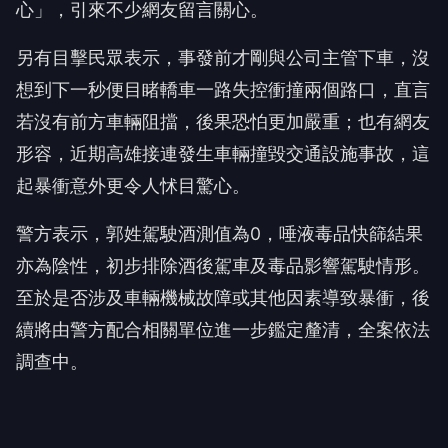
心」，引來不少網友留言關心。
另有目擊民眾表示，事發前才剛與公司主管下車，沒
想到下一秒便目睹轎車一路失控衝撞兩個路口，直言
若沒有前方車輛阻擋，後果恐怕更加嚴重；也有網友
形容，近期高雄接連發生車輛撞毀交通設施事故，這
起暴衝意外更令人怵目驚心。
警方表示，郭姓駕駛酒測值為0，唾液毒品快篩結果
亦為陰性，初步排除酒後駕車及毒品影響駕駛情形。
至於是否涉及車輛機械故障或其他因素導致暴衝，後
續將由警方配合相關單位進一步鑑定釐清，全案依法
調查中。