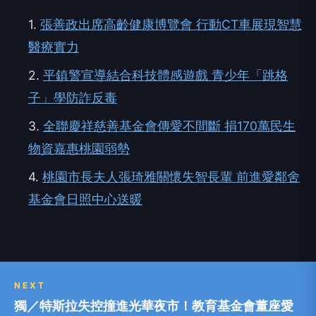
1.
張善政出席高齡健康博覽會 行動CT車展現智慧
醫療實力
2.
平鎮警宣導結合科技體感遊戲 青少年「跳格
子」學防詐反毒
3.
全聯慶祥慈善基金會傳愛不間斷 捐170萬民生
物資嘉惠桃園弱勢
4.
桃園市長夫人張琦雅關懷失智長輩 前進愛鄰舍
基金會日照中心送暖
NEXT
獨／特斯拉失控撞進光華夜市！教育基金會董座愛