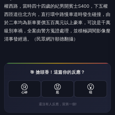
權西路，當時四十四歲的紀男開賓士S400，下五權
西匝道往北方向，直行環中路慢車道時發生碰撞，由
於二車均為新車要價五百萬元以上豪車，可說是千萬
級別車禍，全案由警方蒐證處理，並積極調閱影像釐
清事發經過。（民眾網許順德翻攝）
🎯 搶頭香！這篇你的反應？
😢
😡
😮
心碎
怒
哇
還沒有人反應，當第一個!