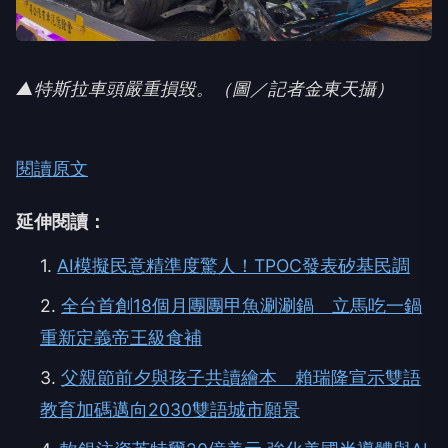
▲特斯拉車頭嚴重損毀。（圖／記者金東天攝）
閱讀原文
延伸閱讀：
1.
AI模擬民意精準度驚人！TPOC發表矽基民調
2.
全台首創18個月團團甲魚涮涮鍋 立馬吃一鍋
重新定義帝王級食補
3.
父親節前夕與孩子共讀繪本 賴瑞隆宣示雙語
教育加碼邁向2030雙語城市願景