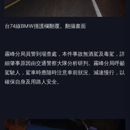
台74線BMW撞護欄翻覆。翻攝畫面
霧峰分局員警到場查處，本件事故無酒駕及毒駕，詳
細肇事原因由交通警察大隊分析研判。霧峰分局呼籲
駕駛人，駕車時應隨時注意車前狀況、減速慢行，以
確保自身及用路人安全。