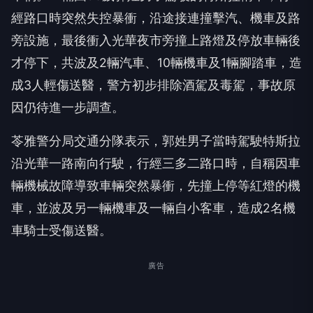
經路口時突然失控暴衝，沿途接連撞擊汽、機車及路
旁設施，最後衝入光華夜市旁撞上路燈及停放車輛後
才停下，共波及2輛汽車、10輛機車及1輛腳踏車，造
成3人輕傷送醫，警方初步排除酒駕及毒駕，事故原
因仍待進一步調查。
苓雅警分局交通分隊表示，郭姓男子當時駕駛特斯拉
沿光華一路南向行駛，行經三多二路口時，自稱因車
輛機械故障導致車輛突然暴衝，先撞上停等紅燈的機
車，並波及另一輛機車及一輛自小客車，造成2名機
車騎士受傷送醫。
廣告