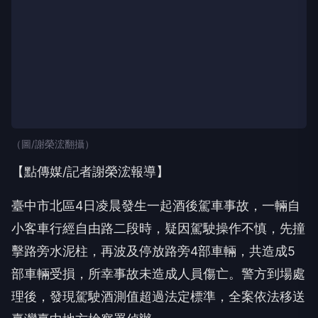
（圖/謝榮浤翻攝）
【點傳媒/記者謝榮浤報導】
臺中市北區4日凌晨發生一起酒後駕車事故，一輛自
小客車行經自由路二段時，疑因駕駛操作不慎，先撞
擊路旁水泥柱，再波及停放路旁4部車輛，共造成5
部車輛受損，所幸事故未造成人員傷亡。警方到場處
理後，發現駕駛酒測值超過法定標準，全案依法移送