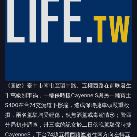
《圖說》臺中市南屯區環中路、五權西路在前晚發生
千萬級別車禍，一輛保時捷Cayenne S與另一輛賓士
S400在台74交流道下擦撞，造成保時捷車頭嚴重毀
損，兩名駕駛均受輕傷，然無酒駕或毒駕情形；警四
分局初步調查，卅三歲的記女於二日傍晚駕駛保時捷
CayenneS，下台74線五權西路匝道往南方向左轉五