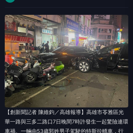
【創新聞記者 陳維鈞／高雄報導】高雄市苓雅區光
華一路與三多二路口7日晚間7時許發生一起驚險連環
車禍。一輛由53歲郭姓男子駕駛的特斯拉轎車，行