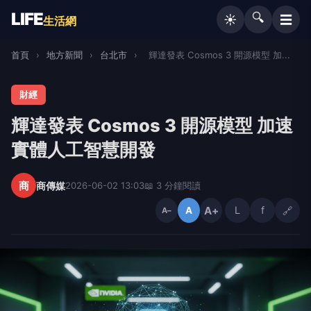
LIFE
🔍
☰
☀️
生活網
首頁
›
地方新聞
›
台北市
›
輝達發表 Cosmos 3 開源模型 加...
財經
輝達發表 Cosmos 3 開源模型 加速
實體人工智慧開發
商
商傳媒
2026-06-02 13:03
📖 3 分鐘閱讀
A+
L
f
🔗
A
A−