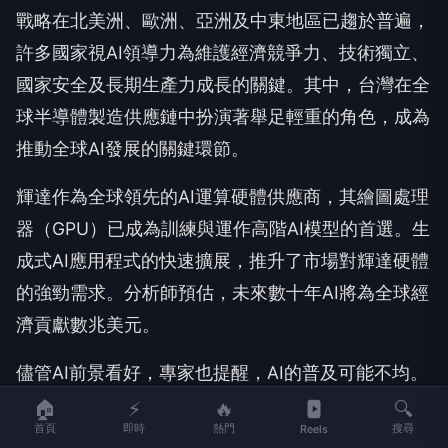
戰略在北美洲、歐洲、亞洲及中東地區已趨於普遍，
許多國家視AI領導力為維護經濟競爭力、技術獨立、
國家安全及長期生產力成長的關鍵。其中，台灣在全
球半導體製造供應鏈中扮演著舉足輕重的角色，成為
推動全球AI發展的關鍵環節。
輝達作為全球領先的AI運算硬體供應商，其繪圖處理
器（GPU）已成為訓練與運作高階AI模型的首選。生
成式AI應用程式的快速擴展，推升了市場對輝達硬體
的強勁需求。分析師預估，未來數十年AI將為全球經
濟貢獻數兆美元。
儘管AI前景看好，專家也提醒，AI的普及可能不均。
高數位化的產業可能較快擁抱AI，而面臨法規複雜性
🏠
⚡
🔥
🔍
首頁
即時
熱門
搜尋
Reels
或技術基礎設施有限的產業則可能較慢。AI的成功實