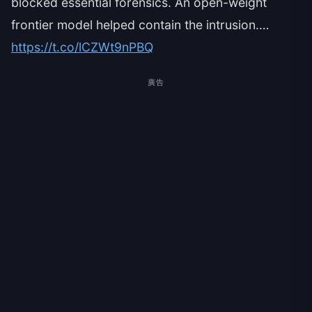
blocked essential forensics. An open-weight
frontier model helped contain the intrusion.…
https://t.co/lCZWt9nPBQ
廣告