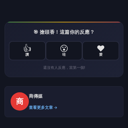
🎯 搶頭香！這篇你的反應？
👍
😮
❤️
讚
哇
愛
還沒有人反應，當第一個!
商傳媒
商
查看更多文章 →