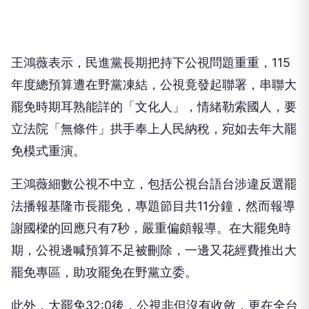
王鴻薇表示，民進黨長期把持下公視問題重重，115
年度總預算遭在野黨凍結，公視竟發起聯署，串聯大
罷免時期耳熟能詳的「文化人」，情緒勒索國人，要
立法院「無條件」拱手奉上人民納稅，宛如去年大罷
免模式重演。
王鴻薇細數公視不中立，包括公視台語台涉違反選罷
法播報基隆市長罷免，專題節目共11分鐘，然而報導
謝國樑的回應只有7秒，嚴重偏頗報導。在大罷免時
期，公視邊喊預算不足被刪除，一邊又花經費推出大
罷免專區，助攻罷免在野黨立委。
此外，大罷免32:0後，公視非但沒有收斂，更在全台