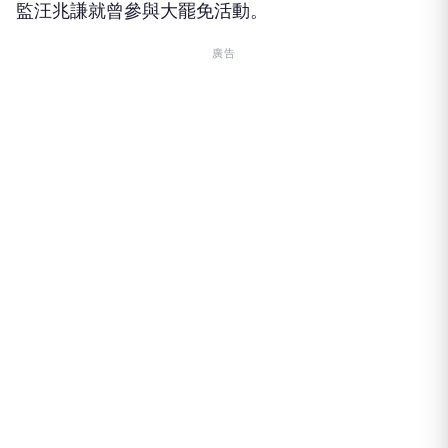
監汪兆謙就曾參與大罷免活動。
廣告