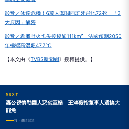
影音／休達危機！6萬人闖關西班牙飛地72死 「3
大原因」解密
影音／希臘野火也失控燒逾111km² 法國預測2050
年極端高溫飆47.7°C
【本文由《
TVBS新聞網
》授權提供。】
NEXT
轟公視情勒國人惡劣至極 王鴻薇指董事人選搞大
罷免
向下繼續閱讀