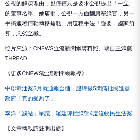
公視的解凍理由，也僅僅只是要求公視提出「中立」
的董事名單。她痛批，公視一方面酬庸塞綠官，另一
手搞連署情勒轉移焦點，用這種手法「強要」國家預
算，惡劣至極。
照片來源：CNEWS匯流新聞網資料照、取自王鴻薇
THREAD
《更多CNEWS匯流新聞網報導》
中聯毒油案5月就通報台糖 殷瑋提5問痛批民進黨
政府「真的受夠了」
李洋「罰站」爭議 羅廷瑋控綠營4度沒收民生法案
【文章轉載請註明出處】