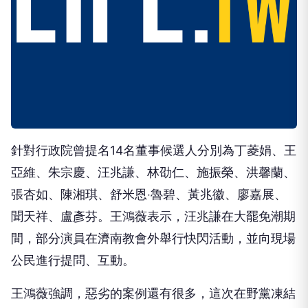
針對行政院曾提名14名董事候選人分別為丁菱娟、王
亞維、朱宗慶、汪兆謙、林劭仁、施振榮、洪馨蘭、
張杏如、陳湘琪、舒米恩‧魯碧、黃兆徽、廖嘉展、
聞天祥、盧彥芬。王鴻薇表示，汪兆謙在大罷免潮期
間，部分演員在濟南教會外舉行快閃活動，並向現場
公民進行提問、互動。
王鴻薇強調，惡劣的案例還有很多，這次在野黨凍結