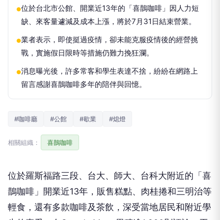
位於台北市公館、開業近13年的「喜鵲咖啡」因人力短
●
缺、來客量遽減及成本上漲，將於7月31日結束營業。
業者表示，即使挺過疫情，卻未能克服疫情後的經營挑
●
戰，實施假日限時等措施仍難力挽狂瀾。
消息曝光後，許多常客和學生表達不捨，紛紛在網路上
●
留言感謝喜鵲咖啡多年的陪伴與回憶。
#咖啡廳
#公館
#歇業
#熄燈
相關組織：
喜鵲咖啡
位於羅斯福路三段、台大、師大、台科大附近的「喜
鵲咖啡」開業近13年，販售糕點、肉桂捲和三明治等
輕食，還有多款咖啡及茶飲，深受當地居民和附近學