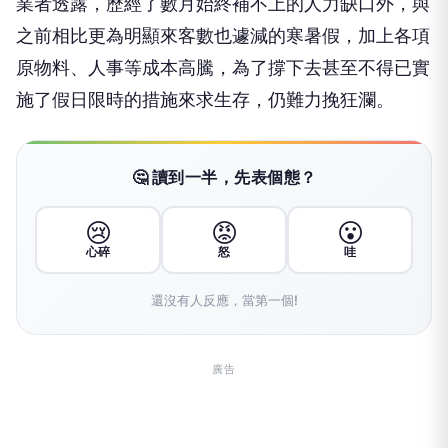
業者透露，歷經了數月始終補不上的人力缺口外，與
之前相比更為明顯來客數也遽減的寒暑假，加上各項
原物料、人事等成本高騰，為了撐下去甚至不得已實
施了假日限時的措施來求生存，仍難力挽狂瀾。
🤔 讀到一半，先表個態？
😢
😡
😮
心碎
怒
哇
還沒有人反應，當第一個!
廣告