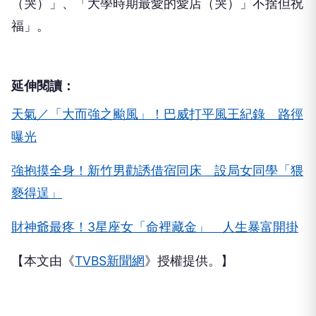
（哭）」、「大學時期最愛的愛店（哭）」不捨但祝
福」。
延伸閱讀：
天氣／「大而強之颱風」！巴威打平風王紀錄 路徑
曝光
強抱摸全身！新竹男勸誘借宿同床 設局女同學「猥
褻得逞」
財神爺最疼！3星座女「命裡藏金」 人生暴富開掛
【本文由《
TVBS新聞網
》授權提供。】