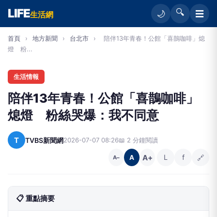
LIFE
🔍
☰
🌙
生活網
首頁
›
地方新聞
›
台北市
›
陪伴13年青春！公館「喜鵲咖啡」熄
燈 粉...
生活情報
陪伴13年青春！公館「喜鵲咖啡」
熄燈 粉絲哭爆：我不同意
T
TVBS新聞網
2026-07-07 08:26
📖 2 分鐘閱讀
A+
L
f
🔗
A
A−
📋 重點摘要