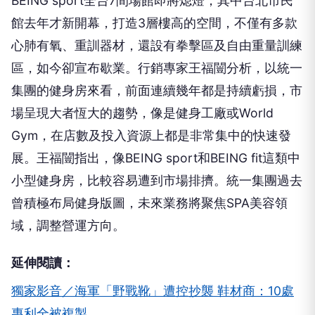
BEING sport全台7間場館即將熄燈，其中台北市民
館去年才新開幕，打造3層樓高的空間，不僅有多款
心肺有氧、重訓器材，還設有拳擊區及自由重量訓練
區，如今卻宣布歇業。行銷專家王福闓分析，以統一
集團的健身房來看，前面連續幾年都是持續虧損，市
場呈現大者恆大的趨勢，像是健身工廠或World
Gym，在店數及投入資源上都是非常集中的快速發
展。王福闓指出，像BEING sport和BEING fit這類中
小型健身房，比較容易遭到市場排擠。統一集團過去
曾積極布局健身版圖，未來業務將聚焦SPA美容領
域，調整營運方向。
延伸閱讀：
獨家影音／海軍「野戰靴」遭控抄襲 鞋材商：10處
專利全被複製