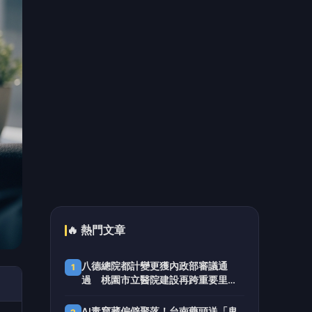
不笑場的
蘇一峰絕食現場量血壓遭檢舉 廖偉
5
翔：同樣標準賴清德違反高達11次
📰 同分類文章
桃園青創博覽會登場 近200
新創團隊鏈結國際資源
微星推出全球首款 27 吋 5K 電
競螢幕 遊戲模式刷新率飆
300Hz