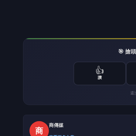
Credit Acceptance財報前領
向下繼續閱讀
Credit Acceptan
合理定價
商
商傳媒
2026-08-05 09:02:54
商傳媒
｜方承業／綜合外電報導
專營次級車貸（subprime auto financ
Acceptance（CACC），已於週二（8月
值該公司經歷高層及董事會人事變動之際，市