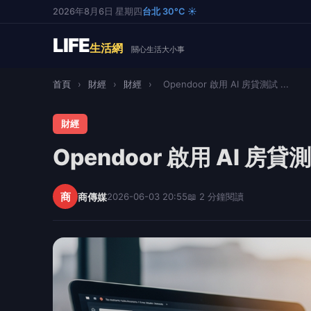
2026年8月6日 星期四
台北 30°C ☀️
LIFE
生活網
關心生活大小事
首頁
›
財經
›
財經
›
Opendoor 啟用 AI 房貸測試 ...
財經
Opendoor 啟用 AI 
商
商傳媒
2026-06-03 20:55
📖 2 分鐘閱讀