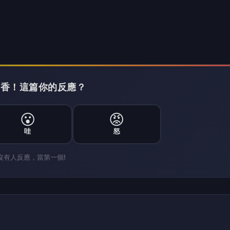
導層變動 市場觀望股價是否已合理定價
ce財報前領導層變動 市場觀望股價是
e，指提供信用評級較低客戶汽車貸款服務）的金融公司 Credit
4日）發布 2026 年第二季財報並召開電話會議。此次財報發
場密切關注領導層的調整，以及公司股價是否已被合理定