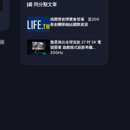
軟的
28
%。
挑