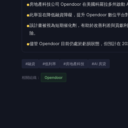
房地產科技公司 Opendoor 在美國科羅拉多州啟
●
此舉旨在降低融資障礙，提升 Opendoor 數位
●
該計畫被視為短期催化劑，有助於改善利差與貢獻利
●
險。
儘管 Opendoor 目前仍處於虧損狀態，但預計在
●
#融資
#低利率
#房地產科技
#AI 房貸
相關組織：
Opendoor
商傳媒
｜簡明心／綜合外電報導
房地產科技公司 Opendoor 已在美國科羅
者提供較市場平均利率低約一個百分點的房貸