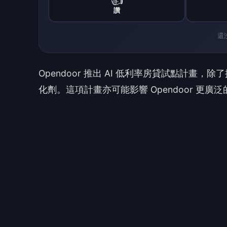
然而，此 AI 房貸試點並未實質改變 Open
影響。該公司目前仍處於虧損狀態，並仰賴外
Opendoor 在 2026 年第一季的營收為 7.
年達成 47 億美元營收及 2.397 億美元獲利
投資人將密切關注買家轉換率與費用型經濟效
戰，以及對外部資本的依賴。