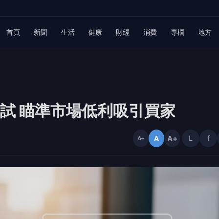
首頁
新聞
生活
健康
財經
消費
專欄
地方
房貸測試 瞄準市場低利吸引買家
A+
L
f
A
A−