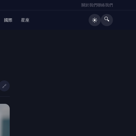
關於我們
聯絡我們
🔍
☀️
國際
星座
🔥 熱門文章
八德總院都計變更獲內政部審議通
1
過 桃園市立醫院建設再跨重要里程
碑
🔗
AI毒窟藏偏僻聚落！台南藥頭送「鬼
2
火打火機」攬客 警攻堅驚見電子娃
娃
花蓮市大本交通主題公園將開放 魏
3
嘉彥：融合教育與寵物友善空間
周曉涵挑戰秋香獲胡瓜力讚！台語
4
「講歪也自然」成亮點 陳亞蘭：她