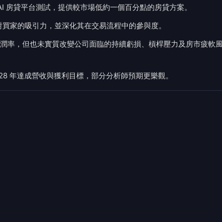
動 AI 房貸平台測試，提供較市場低約一個百分點的房貸方案。
平台對買家的吸引力，並深化其在交易流程中的參與度。
潤率，但也未實質改變公司面臨的持續虧損、槓桿壓力及房市疲軟
 2028 年達成營收與獲利目標，部分分析師預期更樂觀。
拉多州啟動一項人工智慧（AI）房貸平台測試。該平台旨在為
方案，以期重塑其在房地產交易中的角色。