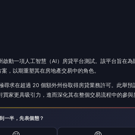
oor 正積極尋求在超過 20 個額外州份取得房貸業務許可。此舉
位平台對買家更具吸引力，進而深化其在整個交易流程中的參與
 讀到一半，先表個態？
😮
😡
哇
怒
沒有人反應，當第一個!
畫，除了提升買家轉換率，也被視為改善利差與貢獻利潤率的短
廣泛的投資敘事與未來的業務發展。
廣告