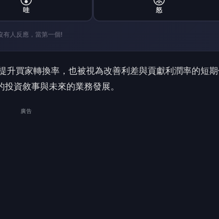
door 當前面臨的風險，包括持續虧損、槓桿壓力以及房市疲
部資金與股東股權稀釋以維持營運。
2 億美元，淨虧損達 1.73 億美元。儘管如此，該公司預計在 20
。分析師估計其公允價值為 4.33 美元，較當前股價低約 18
益的改善，同時也需留意營收縮減及資本結構壓力帶來的