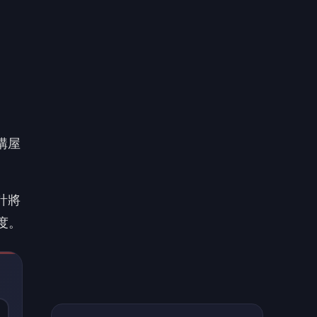
預計將
度。
期催