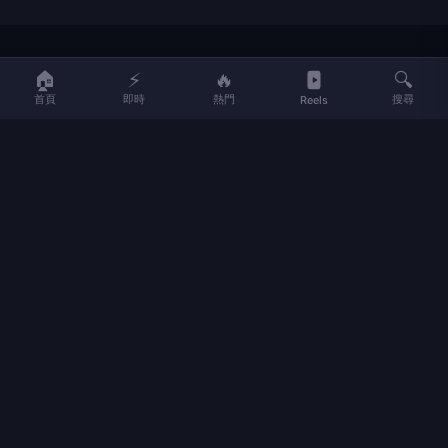
LIFE
生活網
🏠
⚡
🔥
🔍
首頁
即時
熱門
搜尋
Reels
LIFE 生活網是台灣領先的生活資訊平台，提供即時新聞、生活、健康、
財經、娛樂等多元內容。
f
L
▶
📷
新聞分類
新聞
更多內容
生活
地方新聞
健康
關於 LIFE
國際新聞
財經
合作夥伴
星座運勢
消費