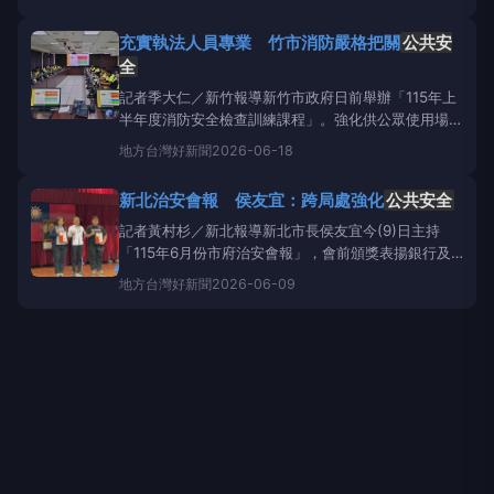
全稽查，今（29）日由經發局長張峯源率隊，會同消
防局及消防專業廠商前往豐原第一市場、豐原第二市
充實執法人員專業 竹市消防嚴格把關
公共安
場、第五市場、清水第一市場及梧棲第一市場等人潮眾
全
記者季大仁／新竹報導新竹市政府日前舉辦「115年上
半年度消防安全檢查訓練課程」。強化供公眾使用場所
的消防安全檢查及公共危險物品管理，新竹市政府日前
地方
台灣好新聞
2026-06-18
舉辦「115年上半年度消防安全檢查訓練課程」。此次
課程共有39人參加，對象涵蓋負責建築物消防安全設
新北治安會報 侯友宜：跨局處強化
公共安全
備案件審查與勘查、以及從事消防安全與危險物品檢查
的相關人
記者黃村杉／新北報導新北市長侯友宜今(9)日主持
「115年6月份市府治安會報」，會前頒獎表揚銀行及
超商聯防攔阻詐欺案件有功人員，包括第一商業銀行大
地方
台灣好新聞
2026-06-09
坪林分行攔阻600萬元，以及統一超商板信門市攔阻
32萬6,300元，並肯定地政事務所及警察局同仁攜手
阻止不動產抵押詐騙，展現公私協力守護民眾財產成
果。另也