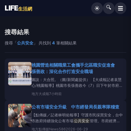
LIFE
🔍
☰
☀️
生活網
搜尋結果
搜尋「
公共安全
」 共找到
4
筆相關結果
桃園營造相關職業工會攜手北區職安促進會
張善政：深化合作打造安全職場
圖說：大合照。（圖/新聞處提供） 【大成報記者袁慧
心/桃園報導】桃園市長張善政今（7）日下午於市府大
禮堂，出席「桃園市營造相關職業工會與營造業北區職
地方
大成報
7小時前
業安全衛生促進會締結安全伙伴儀式」。張市長表示，
隨著桃園各項公共工程與民間開發案持續推進，施工安
公有市場安全升級 中市經發局長親率隊稽查
全防護亦須同步提升。本次由市府勞動檢查處串聯鐵
工、泥
【點傳媒／記者林明佑報導】守護市民採買安全，台中
市政府持續強化公有市場
公共安全
管理。市府經濟發
展局攜手消防局全面展開中市所有公有零售市場消防安
地方
點傳媒News586
2026-06-29