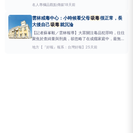
級毒品甲基安非他命及依托咪酯。當日清晨6時許，有
名人專欄
品觀點傳媒
18天前
民眾向警方報案，指稱小茹在急診室內抽菸。警方到場
後經小茹同意進行尿液檢驗，結果呈現嗎啡、甲基安非
雲林戒毒中心：小時候看父母
吸毒
很正常，長
他命及依托咪酯陽性反應，確認她有施用毒品行為
大後自己
吸毒
就沉淪
【記者蘇峯毅／雲林報導】大眾關注毒品犯罪時，往往
聚焦於查緝量與刑責，卻忽略了在成癮家庭中，最無助
也最受傷的「隱形被害者」。那可拿雲林戒毒機構日前
地方
【『好報』報系：台灣好報】
25天前
分享了令人鼻酸的真實個案，呼籲社會正視毒癮對下一
代心靈的殘酷摧毀，並強調專業戒癮對家庭重生的迫切
性。在雲林戒毒中心，成功戒毒