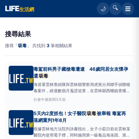
LIFE
🔍
☰
🌙
生活網
搜尋結果
搜尋「
吸毒
」 共找到
3
筆相關結果
毒駕前科男子藏槍毒遭逮 46歲同居女友懷孕
還
吸毒
海巡署雲林查緝隊與雲林縣警察局虎尾分局聯手偵辦槍
毒案件，經過數個月蒐證追查，在雲林縣西螺鎮查獲一
名有毒駕前科的陸姓男子，不僅起獲改造手槍、彈藥與
社會
中廣新聞
3天前
毒品，更查出與男子同居、且懷有身孕的女子涉嫌吸食
毒品，引發關注。海巡署表示，專案小組搜索陸姓男子
5天內2度抓包！女子醫院
吸毒
被舉報 毒駕再
住處及車輛時，查獲改造手槍一把、槍枝零組件、子彈
落網重判1年8月
8顆，以及
根據雲林地方法院判決書指出，女子小茹日前在雲林某
醫院內使用電子煙，同時施用第一級毒品海洛因、第二