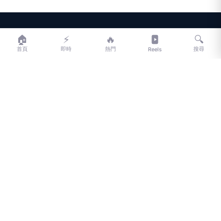
LIFE
生活網
🏠
⚡
🔥
🔍
首頁
即時
熱門
搜尋
Reels
LIFE 生活網是台灣領先的生活資訊平台，提供即時新聞、生活、健康、
財經、娛樂等多元內容。
f
L
▶
📷
新聞分類
新聞
更多內容
生活
地方新聞
健康
關於 LIFE
國際新聞
財經
合作夥伴
星座運勢
消費