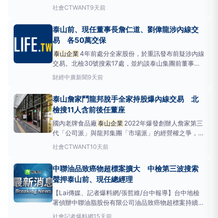
山於當年12月2日處分全家便利商店19％股權，遭證交
社會
CTWANT
9天前
所認定違反內控制度、有重大缺失，但不僅如此，台北
地檢署發現在重大訊息公布前疑似有內線交易，30日
泰山前、現任董事長詹仁道、劉偉龍涉內線交
指揮調查局台北市調處搜索17處、約談15人，其中11
易 各50萬交保
人
泰山企業
4年前處分全家股份，於重訊發布前疑涉內線
交易。北檢30號搜索17處，並約談泰山集團前董事長
詹仁道、現任董事長劉偉龍等人，訊後諭令詹仁道、劉
財經
中廣新聞
9天前
偉龍各50萬元交保。（請聽ＡＩ報導）。民國111年12
月2號，泰山發布重訊公告，董事會決議擬處分不超過
泰山詹家鬥龍邦脫手全家持股爆內線交易 北
4萬3500張全家便利商店公司股份，111年12月
檢搜11人含前後任董座
國內老牌食品廠
泰山企業
2022年爆發創辦人詹家第三
代「公司派」與龍邦集團「市場派」的經營權之爭，泰
山於當年12月2日處分全家便利商店19％股權，遭證交
社會
CTWANT
10天前
所認定違反內控制度、有重大缺失，但不僅如此，台北
地檢署發現在重大訊息公布前疑似有內線交易，今天
中聯油品致癌物超標案擴大 中檢第三波搜索
（30日）指揮調查局台北市調處搜索17處、約談15
聲押泰山前、現任總經理
人，其
【Lai傳媒、記者爆料網/張哲維/台中報導】台中地檢
署偵辦中聯油脂股份有限公司油品致癌物超標案持續擴
大追查，24日執行第三波搜索行動，兵分多路搜索
泰
社會
記者爆料網
15天前