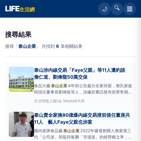
LIFE
🔍
☰
🌙
生活網
搜尋結果
搜尋「
泰山企業
」 共找到
6
筆相關結果
泰山涉內線交易「Faye父親」等11人遭約談
詹仁道、劉偉龍50萬交保
食品大廠
泰山企業
4年前公告處分全家持股，詹氏家族
與現任董事長劉偉龍等人，涉嫌於重訊發布前禁售期內
線交易自家股票。台北地檢署30日發動搜索並約談劉
生活情報
上報Up Media
9天前
偉龍、詹景超及詹仁謙等11名被告，其中也包括歌手Ｆ
aye（本名：詹雯婷）的父親詹仁謙，訊後詹仁道與劉
泰山賣全家換80億爆內線交易搜前後任董座共
偉龍各以50萬元交保並限制出境出海，其餘人請回，
11人 藝人Faye父親也涉案
全案持續
國內老牌食品廠
泰山企業
2022年爆發創辦人詹家第三
代「公司派」與龍邦集團「市場派」的經營權之爭，泰