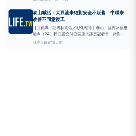
山企業
及福懋油脂相關人員住處、辦公處所，並約談
多名被告及證人到案。檢方訊後認定，
泰山企業
前任
泰山喊話：大豆油未絕對安全不販售 中聯未
總經理沈姓男子、現任總經理蔡姓男子涉嫌違反《食品
改善不同意復工
安全衛生管理
【互傳媒／記者林明佑／彰化報導】泰山、福壽及福懋
油今（24）日在證交所召開重大訊息記者會，針對大
豆油食安事件對外說明。
泰山企業
董事長劉偉龍除再
財經
互傳媒
16天前
次向消費者、主管機關及社會大眾公開致歉，也宣布兩
項重大承諾，包括在所有大豆油產品完成具公信力第三
方檢驗、確認安全無虞前，全面停止銷售相關產品；同
時捐贈新台