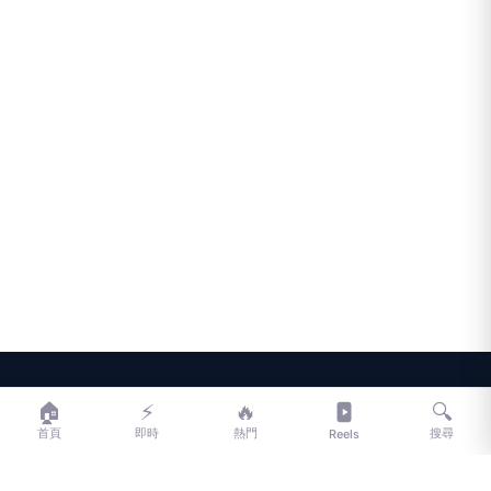
LIFE
生活網
🏠
⚡
🔥
🔍
首頁
即時
熱門
搜尋
Reels
LIFE 生活網是台灣領先的生活資訊平台，提供即時新聞、生活、健康、
財經、娛樂等多元內容。