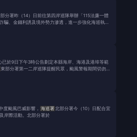
部分署昨（14）日前往第四岸巡隊舉辦「115法廉一體
詐騙、金錢利誘及境外勢力滲透，進一步強化海巡執法
心已於9日下午3時公告劃定本縣海岸、海港及港埠等範
東部分署第一二岸巡隊提醒民眾，颱風警報期間切勿前
受中度颱風巴威影響，
海巡署
北部分署今（10）日配合宜
及岸際活動。北部分署於