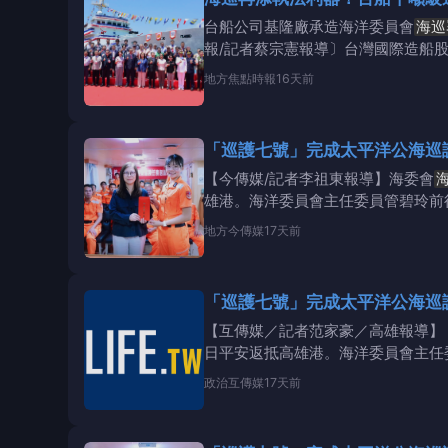
台船公司基隆廠承造海洋委員會
海巡
報/記者蔡宗憲報導〕台灣國際造船股
地方
焦點時報
16天前
「巡護七號」完成太平洋公海巡
【今傳媒/記者李祖東報導】海委會
雄港。海洋委員會主任委員管碧玲前
地方
今傳媒
17天前
「巡護七號」完成太平洋公海巡
【互傳媒／記者范家豪／高雄報導】
日平安返抵高雄港。海洋委員會主任
成11
政治
互傳媒
17天前