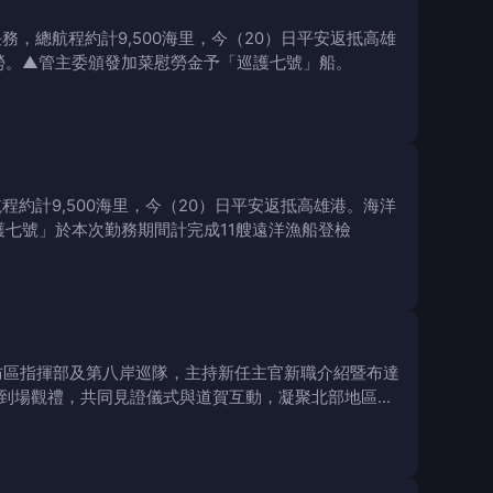
務，總航程約計9,500海里，今（20）日平安返抵高雄
勞。▲管主委頒發加菜慰勞金予「巡護七號」船。
程約計9,500海里，今（20）日平安返抵高雄港。海洋
護七號」於本次勤務期間計完成11艘遠洋漁船登檢
巡防區指揮部及第八岸巡隊，主持新任主官新職介紹暨布達
到場觀禮，共同見證儀式與道賀互動，凝聚北部地區岸