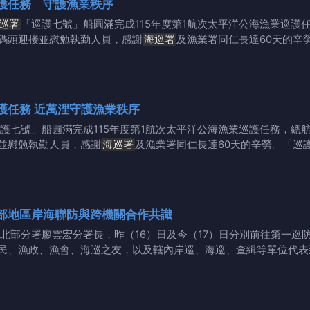
護任務 守護漁業秩序
巡署
「巡護七號」船圓滿完成115年度第1航次太平洋公海漁業巡護任
碼頭迎接並慰勉執勤人員，感謝
海巡署
及漁業署同仁長達60天的辛
「巡護七號」完成太平洋公海巡護任務 近萬浬守護漁業秩序
護七號」船圓滿完成115年度第1航次太平洋公海漁業巡護任務，總航
並慰勉執勤人員，感謝
海巡署
及漁業署同仁長達60天的辛勞。「巡
部地區岸海聯防與跨機關合作共識
北部分署廖雲宏分署長，昨（16）日及今（17）日分別前往第一
民、漁政、漁會、海巡之友，以及轄內岸巡、海巡、查緝等單位代表