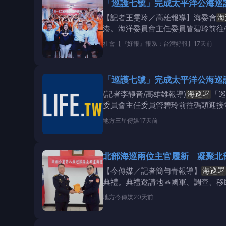
「巡護七號」完成太平洋公海巡
【記者王雯玲／高雄報導】海委會
海
港。海洋委員會主任委員管碧玲前往
社會
【『好報』報系：台灣好報】
17天前
(記者李靜音/高雄雄報導)
海巡署
「巡
委員會主任委員管碧玲前往碼頭迎接
地方
三星傳媒
17天前
北部海巡兩位主官履新 凝聚北
【今傳媒／記者簡勻青報導】
海巡署
典禮。典禮邀請地區國軍、調查、移
海聯防與跨機關
地方
今傳媒
20天前