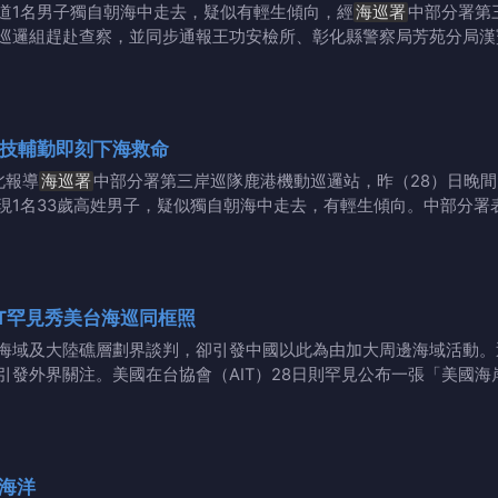
蚵道1名男子獨自朝海中走去，疑似有輕生傾向，經
海巡署
中部分署第
巡邏組趕赴查察，並同步通報王功安檢所、彰化縣警察局芳苑分局漢
科技輔勤即刻下海救命
北報導
海巡署
中部分署第三岸巡隊鹿港機動巡邏站，昨（28）日晚間
現1名33歲高姓男子，疑似獨自朝海中走去，有輕生傾向。中部分署
T罕見秀美台海巡同框照
海域及大陸礁層劃界談判，卻引發中國以此為由加大周邊海域活動。
引發外界關注。美國在台協會（AIT）28日則罕見公布一張「美國海
擁抱海洋