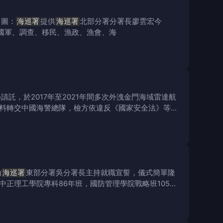
。圖：
海巡署
提供
海巡署
北部分署分署長廖雲宏今
區國軍、調查、移民、漁政、漁會、海
託，於2017年至2021年間多次外洩金門海域雷達航
料轉交中國海警總隊，檢方依違反《國家安全法》等罪
由
海巡署
東部分署吳分署長主持就職宣誓，儀式簡單隆
正理工學院專科86年班，國防管理學院戰略班105年