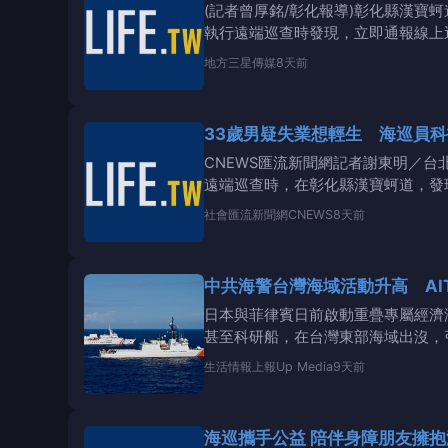
(記者曾厚銘/彰化報導)彰化縣漢寶
執行遠端巡查時發現，立即通報線上
回，挽回男子寶貴
地方
三星傳媒
8天前
33歲男疑失業想輕生 海巡員
CNEWS匯流新聞網記者謝東明／台
遠端巡查時，在彰化縣漢寶蚵道，發
檢所、彰
社會
匯流新聞網CNEWS
8天前
中共海警台灣海域活動升高 AI
日本與菲律賓日前啟動重疊專屬經濟
甚至科研船，在台灣東部海域出沒，
擾台5、
生活情報
上報Up Media
9天前
海巡攜手公益 陪伴身障朋友