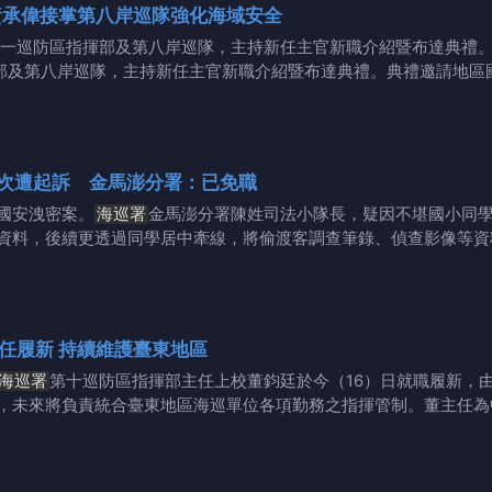
黃承偉接掌第八岸巡隊強化海域安全
第一巡防區指揮部及第八岸巡隊，主持新任主官新職介紹暨布達典禮
指揮部及第八岸巡隊，主持新任主官新職介紹暨布達典禮。典禮邀請地
5次遭起訴 金馬澎分署：已免職
國安洩密案。
海巡署
金馬澎分署陳姓司法小隊長，疑因不堪國小同學請
資料，後續更透過同學居中牽線，將偷渡客調查筆錄、偵查影像等資
第十巡防區指揮部主任就任履新 持續維護臺東地區
海巡署
第十巡防區指揮部主任上校董鈞廷於今（16）日就職履新，
，未來將負責統合臺東地區海巡單位各項勤務之指揮管制。董主任為中