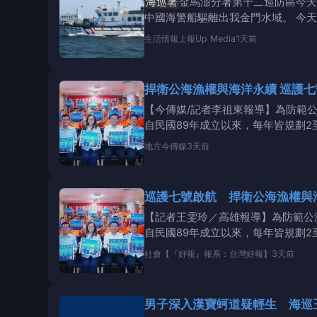
海巡署
金馬澎分署第十二巡防區今天
中國海警船驅離出我金門水域。 今天下
生活情報
上報Up Media
1天前
捍衛公海漁權與海洋永續 巡護七
【今傳媒/記者李祖東報導】為防範
自民國89年成立以來，每年皆規劃2
員
地方
今傳媒
3天前
巡護七號啟航 捍衛公海漁權與
【記者王雯玲／高雄報導】為防範公
自民國89年成立以來，每年皆規劃2
社會
【『好報』報系：台灣好報】
3天前
男子深入漢寶蚵道疑輕生 海巡