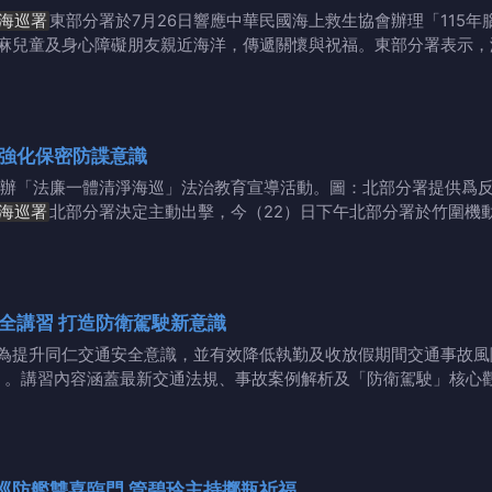
海巡署
東部分署於7月26日響應中華民國海上救生協會辦理「115
麻兒童及身心障礙朋友親近海洋，傳遞關懷與祝福。東部分署表示，
 強化保密防諜意識
辦「法廉一體清淨海巡」法治教育宣導活動。圖：北部分署提供爲
海巡署
北部分署決定主動出擊，今（22）日下午北部分署於竹圍機
第一二岸巡隊辦理行車安全講習 打造防衛駕駛新意識
為提升同仁交通安全意識，並有效降低執勤及收放假期間交通事故風
習」。講習內容涵蓋最新交通法規、事故案例解析及「防衛駕駛」核心
巡防艦雙喜臨門 管碧玲主持擲瓶祈福