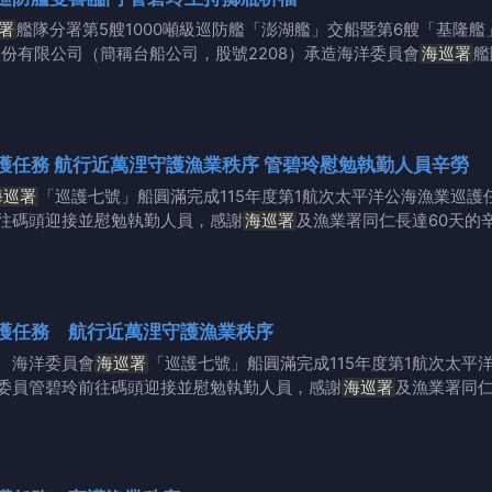
署
艦隊分署第5艘1000噸級巡防艦「澎湖艦」交船暨第6艘「基隆
份有限公司（簡稱台船公司，股號2208）承造海洋委員會
海巡署
艦
護任務 航行近萬浬守護漁業秩序 管碧玲慰勉執勤人員辛勞
海巡署
「巡護七號」船圓滿完成115年度第1航次太平洋公海漁業巡護任
往碼頭迎接並慰勉執勤人員，感謝
海巡署
及漁業署同仁長達60天的
護任務 航行近萬浬守護漁業秩序
 海洋委員會
海巡署
「巡護七號」船圓滿完成115年度第1航次太平洋
委員管碧玲前往碼頭迎接並慰勉執勤人員，感謝
海巡署
及漁業署同仁