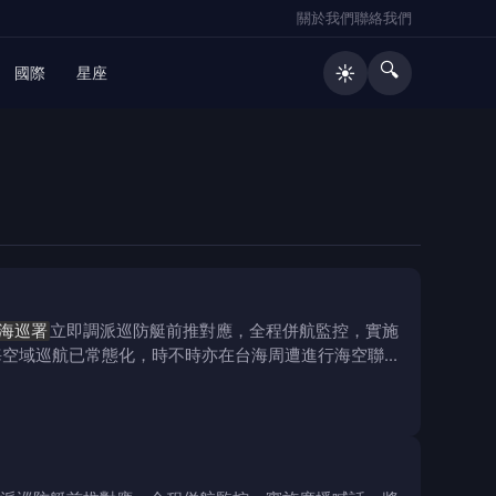
關於我們
聯絡我們
🔍
☀️
國際
星座
海巡署
立即調派巡防艇前推對應，全程併航監控，實施
海空域巡航已常態化，時不時亦在台海周遭進行海空聯合