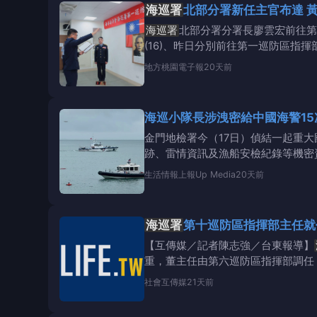
海巡署
北部分署新任主官布達 
海巡署
北部分署分署長廖雲宏前往
(16)、昨日分別前往第一巡防區
地方
桃園電子報
20天前
海巡小隊長涉洩密給中國海警1
金門地檢署今（17日）偵結一起重大
跡、雷情資訊及漁船安檢紀錄等機密
嫌，今對2
生活情報
上報Up Media
20天前
海巡署
【互傳媒／記者陳志強／台東報導】
重，董主任由第六巡防區指揮部調任
班畢業，曾任
社會
互傳媒
21天前