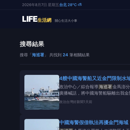
2026年8月7日 星期五
台北 28°C ⛅
LIFE
生活網
關心生活大小事
搜尋結果
搜尋「
海巡署
」 共找到
24
筆相關結果
4艘中國海警船又近金門限制水
政治中心／綜合報導
海巡署
金馬澎分
廣播喊話，將中國海警船驅離出我金
演習，中國更企圖把台
政治
台灣好新聞
1天前
中國海警假借執法再擾金門海域