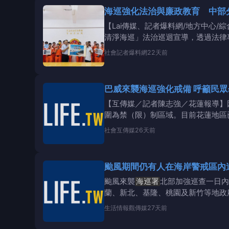
海巡強化法治與廉政教育 中部
【Lai傳媒、記者爆料網/地方中心
清淨海巡」法治巡迴宣導，透過法律
品質與國
社會
記者爆料網
22天前
巴威來襲海巡強化
【互傳媒／記者陳志強／花蓮報導】
圍為禁（限）制區域。目前花蓮地區
往海邊觀浪、戲
社會
互傳媒
26天前
颱風期間仍有人在海岸警戒區內
颱風來襲
海巡署
北部加強巡查一日內
蘭、新北、基隆、桃園及新竹等地政
生活情報
觀傳媒
27天前