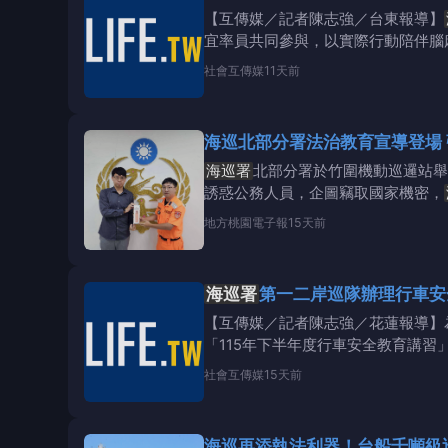
【互傳媒／記者陳志強／台東報導】
宜率員共同參與，以實際行動陪伴腦
年推動身障朋
社會
互傳媒
11天前
海巡北部分署法治教育宣導登場
海巡署
北部分署於竹圍機動巡邏站舉
誘惑公務人員，企圖竊取國家機密，
地方
桃園電子報
15天前
海巡署
【互傳媒／記者陳志強／花蓮報導】
「115年下半年度行車安全教育講
正確用路觀念，
社會
互傳媒
15天前
海巡再添執法利器！台船千噸級