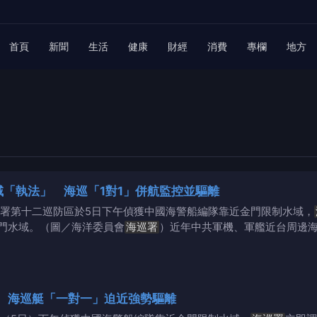
首頁
新聞
生活
健康
財經
消費
專欄
地方
域「執法」 海巡「1對1」併航監控並驅離
署第十二巡防區於5日下午偵獲中國海警船編隊靠近金門限制水域，
門水域。（圖／海洋委員會
海巡署
）近年中共軍機、軍艦近台周邊
 海巡艇「一對一」迫近強勢驅離