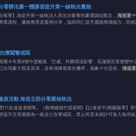
分署辦法廉一體講習提升第一線執法量能
/綜合報導】為提升第一線執法人員法治素養與廉潔誠信觀念，
海巡署
中
專業課程、廉政教育及案例分享，協助同仁提升風險辨識能力，防範
戒備 呼籲民眾勿擅闖警戒區
因應今年第9號中度颱風「巴威」外圍環流影響，花蓮縣災害應變中
已出現豪大雨及長浪，並有強陣風發生機率，海象十分惡劣。
海巡署
違規活動 海巡北部分署嚴格執法
對11名違規者開單。（觀傳媒桃竹苗新聞)【記者曾平/桃園報導】
府提升災害應變為一級並公告警戒區，禁止民眾未經許可進入海岸線