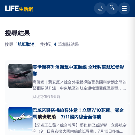
LIFE
🔍
☰
🌙
生活網
搜尋結果
搜尋「
航班取消
」 共找到
4
筆相關結果
美伊衝突升溫衝擊中東航線 全球數萬航班受影
響
商傳媒｜葉安庭／綜合外電報導隨著美國與伊朗之間的
緊張關係升溫，中東地區的航空運輸遭受嚴重衝擊，全
球數千名旅客面臨
航班取消
、改道或行程延長的困
財經
商傳媒
5天前
境。自2026年2月下旬以來，伊朗、伊拉克、以色
列、科威特、卡達、巴林、敘利亞及阿拉伯聯合大公國
巴威來襲搭機旅客注意！立榮7/10花蓮、澎金
部分地區的領空因安全局勢快速變化，頻繁實施限制或
馬
航班取消
7/11國內線全面停航
【記者王苡蘋／綜合報導】受強颱巴威影響，立榮航空
今（9）日宣布擴大國內線航班異動，7月10日多條離