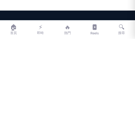
LIFE
生活網
🏠
⚡
🔥
🔍
首頁
即時
熱門
搜尋
Reels
LIFE 生活網是台灣領先的生活資訊平台，提供即時新聞、生活、健康、
財經、娛樂等多元內容。
f
L
▶
📷
新聞分類
新聞
更多內容
生活
地方新聞
健康
關於 LIFE
國際新聞
財經
合作夥伴
星座運勢
消費