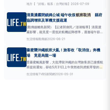
島及花東航線取消，其中新增松山往返花蓮
航班取
地方
【『好報』報系：台灣好報】
2026-07-09
消
；7月11日則因天候影響，國內線航班全日取消，提
醒旅客密切留意最新航班資訊。立榮航空表示，7月10
清晨濃霧閉鎖媽公城 端午收假
航班取消
縣府
日上午10時後，松山、台中出發往返馬
協調增班及軍機支援疏運
(觀傳媒離島新聞）【記者郭偉民／澎湖報導】清晨濃
霧影響，能見度一度低於航機起降標準，適逢端午節連
續假期收假日，澎湖機場一早湧現返臺旅客，截至上午
生活情報
觀傳媒
2026-06-21
9時共取消6班航班，影響500多名旅客；機場已於上
午8時44分恢復航機起降。澎湖縣政府持續掌握航班及
薔蜜襲沖繩航班大亂！旅客收「取消信」奔機
候補情形，並積極協調交通部民用航空局、航
場 竟是烏龍一場
受薔蜜颱風影響，大批滯留沖繩的台灣旅客原已接獲航
班提前通知，卻在5月31日上午突然收到虎航寄發的
航
班取消
信件，急忙趕往那霸機場處理改票與住宿問
生活情報
TVBS新聞網
2026-05-31
題，最終發現竟是系統異常導致的誤發訊息。虎航事後
致歉並進行系統檢修，而颱風期間那霸機場3天內已取
消超過290架次航班，台灣多家航空公司也宣布取消6
月1日