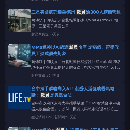
的保障措施。根據外媒報導，約百名員工日前聚集於美
國加州山景城（MountainView）總部外，向執行長皮
三星美國總部遷至德州
裁員
逾800人精簡營運
蔡（SundarPichai）及管理階
商傳媒｜何映辰／台北報導根據《Whalesbook》報
導，三星電子美國公司
（SamsungElectronicsAmerica）正進行大規模營
財經
商傳媒
16天前
運重組，將美國總部從紐澤西州遷往德州，並在此過程
中裁撤了逾800名員工。此次人員精簡主要集中在紐澤
Meta遭控以AI篩選
裁員
名單 請病假、育嬰假
西州，共有739名員工被解僱，另有約1
員工疑成優先對象
商傳媒｜何映辰／台北報導社群媒體巨擘Meta遭26名
現任及前任員工提起集體訴訟，指控公司在今年5月裁
減約8,000個職位時，過度依賴人工智慧（AI）工具與
財經
商傳媒
21天前
員工監測數據，導致請病假、育嬰假或因身心障礙調整
工作量的員工，更容易被列入
裁員
名單。根據
台中攜手群聯導入AI！創辦人潘健成霸氣喊
《BusinessInsider》報
話：
裁員
是愚蠢做法
台中市政府與東海大學攜手舉辦「2026智慧台中AI機
器人數位論壇」，以AI、機器人與城市治理為核心主
題，邀請產官學代表分享AI落地應用經驗，群聯電子創
生活情報
TVBS新聞網
20天前
辦人潘健成更以實務視角，闡述如何運用AI技術驅動產
業升級，同時強調導入AI不會
裁員
，反而能擴編創造