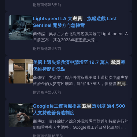
華汽車製造商BMW計畫於全球裁減約8,000個工作職
財經
商傳媒
6天前
位，約占全球員工總數5%，藉此推動組織重整、降低
營運成本，並提升面對電動車市場競爭的應變能力。報
Lightspeed LA 大
裁員
，旗艦遊戲 Last
導指出，此次調整將以自願離職方式進行，預計
Sentinel 開發方向急轉彎
商傳媒｜吳承岳／台北報導遊戲開發商LightspeedLA
日前宣布，其在2023年度遊戲大獎
（TheGameAwards2023）公布的科幻動作遊戲
財經
商傳媒
6天前
LastSentinel，將全面調整創意與製作方向。這項決
策是在公司內部進行廣泛審查與遊戲測試後做出，開發
美國上週失業救濟申請增至 19.7 萬人
裁員
率
團隊表示此舉是為了「
仍維持歷史低點
商傳媒｜方承業／綜合外電報導美國上週初次申請失業
救濟金的人數有所增加，達到19.7萬人，但整體
裁員
人數仍處於近年來的歷史低點，顯示美國勞動市場儘管
財經
商傳媒
6天前
面臨經濟放緩的壓力，依然保持相對健康。根據
《DailyFreeman》報導，初次申請失業救濟金的人數
Google員工連署籲提高
裁員
透明度 逾4,500
通常被視為
裁員
狀況的代表，也是評估美國就
人支持改善資遣制度
商傳媒｜責任編輯／綜合外電報導面對近年持續進行的
組織重整與人力調整，Google員工近日發起請願行
動，呼籲公司在
裁員
政策上提供更高透明度及更完善
財經
商傳媒
16天前