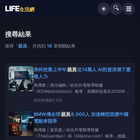
LIFE
🔍
☰
☀️
生活網
搜尋結果
搜尋「
裁員
」 共找到
18
筆相關結果
美科技業上半年
裁員
近14萬人 AI投資浪潮下重
整人力
商傳媒｜責任編輯／綜合外電報導根據
《RSWebSolutions》報導，美國科技業在2026年上
半年已裁撤近14萬個職位，此數字佔同期全美總
裁員
財經
商傳媒
2天前
人數逾三分之一。這波
裁員
潮發生之際，科技巨頭正
大舉投入資金建置人工智慧（AI）基礎設施。亞馬遜、
BMW傳全球
裁員
8,000人 加速轉型因應中國
甲骨文、Meta及微軟等指標
電動車競爭
商傳媒｜葉安庭／綜合外電報導根據
《TheGuardian》與《Oilprice.com》報導，德國豪