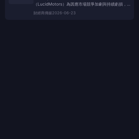
（LucidMotors）為因應市場競爭加劇與持續虧損，
週一宣布將裁減約18%的美國員工，並伴隨著高層人事
財經
商傳媒
2026-06-23
異動。據《LapaasVoice》報導，此次
裁員
將影響約
1,500個職位，是該公司今年以來的第二波
裁員
，此前
在2026年2月已削減了12%