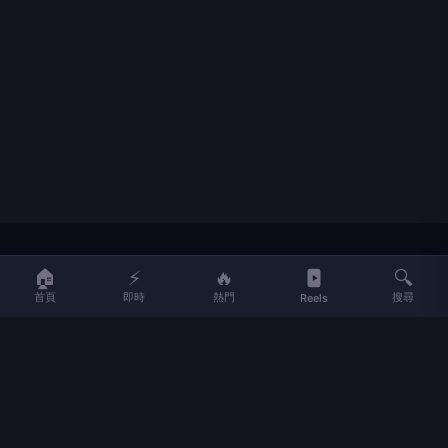
LIFE
生活網
🏠
⚡
🔥
🔍
首頁
即時
熱門
搜尋
Reels
LIFE 生活網是台灣領先的生活資訊平台，提供即時新聞、生活、健康、
財經、娛樂等多元內容。
f
L
▶
📷
新聞分類