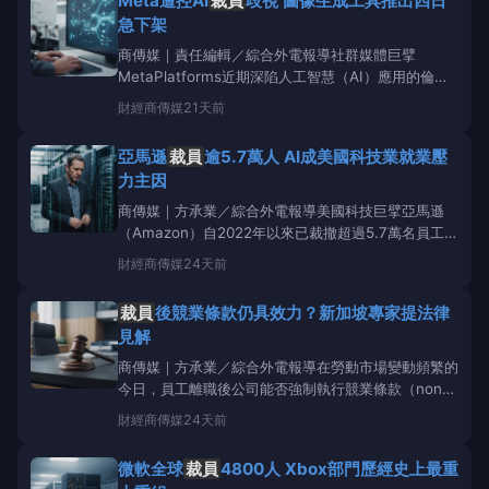
Meta遭控AI
裁員
歧視 圖像生成工具推出四日
更多可能性。隨著AI浪潮持續席捲全球
急下架
商傳媒｜責任編輯／綜合外電報導社群媒體巨擘
MetaPlatforms近期深陷人工智慧（AI）應用的倫理
與法律爭議。該公司不僅面臨前員工提告，指控其
裁
財經
商傳媒
21天前
員
過程使用AI輔助評估工具涉嫌歧視，更在推出僅四
天後，緊急下架一項具爭議的AI圖像生成功能。根據
亞馬遜
裁員
逾5.7萬人 AI成美國科技業就業壓
《YahooFinance》報導，
力主因
商傳媒｜方承業／綜合外電報導美國科技巨擘亞馬遜
（Amazon）自2022年以來已裁撤超過5.7萬名員工，
相當於其企業員工總數的16%，使其成為大型科技公司
財經
商傳媒
24天前
中
裁員
幅度最積極的業者之一。此舉加劇了美國科技
業的就業市場壓力，今年5月，美國科技業共裁減約14
裁員
後競業條款仍具效力？新加坡專家提法律
萬個職位，創下自202
見解
商傳媒｜方承業／綜合外電報導在勞動市場變動頻繁的
今日，員工離職後公司能否強制執行競業條款（non-
competeclause），意指員工離職後在一定期間內不
財經
商傳媒
24天前
能到競爭對手公司任職或從事與原公司業務有競爭關係
的工作，成為許多勞工關心的議題。新加坡近日就有專
微軟全球
裁員
4800人 Xbox部門歷經史上最重
家針對公司
裁員
後，此類條款的法律效力提