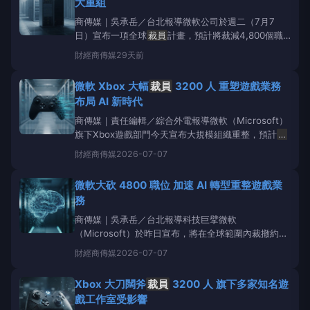
大重組
商傳媒｜吳承岳／台北報導微軟公司於週二（7月7
日）宣布一項全球
裁員
計畫，預計將裁減4,800個職
位，約佔其全球員工總數的2.1%。此次重組主要影響
財經
商傳媒
29天前
銷售、顧問服務以及遊戲部門Xbox，其中Xbox將歷經
其歷史上最重大的組織調整。Xbox部門在此次重組中
微軟 Xbox 大幅
裁員
3200 人 重塑遊戲業務
將裁減高達3,200個職位，佔其
布局 AI 新時代
商傳媒｜責任編輯／綜合外電報導微軟（Microsoft）
旗下Xbox遊戲部門今天宣布大規模組織重整，預計
裁
員
3,200人，並將部分遊戲工作室剝離，以因應其執行
財經
商傳媒
2026-07-07
長AshaSharma所稱「不健康的」利潤狀況與人工智
慧（AI）帶來的產業變革。根據《SeasonedGam
微軟大砍 4800 職位 加速 AI 轉型重整遊戲業
務
商傳媒｜吳承岳／台北報導科技巨擘微軟
（Microsoft）於昨日宣布，將在全球範圍內裁撤約
4,800個職位，佔其全球員工總數約2%。這項大規模
財經
商傳媒
2026-07-07
重組旨在降低營運成本，並加速其在人工智慧（AI）領
域數十億美元的投資。此次
裁員
對微軟旗下的Xbox遊
Xbox 大刀闊斧
裁員
3200 人 旗下多家知名遊
戲業務影響尤為劇烈，預計將有
戲工作室受影響