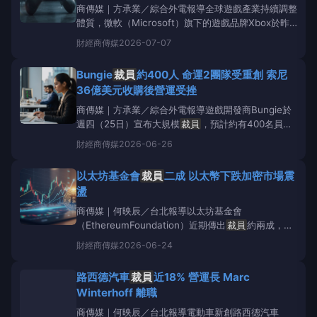
商傳媒｜方承業／綜合外電報導全球遊戲產業持續調整
體質，微軟（Microsoft）旗下的遊戲品牌Xbox於昨
日（7月6日）宣布大規模
裁員
，影響約3,200名員
財經
商傳媒
2026-07-07
工，佔組織總人數約20%。此次重組行動不僅導致多
個知名遊戲工作室員工流失，更牽涉到五家工作室的出
Bungie
裁員
約400人 命運2團隊受重創 索尼
售或轉型。根據《Ga
36億美元收購後營運受挫
商傳媒｜方承業／綜合外電報導遊戲開發商Bungie於
週四（25日）宣布大規模
裁員
，預計約有400名員工
受到影響，
裁員
範圍主要集中在旗下遊戲《命運2》
財經
商傳媒
2026-06-26
（Destiny2）開發團隊的大部分成員，以及部分
Marathon團隊。此舉是母公司索尼互動娛樂
以太坊基金會
裁員
二成 以太幣下跌加密市場震
（SonyInteractive
盪
商傳媒｜何映辰／台北報導以太坊基金會
（EthereumFoundation）近期傳出
裁員
約兩成，共
計54名員工，並進行內部重組。此消息一出，以太坊
財經
商傳媒
2026-06-24
原生代幣以太幣（ETH）價格在過去24小時內下跌逾
5%，盤中交易約在1,660美元，凸顯加密貨幣市場的脆
路西德汽車
裁員
近18% 營運長 Marc
弱性。根據報導，
Winterhoff 離職
商傳媒｜何映辰／台北報導電動車新創路西德汽車