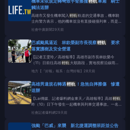
機車未依規定轉彎致手臂擦撞
輕軌
車廂 騎士
對都市景觀樹木的影響降到最低。林副市長表示，大順
觸法送辦
路段著名的
高雄市又發生機車闖入
輕軌
軌道的交通事故，機車騎
士向警方表示，他的機車並沒有直接碰撞列車，而是他
自己因為緊急煞車導致滑倒，右手擦撞到
輕軌
列車的
社會
中廣新聞
29天前
車廂，造成右手臂擦傷；
輕軌
列車上的乘客則沒有人
受傷。這起事故發生在今天（10日）下午3點15分左
巴威颱風逼近 林欽榮副市長視察
輕軌
要求
右，地點在前鎮區中山三路與凱旋路口。前鎮警分局調
落實護樹及安全營運
查，45歲的
【記者王雯玲／高雄報導】高雄市副市長林欽榮今
（11）日前往高雄
輕軌
大順路段，實地視察沿線雨豆
樹防颱加固及防汛整備情形，慰勉捷運工程局及高雄捷
地方
【『好報』報系：台灣好報】
28天前
運公司第一線防災人員，並要求以最高標準落實各項防
颱措施，確保颱風期間
輕軌
系統營運安全，並將風災
高雄男違規右轉遇
輕軌
！急煞自摔擦傷 慘遭
對都市景觀樹木的影響降到最低。林副
送辦
【Lai傳媒、記者爆料網金東天／高雄報導】高雄
輕軌
昨（10）日下午發生一起機車與列車交通事故。一名
45歲顏姓男子騎機車行經前鎮區中山三路、凱旋四路
社會
記者爆料網
29天前
口時，未依號誌指示提前右轉，導致行經中的
輕軌
列
車緊急應變，騎士因急煞自摔，右手擦撞列車車廂受
強颱「巴威」來襲 新北捷運調整班距並公告
傷。警方調查後，除依交通違規開罰外，也因影響
輕