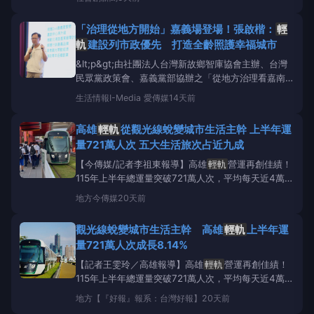
的畫面，有網友見狀將畫面拍下Po上網路，誇張狀況
引發網友討論。轄區警方表示，雖未接獲民眾報案，但
「治理從地方開始」嘉義場登場！張啟楷：
輕
經檢視影像後，確認騎士未依規定兩段式左轉，且停留
軌
建設列市政優先 打造全齡照護幸福城市
於
輕軌
共
&lt;p&gt;由社團法人台灣新故鄉智庫協會主辦、台灣
民眾黨政策會、嘉義黨部協辦之「從地方治理看嘉南未
來區域發展-南區嘉義場」論壇昨（24日）在嘉義市登
生活情報
I-Media 愛傳媒
14天前
場。民眾黨嘉義市長參選人張啓楷指出，他將爭取
輕
軌
建設，打造嘉義市為全齡照護幸福城市；民眾黨創
高雄
輕軌
從觀光線蛻變城市生活主幹 上半年運
黨主席柯文哲則表示，國家治理就該從地方開始。&lt;
量721萬人次 五大生活旅次占近九成
【今傳媒/記者李祖東報導】高雄
輕軌
營運再創佳績！
115年上半年總運量突破721萬人次，平均每天近4萬人
次搭乘、每月超過120萬人次，成長8.14%，創下歷年
地方
今傳媒
20天前
同期新高，從『搭
輕軌
去觀光』，到『每天搭
輕軌
過
生活』，高雄
輕軌
已完成城市公共運輸角色的轉型。
觀光線蛻變城市生活主幹 高雄
輕軌
上半年運
捷運工程局表示，透過票證大數據分析，今年上半年
量721萬人次成長8.14%
【記者王雯玲／高雄報導】高雄
輕軌
營運再創佳績！
115年上半年總運量突破721萬人次，平均每天近4萬人
次搭乘、每月超過120萬人次，成長8.14%，創下歷年
地方
【『好報』報系：台灣好報】
20天前
同期新高，從『搭
輕軌
去觀光』，到『每天搭
輕軌
過