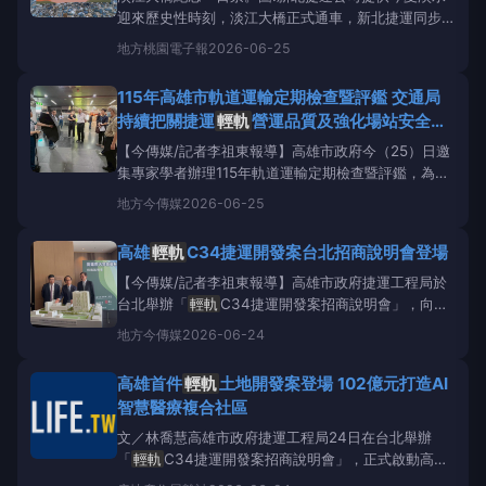
迎來歷史性時刻，淡江大橋正式通車，新北捷運同步推
出「淡江大橋通車紀念款
輕軌
一日票」，邀請民眾搭
地方
桃園電子報
2026-06-25
乘淡海
輕軌
走訪淡水，近距離欣賞全台最新跨海地
標。搭配漁人碼頭夏季煙火、河海音樂季等精彩活動，
115年高雄市軌道運輸定期檢查暨評鑑 交通局
一張一日票即可串
持續把關捷運
輕軌
營運品質及強化場站安全韌
性
【今傳媒/記者李祖東報導】高雄市政府今（25）日邀
集專家學者辦理115年軌道運輸定期檢查暨評鑑，為高
雄捷運與
輕軌
營運安全及服務品質把關。召集人交通
地方
今傳媒
2026-06-25
局副局長劉建邦表示，隨著環狀
輕軌
成圓效益逐步增
加，高雄軌道運輸已串聯通勤、通學、觀光、就醫與日
高雄
輕軌
C34捷運開發案台北招商說明會登場
常生活需求，市府將持續強化場站安全韌性及緊急應變
能力，使軌
【今傳媒/記者李祖東報導】高雄市政府捷運工程局於
台北舉辦「
輕軌
C34捷運開發案招商說明會」，向開
發商及投資者介紹
輕軌
C34聯開案，全案總投資金額
地方
今傳媒
2026-06-24
102億元，已於115年6月1日公告招商，預計115年10月
30日截止投標，歡迎投資人踴躍參與。高雄市林欽榮
高雄首件
輕軌
土地開發案登場 102億元打造AI
副市長致詞時表示，C34捷運開發案原本是國
智慧醫療複合社區
文／林喬慧高雄市政府捷運工程局24日在台北舉辦
「
輕軌
C34捷運開發案招商說明會」，正式啟動高雄
首件
輕軌
土地開發案招商作業，全案總投資金額達102