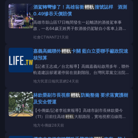
生活』，高雄
輕軌
已完成城市公共運輸角色的轉型。
酒駕轉彎慘了！高雄翁衝
輕軌
撞號誌桿 酒測
捷運工程局表示，透過票
0.49慘吞天價賠償
高雄市鼓山區17日晚間發生一起離譜的酒後駕車事
故，一名64歲王姓男子飲酒後仍駕駛自小客車上路，
行經博愛二路準備左轉大順一路時，疑因酒精影響判斷
社會
CTWANT
21天前
能力，加上當時天候不佳、下著大雨，車輛突然失控偏
離車道，直接衝進高雄
輕軌
軌道區，猛烈撞擊軌道旁
嘉義高鐵聯外
輕軌
卡關 藍白立委聯手籲政院速
石墩及遵行標誌桿，造成車頭嚴重毀損、保險桿脫落，
核預算
整輛車更一度「騎
【記者王志成／台北報導】高鐵嘉義站啟用多年，聯外
軌道建設卻遲遲停留在規劃階段。台灣民眾黨立法院黨
團與國民黨立院黨團多位立委，(十五)日聯手召開記者
地方
民眾日報民眾網
24天前
會，直指行政院長卓榮泰曾承諾興建高鐵嘉義站聯外
輕軌
、經費三百七十二億元由「中央全額負擔」，如
林欽榮副市長視察
輕軌
防颱整備 要求落實護樹
今卻毫無進展。在野陣營強烈呼籲中央立即核定嘉義
及安全營運
輕軌
【今傳媒/記者李祖東報導】高雄市副市長林欽榮今
（11）日前往高雄
輕軌
大順路段，實地視察沿線雨豆
樹防颱加固及防汛整備情形，慰勉捷運工程局及高雄捷
地方
今傳媒
28天前
運公司第一線防災人員，並要求以最高標準落實各項防
颱措施，確保颱風期間
輕軌
系統營運安全，並將風災