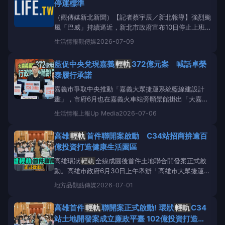
停運標準
軌
正常運行，依
（觀傳媒新北新聞）【記者蔡宇辰／新北報導】強烈颱
風「巴威」持續逼近，新北市政府宣布10日停止上班
上課。為因應颱風帶來之強風豪雨威脅並配合市府防災
生活情報
觀傳媒
2026-07-09
機制，新北捷運公司表示，針對轄下營運中之淡海
輕
軌
、安坑
輕軌
、環狀線及三鶯線，已全面完成防颱應
藍促中央兌現嘉義
輕軌
372億元案 喊話卓榮
變準備，包括各車站、機房及機廠等設施之抽水機、發
泰履行承諾
嘉義市爭取中央推動「嘉義大眾捷運系統藍線建設計
畫」，市府6月也在嘉義火車站旁願景館掛出「大嘉義
起來搞軌」看板，呼籲中央正視大嘉義地區的交通需
生活情報
上報Up Media
2026-07-06
求。立法院國民黨團今（6日）召開記者會，要求行政
院立即履行行政院長卓榮泰對嘉義民眾承諾的372億
高雄
輕軌
首件聯開案啟動 C34站招商拚逾百
元
輕軌
建設經費，並批評卓榮泰不能只在台上喊口
億投資打造健康生活園區
號、做出承諾，到了台
高雄環狀
輕軌
全線成圓後首件土地聯合開發案正式啟
動。高雄市政府6月30日上午舉辦「高雄市大眾捷運系
統環狀
輕軌
C34站土地開發案」廉政平臺成立大會暨
地方
品觀點傳媒
2026-07-01
招商說明會，由副市長林欽榮代表市府，偕同法務部廉
政署、高雄地方檢察署、橋頭地方檢察署及台灣透明組
高雄首件
輕軌
聯開案正式啟動! 環狀
輕軌
C34
織協會共同宣示成立廉政平臺，象徵高雄
輕軌
首宗聯
站土地開發案成立廉政平臺 102億投資打造健
開案正式