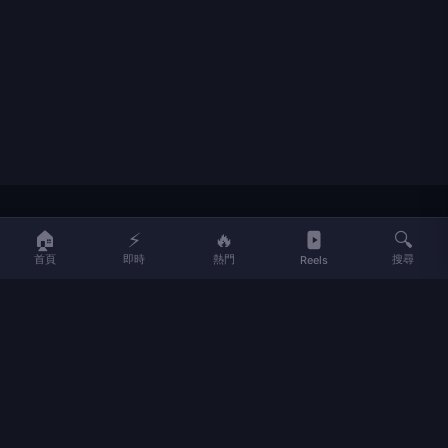
LIFE
生活網
🏠
⚡
🔥
🔍
首頁
即時
熱門
搜尋
Reels
LIFE 生活網是台灣領先的生活資訊平台，提供即時新聞、生活、健康、
財經、娛樂等多元內容。
f
L
▶
📷
新聞分類