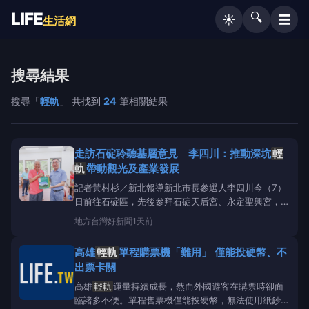
LIFE
🔍
☰
☀️
生活網
搜尋結果
搜尋「
輕軌
」 共找到
24
筆相關結果
走訪石碇聆聽基層意見 李四川：推動深坑
輕
軌
帶動觀光及產業發展
記者黃村杉／新北報導新北市長參選人李四川今（7）
日前往石碇區，先後參拜石碇天后宮、永定聖興宮，受
到廟方及鄉親熱烈歡迎；天后宮主委顏進毅特別致贈象
地方
台灣好新聞
1天前
徵「包中」寓意的包種茶，並祝福李四川高票當選。李
四川表示，石碇擁有豐富的自然景觀與農特產，當選後
高雄
輕軌
單程購票機「難用」 僅能投硬幣、不
將全力推動深坑
輕軌
，並研議延伸至石碇，提升交通
出票卡關
便利性，帶動觀
高雄
輕軌
運量持續成長，然而外國遊客在購票時卻面
臨諸多不便。單程售票機僅能投硬幣，無法使用紙鈔或