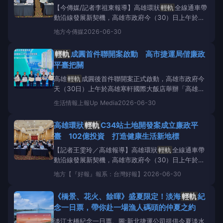
康生活新地標
【今傳媒/記者李祖東報導】高雄環狀
輕軌
全線通車帶
動沿線發展新契機，高雄市政府今（30）日上午於高
雄寒軒國際大飯店舉辦「高雄市大眾捷運系統環狀
輕
地方
今傳媒
2026-06-30
軌
C34站土地開發案」廉政平臺成立大會暨招商說明
會，由副市長林欽榮代表市府，偕同法務部廉政署、高
輕軌
成圓首件聯開案啟動 高市捷運局偕廉政
雄地方檢察署、橋頭地方檢察署及台灣透明組織協會共
平臺把關
同宣誓成立
高雄
輕軌
成圓後首件聯開案正式啟動，高雄市政府今
天（30日）上午於高雄寒軒國際大飯店舉辦「高雄環
狀
輕軌
C34五權國小站土地開發案」廉政平臺成立大
生活情報
上報Up Media
2026-06-30
會暨招商說明會，由副市長林欽榮與法務部廉政署、高
雄地檢署、橋頭地檢署及台灣透明組織協會共同宣示成
高雄環狀
輕軌
C34站土地開發案成立廉政平
立廉政平臺，宣告全台首條環狀
輕軌
系統正式邁入軌
臺 102億投資 打造健康生活新地標
道經濟開發新階段
【記者王雯玲／高雄報導】高雄環狀
輕軌
全線通車帶
動沿線發展新契機，高雄市政府今（30）日上午於高
雄寒軒國際大飯店舉辦「高雄市大眾捷運系統環狀
輕
地方
【『好報』報系：台灣好報】
2026-06-30
軌
C34站土地開發案」廉政平臺成立大會暨招商說明
會，由副市長林欽榮代表市府，偕同法務部廉政署、高
《橋景、花火、餘暉》盛夏限定！淡海
輕軌
紀
雄地方檢察署、橋頭地方檢察署及台灣透明組織協會共
念一日票，帶你赴一場漁人碼頭的仲夏之約
淡江大橋紀念一日票。圖:新北捷運公司提供今夏淡水