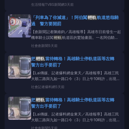
信用卡支付，加上介面缺乏多語系設計，讓不懂中文的
生活情報
TVBS新聞網
3天前
旅客操作困難。高雄市議員張博洋帶著韓國朋友實際體
驗，甚至遇到投幣後機器不出票的窘境，場面相當尷
「列車為了你減速」！阿伯闖
輕軌
軌道悠哉騎
尬。高雄
輕軌
購票機「只吃硬幣」！無法使用紙鈔或
過 警方要開罰
信
【創新聞記者陳維鈞／高雄報導】高雄市日前發生一起
機車騎士誤闖
輕軌
軌道區的驚險畫面。一名阿伯騎乘
機車行經大順二路與九如一路口時，疑似未依規定採兩
社會
創新聞
5天前
段式左轉，竟直接騎進
輕軌
軌道區的黃色鋪面，並在
軌道旁臨時停等準備左轉。當時
輕軌
列車正迎面駛
把
輕軌
當待轉格！高雄騎士停軌道區等左轉
來，所幸列車減速通過，未釀成碰撞事故。畫面曝光
警方出手要罰了
後，引發網友熱議，轄
【Lai傳媒、記者爆料網金東天／高雄報導】高雄三民
大順二路與九如一路口今（3）日上午10時許，出現一
輛普通重型機車停留在
輕軌
共用路口鐵軌區等待左轉
社會
記者爆料網
5天前
的畫面，有網友見狀將畫面拍下Po上網路，誇張狀況
引發網友討論。轄區警方表示，雖未接獲民眾報案，但
把
輕軌
當待轉格！高雄騎士停軌道區等左轉
經檢視影像後，確認騎士未依規定兩段式左轉，且停留
警方出手要罰了
於
輕軌
共
【Lai傳媒、記者爆料網金東天／高雄報導】高雄三民
大順二路與九如一路口今（3）日上午10時許，出現一
輛普通重型機車停留在
輕軌
共用路口鐵軌區等待左轉
社會
創新聞
5天前