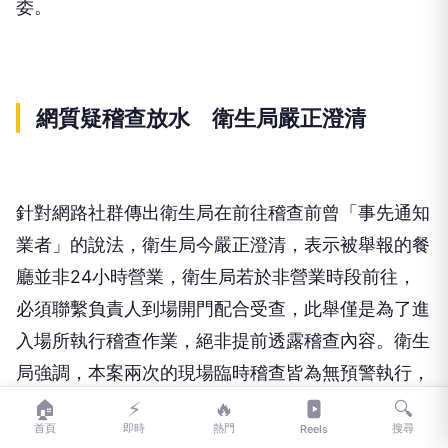
委。
網質疑稽查放水 衛生局嚴正澄清
針對網路社群傳出衛生局在前往稽查前曾「事先通知
業者」的說法，衛生局今嚴正澄清，表示被舉報的餐
廳並非24小時營業，衛生局若於非營業時段前往，
必須聯繫負責人到場開門配合受查，此舉僅是為了進
入場所執行稽查作業，絕非提前透露稽查內容。衛生
局強調，本案兩次的現場臨時稽查皆為無預警執行，
完全沒有預先通知業者預備或規避檢驗的情事發生。
🏠
⚡
🔥
🔍
首頁
即時
熱門
搜尋
Reels