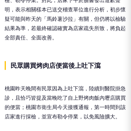
檢、勒令停業。對此，店家下午於臉書發出道歉聲
明，表示相關樣本已送交稽查單位進行分析，初步懷
疑可能與昨天的「馬鈴薯沙拉」有關，但仍將以檢驗
結果為準，若最終確認確實為店家疏失所致，將負起
全部責任、全面改善。
民眾購買烤肉店便當後上吐下瀉
桃園昨天晚間有民眾因為上吐下瀉，陸續到醫院掛急
診，且恰巧皆提及當晚吃了自上野烤肉飯內壢店購買
的便當；桃園市衛生局今天接獲通報，第一時間到該
店家進行採檢，並宣布勒令停業，以免風險擴大。