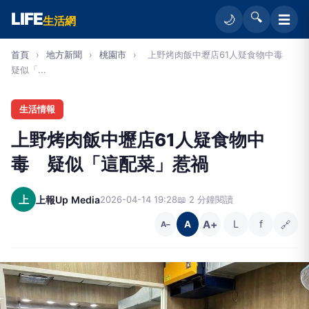
LIFE
🔍
☰
🌙
生活網
首頁
›
地方新聞
›
桃園市
›
上野烤肉飯中壢店61人疑食物中毒
疑似「...
生活情報
上野烤肉飯中壢店61人疑食物中
毒 疑似「這配菜」惹禍
上
上報Up Media
2026-04-14 19:28
📖 2 分鐘閱讀
A+
L
f
🔗
A
A−