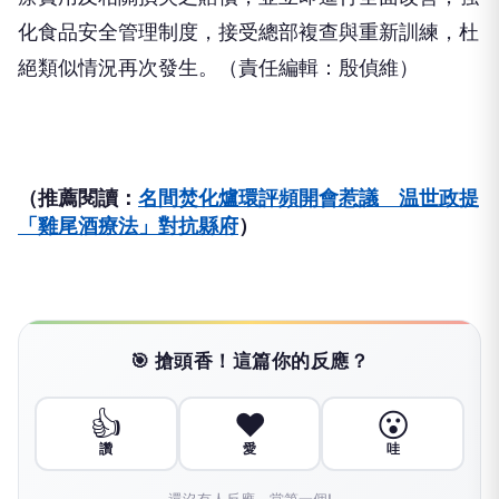
化食品安全管理制度，接受總部複查與重新訓練，杜
絕類似情況再次發生。（責任編輯：殷偵維）
（推薦閱讀：
名間焚化爐環評頻開會惹議 温世政提
「雞尾酒療法」對抗縣府
）
🎯 搶頭香！這篇你的反應？
👍
❤️
😮
讚
愛
哇