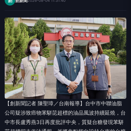
創
創新聞
2026-08-04 11:31:40
【創新聞記者 陳聖璋／台南報導】台中市中聯油脂
公司疑涉致癌物苯駢芘超標的油品風波持續延燒，台
中市長盧秀燕3日再度批評中央，質疑台糖發現苯駢