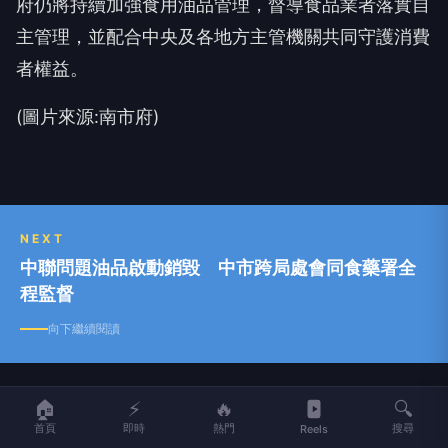
府仍將持續加強食用油品管理，督導食品業者落實自
主管理，並配合中央及各地方主管機關共同守護消費
者權益。
(圖片來源:南市府)
NEXT
中聯問題油品啟動銷毀 中市跨局處會同食藥署全
程監督
向下繼續閱讀
中聯問題油品啟動銷毀 中市跨局處
🏠
⚡
🔥
🔍
會同食藥署全程監督
首頁
即時
熱門
搜尋
Reels