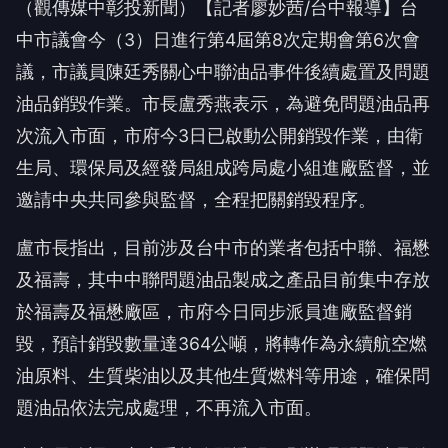
（觀傳媒中彰投新聞）【記者廖妙茜/台中報導】台
中市議會今（3）日進行第4屆第8次定期會第6次會
議，市議員陳廷秀關心中聯油品事件後續處置及問題
油品銷毀作業。市長盧秀燕表示，為避免問題油品再
次流入市面，市府今3日已啟動公開銷毀作業，由衛
生局、環保局及經發局組成跨局處小組進廠監督，並
邀請中央共同參與監督，全程把關銷毀程序。
盧市長指出，目前涉及台中市的業者包括中聯、福懋
及福壽，其中中聯問題油品製成之產品目前集中存放
於福壽及福懋廠區，市府今日同步派員進廠監督銷
毀，預計銷毀數量達364公噸，將轉作為永續航空燃
油原料、生質柴油以及其他生質燃料等用途，確保問
題油品依法完成處理，不再流入市面。