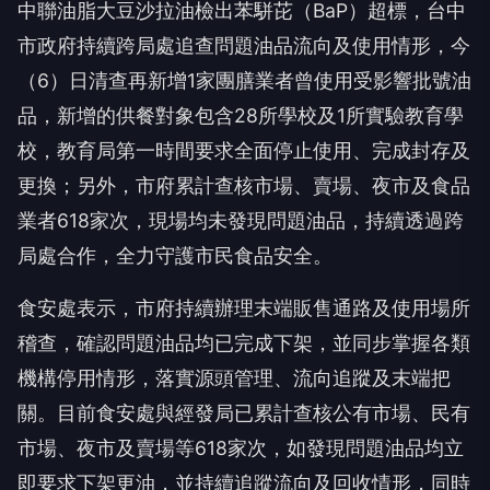
中聯油脂大豆沙拉油檢出苯駢芘（BaP）超標，台中
市政府持續跨局處追查問題油品流向及使用情形，今
（6）日清查再新增1家團膳業者曾使用受影響批號油
品，新增的供餐對象包含28所學校及1所實驗教育學
校，教育局第一時間要求全面停止使用、完成封存及
更換；另外，市府累計查核市場、賣場、夜市及食品
業者618家次，現場均未發現問題油品，持續透過跨
局處合作，全力守護市民食品安全。
食安處表示，市府持續辦理末端販售通路及使用場所
稽查，確認問題油品均已完成下架，並同步掌握各類
機構停用情形，落實源頭管理、流向追蹤及末端把
關。目前食安處與經發局已累計查核公有市場、民有
市場、夜市及賣場等618家次，如發現問題油品均立
即要求下架更油，並持續追蹤流向及回收情形，同時