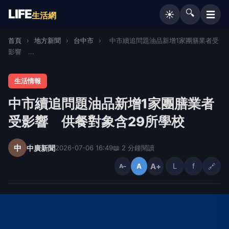
LIFE
🔍
☰
☀️
生活網
首頁
›
地方新聞
›
台中市
›
中市續追問題油品新增1家團膳業者受
影響 ...
生活情報
中市續追問題油品新增1家團膳業者
受影響 供餐對象含29所學校
中
中廣新聞
2026-07-06 16:49
📖 2 分鐘閱讀
A+
L
f
🔗
A
A−