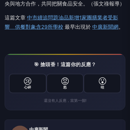
央與地方合作，共同把關食品安全。（張文祿報導）
這篇文章
中市續追問題油品新增1家團膳業者受影
響 供餐對象含29所學校
最早出現於
中廣新聞網
。
🎯 搶頭香！這篇你的反應？
😢
😡
😮
心碎
怒
哇
還沒有人反應，當第一個!
中廣新聞