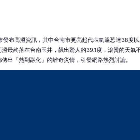
市發布高溫資訊，其中台南市更亮起代表氣溫恐達38度以
溫最終落在台南玉井，飆出驚人的39.1度，滾燙的天氣
都傳出「熱到融化」的離奇災情，引發網路熱烈討論。