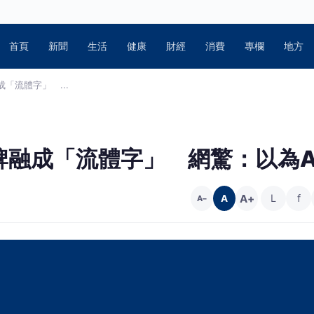
首頁
新聞
生活
健康
財經
消費
專欄
地方
「流體字」 ...
融成「流體字」 網驚：以為A
A+
L
f
A
A−