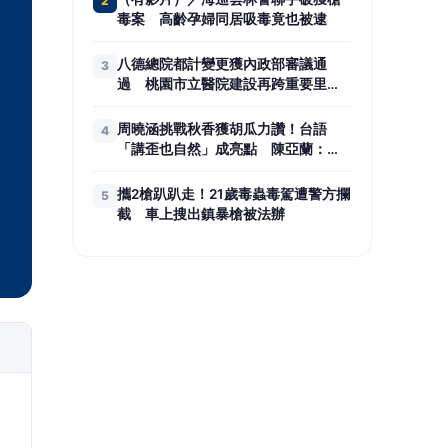
2
毒案 高齡孕婦同居吸毒竟也被逮
八德總院都計變更獲內政部審議通
3
過 桃園市立醫院建設再跨重要里程
碑
周曉涵挑戰秋香獲胡瓜力讚！台語
4
「講歪也自然」成亮點 陳亞蘭：她
不笑場的
攜2槍趴趴走！21歲毒蟲毒駕遭警方攔
5
截 車上搜出鎮暴槍被法辦