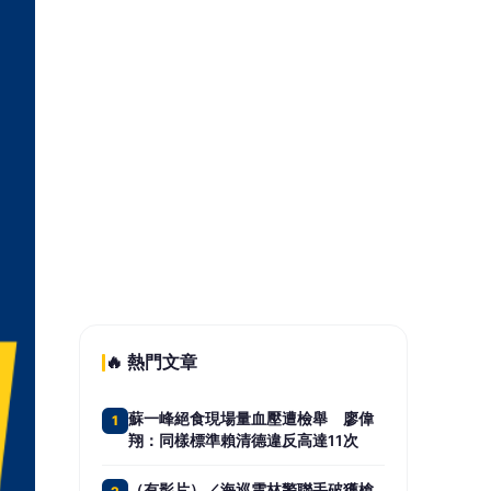
🔥 熱門文章
蘇一峰絕食現場量血壓遭檢舉 廖偉
1
翔：同樣標準賴清德違反高達11次
（有影片）／海巡雲林警聯手破獲槍