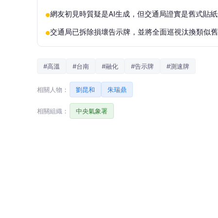
網友初見時質疑是AI生成，但交通局證實是舊式貼
●
交通局已拆除損壞告示牌，並將全面巡視汰換類似舊
●
#高溫
#台南
#融化
#告示牌
#測速牌
相關人物：
劉昆和
朱瑞鼎
相關組織：
中央氣象署