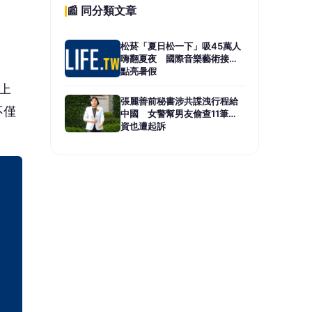
📰 同分類文章
松菸「夏日松一下」吸45萬人
嗨翻夏夜 國際音樂藝術接力
點亮暑假
上
張麗善前秘書涉共諜洩行程給
不僅
中國 女警幫男友偷查11筆個
資也遭起訴