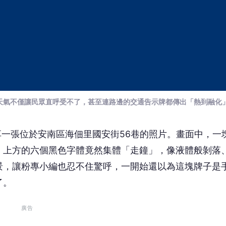
的天氣不僅讓民眾直呼受不了，甚至連路邊的交通告示牌都傳出「熱到融化
e」分享一張位於安南區海佃里國安街56巷的照片。畫面中，一
，上方的六個黑色字體竟然集體「走鐘」，像液體般剝落
景，讓粉專小編也忍不住驚呼，一開始還以為這塊牌子是
了。
廣告