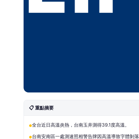
📋 重點摘要
全台近日高溫炎熱，台南玉井測得39.1度高溫。
●
台南安南區一處測速照相警告牌因高溫導致字體剝落
●