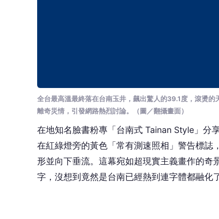
全台最高溫最終落在台南玉井，飆出驚人的39.1度，滾燙
離奇災情，引發網路熱烈討論。（圖／翻攝畫面）
在地知名臉書粉專「台南式 Tainan Styl
在紅綠燈旁的黃色「常有測速照相」警告標誌
形並向下垂流。這幕宛如超現實主義畫作的奇
字，沒想到竟然是台南已經熱到連字體都融化