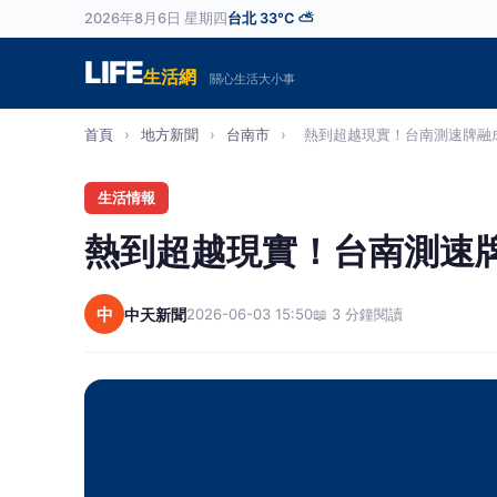
2026年8月6日 星期四
台北 33°C ⛅
LIFE
生活網
關心生活大小事
首頁
›
地方新聞
›
台南市
›
熱到超越現實！台南測速牌融成
生活情報
熱到超越現實！台南測速牌
中
中天新聞
2026-06-03 15:50
📖 3 分鐘閱讀