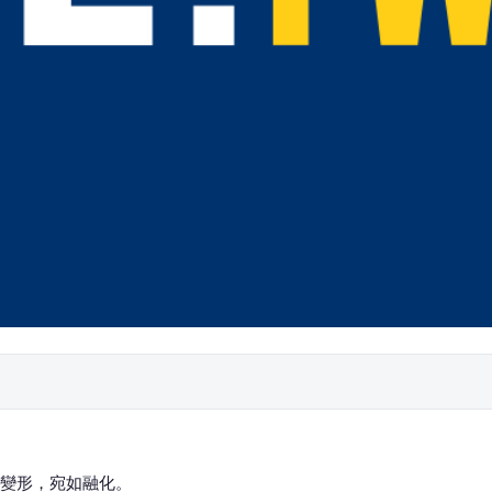
變形，宛如融化。