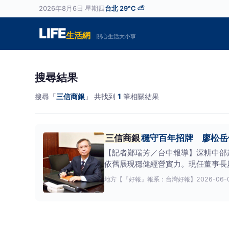
2026年8月6日 星期四
台北 29°C ⛅
LIFE
生活網
關心生活大小事
搜尋結果
搜尋「
三信商銀
」 共找到
1
筆相關結果
三信商銀
穩守百年招牌 廖松岳
【記者鄭瑞芳／台中報導】深耕中部
依舊展現穩健經營實力。現任董事長
場派
地方
【『好報』報系：台灣好報】
2026-06-