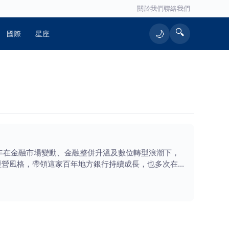
關於我們
聯絡我們
🔍
🌙
國際
星座
年在金融市場變動、金融整併升溫及數位轉型浪潮下，
經營風格，帶領這家百年地方銀行持續成長，也多次在市