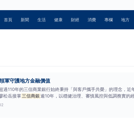
首頁
新聞
生活
健康
財經
消費
專欄
地方
領軍守護地方金融價值
超過110年的三信商業銀行始終秉持「與客戶攜手共榮」的理念，近
廖松岳接掌
三信商銀
逾10年，以穩健治理、審慎風控與低調務實的
02