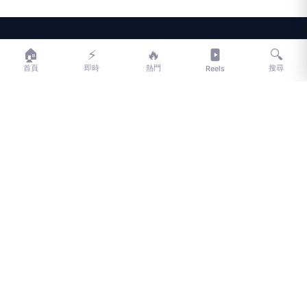
LIFE
生活網
🏠
⚡
🔥
🔍
首頁
即時
熱門
搜尋
Reels
LIFE 生活網是台灣領先的生活資訊平台，提供即時新聞、生活、健康、
財經、娛樂等多元內容。
f
L
▶
📷
新聞分類
新聞
更多內容
生活
地方新聞
健康
關於 LIFE
國際新聞
財經
合作夥伴
星座運勢
消費