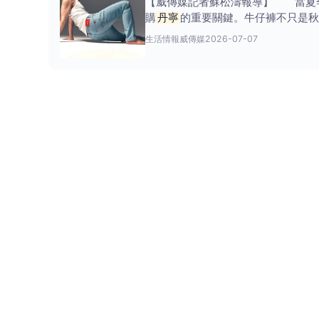
【威傳媒記者蘇松濤報導】 當夏季
購
丹寧
的重要關鍵。牛仔褲不只是秋
生活情報
威傳媒
2026-07-07