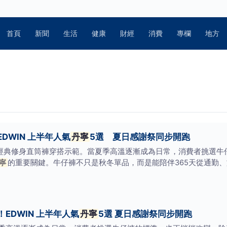
首頁
新聞
生活
健康
財經
消費
專欄
地方
DWIN 上半年人氣
丹寧
5選 夏日感謝祭同步開跑
經典修身直筒褲穿搭示範。當夏季高溫逐漸成為日常，消費者挑選牛
寧
的重要關鍵。牛仔褲不只是秋冬單品，而是能陪伴365天從通勤
EDWIN 上半年人氣
丹寧
5選 夏日感謝祭同步開跑