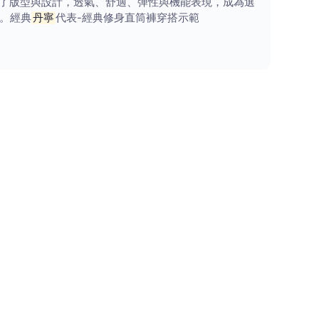
了版型與設計，透氣、舒適、彈性與機能表現，成為選
搭。經典
丹寧
代表-經典修身直筒褲穿搭示範