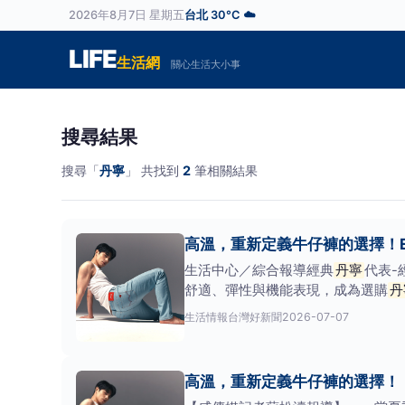
2026年8月7日 星期五
台北 30°C ☁️
LIFE
生活網
關心生活大小事
搜尋結果
搜尋「
丹寧
」 共找到
2
筆相關結果
高溫，重新定義牛仔褲的選擇！E
生活中心／綜合報導經典
丹寧
代表-
舒適、彈性與機能表現，成為選購
丹
世紀的EDWIN
生活情報
台灣好新聞
2026-07-07
高溫，重新定義牛仔褲的選擇！！