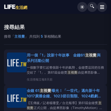
LIFE
🔍
☰
☀️
生活網
搜尋結果
搜尋「
主視覺
」 共找到
5
筆相關結果
用一個「1」說新十年故事 金鐘61
主視覺
與
系列活動公開
一個數字要扛起整個新十年的氣勢，金鐘獎這回把任務
交給了「1」。第61屆金鐘獎
主視覺
由提摩西影像
（TimothyMotion）操刀設計，以「1化為無限」為核
生活情報
立報
8天前
心概念，呼應本屆主題「一世代」。主辦單位透過數字
「1」設定新十年的起點，也把創作者踏出第一步的意
金鐘 61
主視覺
曝光！「一世代」邁向新十年
義放進整體視覺語彙。這次設計以「1」象徵起點、
1017廣播金鐘、1023節目類類、1024戲劇類
北流登場
【互傳媒／記者楊珊雯／台北報導】第61屆金鐘獎
主
視覺
正式公開，由提摩西影像（TimothyMotion）操