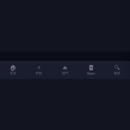
LIFE
生活網
🏠
⚡
🔥
🔍
首頁
即時
熱門
搜尋
Reels
LIFE 生活網是台灣領先的生活資訊平台，提供即時新聞、生活、健康、
財經、娛樂等多元內容。
f
L
▶
📷
新聞分類
新聞