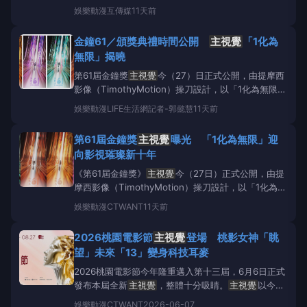
刀設計，以「1化為無限」作為
主視覺
核心概念。設計
娛樂動漫
互傳媒
11天前
以數字「1」為起點，象徵每位創作者皆從第一步開
始，而積蓄的創作能量向兩側磅礡迸發，更象徵台灣影
金鐘61／頒獎典禮時間公開
主視覺
「1化為
視持續突破框架、邁向無限可能，也展現金鐘獎攜手
無限」揭曉
第61屆金鐘獎
主視覺
今（27）日正式公開，由提摩西
影像（TimothyMotion）操刀設計，以「1化為無限」
作為
主視覺
核心概念。設計以數字「1」為起點，象徵
娛樂動漫
LIFE生活網記者-郭懿慧
11天前
每位創作者皆從第一步開始，而積蓄的創作能量向兩側
磅礡迸發，更象徵台灣影視持續突破框架、邁向無限可
第61屆金鐘獎
主視覺
曝光 「1化為無限」迎
能，也展現金鐘獎攜手所有影視工作者，共同開啟
向影視璀璨新十年
《第61屆金鐘獎》
主視覺
今（27日）正式公開，由提
摩西影像（TimothyMotion）操刀設計，以「1化為無
限」作為
主視覺
核心概念。設計以數字「1」為起點，
娛樂動漫
CTWANT
11天前
象徵每位創作者皆從第一步開始，而積蓄的創作能量向
兩側磅礡迸發，更象徵台灣影視持續突破框架、邁向無
2026桃園電影節
主視覺
登場 桃影女神「眺
限可能，也展現金鐘獎攜手所有影視工作者，共同
望」未來「13」變身科技耳麥
2026桃園電影節今年隆重邁入第十三屆，6月6日正式
發布本屆全新
主視覺
，整體十分吸睛。
主視覺
以今年
影展主題「眺望Prospect&amp;Vision」為設計核
娛樂動漫
CTWANT
2026-06-07