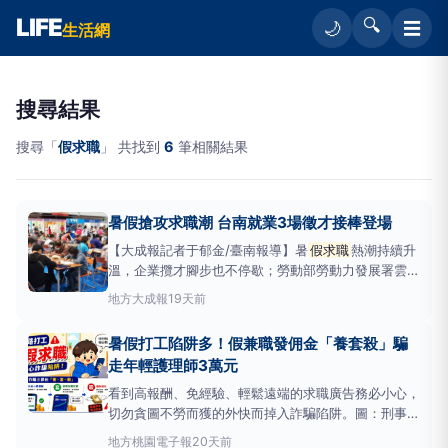
LIFE
🔍
☰
🌙
生活網
搜尋結果
搜尋「
假求職
」 共找到
6
筆相關結果
暑假搶攻求職潮 台南就業3場徵才接棒登場
【大成報記者于郁金/臺南報導】暑
假求職
熱潮持續升
溫，企業攬才腳步也不停歇；勞動部勞動力發展署雲嘉
南分署台南就業中心7月上旬開辦3場徵才活動，協助
地方
大成報
19天前
求職民眾媒合就業；下旬再接續推出3場聯合徵才，邀
集30家次企業參與徵才及代收履歷，釋出近700個工
暑假打工陷阱多！假兼職發佣金「養套殺」騙
作機會，涵蓋科技製造、生技、零售服務、教育及餐飲
走年輕護理師3萬元
等多元產業
看到高報酬、免經驗、輕鬆遠端的求職廣告務必小心，
切勿貪圖不勞而獲的外快而掉入詐騙陷阱。圖：刑事局
提供暑假期間，學生及社會新鮮人求職之需求增加，然
地方
桃園電子報
20天前