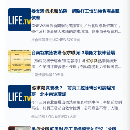
近期發現詐騙集團也趁機在社群平台刊登「在家賺佣
金」、「購買商品轉售賺價差」等
假求職
訊息，日前
養套殺
假求職
陷阱 網路打工慎防轉售商品賺
就有民眾掉入該「養、套、殺
價差
CNEWS匯流新聞網記者謝東明／台北報導暑假期間，
學生及社會新鮮人求職的需求增加。刑事局分析資料發
現，近期有詐騙集團，也趁機在社群平臺，刊登「在家
社會
匯流新聞網CNEWS
20天前
賺佣金」、「購買商品轉售賺價差」等
假求職
訊息。1
名年約20多歲的葉姓女護理師，就掉入「養、套、
台南就業搶攻暑
假求職
潮 3場徵才接棒登場
殺」的
假求職
詐騙陷阱，即便初始獲得小額報酬，最
後還是被騙
【勁報記者于郁金/臺南報導】暑
假求職
熱潮持續升
溫，企業攬才腳步也不停歇；勞動部勞動力發展署雲嘉
南分署台南就業中心7月上旬開辦3場徵才活動，協助
生活情報
勁報
20天前
求職民眾媒合就業；下旬再接續推出3場聯合徵才，邀
集30家次企業參與徵才及代收履歷，釋出近700個工
假求職
真賣機？ 前員工控除蟎公司誘騙扣
作機會，涵蓋科技製造、生技、零售服務、教育及餐飲
薪 北中南連環爆
等多元產業，
今年三月在北部爆出假洗冷氣真推銷事件，事情延燒到
高雄，前員工發起自救會控訴，公司廣告不實，入職要
先買14萬高價除蟎機，再以平價洗冷氣為誘餌進到消
生活情報
TVBS新聞網
29天前
費者家中推銷除蟎，面對北中南連環爆發勞資欠薪和消
費糾紛，自救會痛批高雄市相關單位處置消極，勞工局
暑
假求職
旺季到 勞工局提醒青年牢記「求職