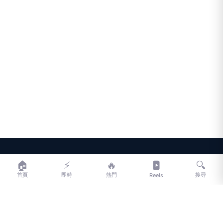
LIFE
生活網
🏠
⚡
🔥
🔍
首頁
即時
熱門
搜尋
Reels
LIFE 生活網是台灣領先的生活資訊平台，提供即時新聞、生活、健康、
財經、娛樂等多元內容。
f
L
▶
📷