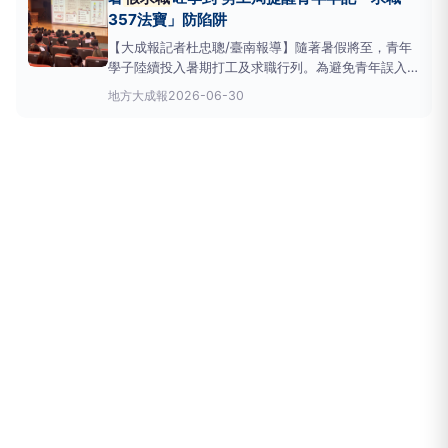
表示有接獲申訴案件，調解不成有進一步協助後續的司
357法寶」防陷阱
法救濟
【大成報記者杜忠聰/臺南報導】隨著暑假將至，青年
學子陸續投入暑期打工及求職行列。為避免青年誤入求
職陷阱，臺南市政府勞工局提醒求職者提高警覺，牢記
地方
大成報
2026-06-30
「求職357法寶」，保障自身權益，安心踏出職涯第一
步，共同落實市長黃偉哲推動「希望家園」的施政理
念。勞工局長王鑫基表示，求職時務必牢記「不要事先
繳交錢財、不