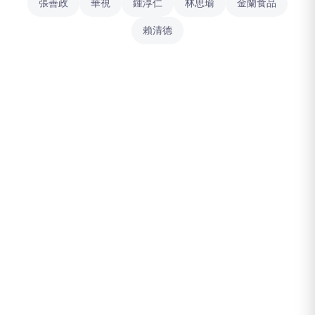
張善政
華視
鍾淳仁
林思瑜
金蘭食品
賴清德