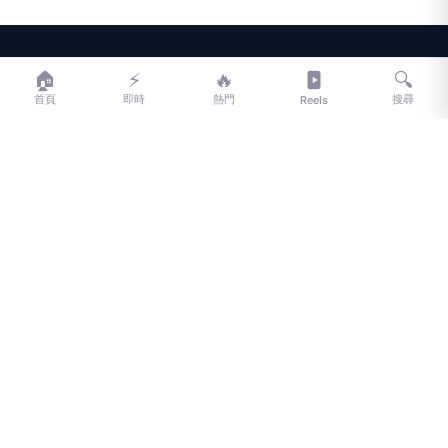
LIFE
生活網
🏠
⚡
🔥
🔍
首頁
即時
熱門
搜尋
Reels
LIFE 生活網是台灣領先的生活資訊平台，提供即時新聞、生活、健康、
財經、娛樂等多元內容。
f
L
▶
📷
新聞分類
新聞
更多內容
生活
地方新聞
健康
關於 LIFE
國際新聞
財經
合作夥伴
星座運勢
消費