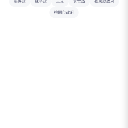
張善政
魏平政
三立
黃世杰
臺東縣政府
桃園市政府