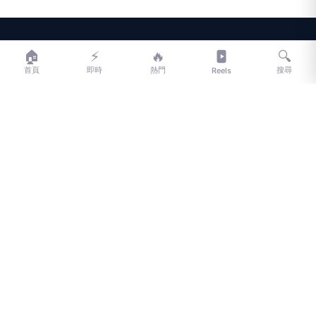
LIFE
生活網
🏠
⚡
🔥
🔍
首頁
即時
熱門
搜尋
Reels
LIFE 生活網是台灣領先的生活資訊平台，提供即時新聞、生活、健康、
財經、娛樂等多元內容。
f
L
▶
📷
新聞分類
新聞
更多內容
生活
地方新聞
健康
關於 LIFE
國際新聞
財經
合作夥伴
星座運勢
消費