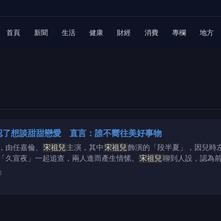
首頁
新聞
生活
健康
財經
消費
專欄
地方
認了想談甜甜戀愛 直言：誰不嚮往美好事物
，由任嘉倫、
宋祖兒
主演，其中
宋祖兒
飾演的「段半夏」，因兒時
「久宣夜」一起追查，兩人進而產生情愫。
宋祖兒
聊到人設，認為
6