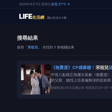
2026年8月7日 星期五
台北 27°C ☀️
LIFE
生活網
關心生活大小事
搜尋結果
搜尋「
宋祖兒
」 共找到
1
筆相關結果
《無憂渡》CP感爆棚！
宋祖兒
中視八點檔正熱播古裝劇《無憂渡》
的父親，她找上任嘉倫飾演的捉妖師
話，然後也比較懦弱、膽
娛樂動漫
LIFE生活網記者-郭懿慧
2026-06-1