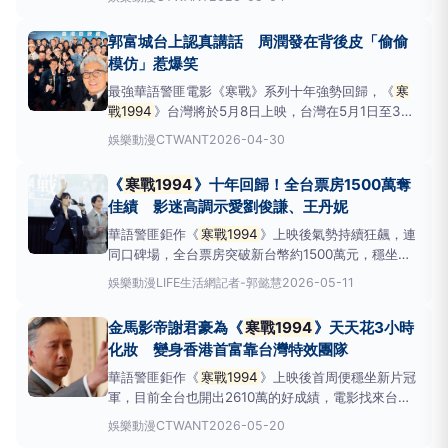
妮來台為電影宣傳造勢，要連趕多場見面會與影迷近距
離接觸，分享這回《
寒戰1994
》全面升級的拍攝心
郭富城台上認真講話 周潤發在背後皮「偷偷
情。《
寒戰1994
》在香港上映後，票房開出紅盤，口
模仿」惹爆笑
碑更是
最強華語警匪電影《寒戰》系列十年強勢回歸，《
寒
戰1994
》台灣將於5月8日上映，台灣在5月1日至3日
加開口碑場。日前在香港舉辦了全球記者會及盛大的首
娛樂動漫
CTWANT
2026-04-30
映會，周潤發、梁家輝、郭富城巨星再加上吳彥祖、劉
俊謙、吳慷仁、王丹妮、陳以文等主要演員都齊聚一
《
寒戰1994
》十年回歸！全台票房1500萬奪
堂，氣勢驚人。《
寒戰1994
》香港首映會派對，左起
佳績 影迷高調示愛劉俊謙、王丹妮
郭富城、
華語警匪鉅作《
寒戰1994
》上映後氣勢持續狂飆，連
同口碑場，全台票房突破新台幣約1500萬元，穩坐新
片冠軍，也超越兩年前上映的香港話題電影《九龍城寨
娛樂動漫
LIFE生活網記者-郭懿慧
2026-05-11
之圍城》的開票成績。成為近期華語電影市場最受矚目
的話題作品之一。電影憑藉高規格動作場面、緊湊燒腦
金馬影帝謝君豪為《
寒戰1994
》天天花3小時
劇情與濃厚港式警匪氛圍，不僅成功吸引系列的粉絲回
化妝 變身香港首富靠台灣特效團隊
歸之外，
華語警匪鉅作《
寒戰1994
》上映後首周便穩坐新片冠
軍，目前全台也開出2610萬的好成績，電影找來台灣
知名的特效團隊百嘉堂，為&nbsp;金馬影&nbsp;謝君
娛樂動漫
CTWANT
2026-05-20
豪打造出香港首富的年老面容。他在片中扮演在香港回