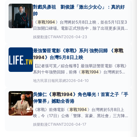
歸前權傾一時的首富家族當家，必須演出比實際年齡高
對戲吳彥祖 劉俊謙「激出少女心」：真的好
出20多歲的模樣，還得天天提早3到4小時到現場
帥
《
寒戰1994
》台灣將於5月8日上映，並在5月1日至3
日加開口碑場。電影正式預告中，除了出現更多演員陣
容，更可見到多場火爆動作場面，劉俊謙透露在開拍前
娛樂動漫
CTWANT
2026-04-23
已做了多次動作及持槍的特訓，更開心可以和前輩吳彥
祖及動作巨星元彪一起演戲，他更少女心大發說：「吳
最強警匪電影《寒戰》系列 強勢回歸 《
寒戰
彥祖真的好帥！好靚仔（大帥哥）。」《
寒戰1994
》
1994
》台灣5月8日上映
還沒
【記者張可芙／綜合報導】最強華語警匪電影《寒戰》
系列十年強勢回歸，前傳《
寒戰1994
》台灣將於5月8
日上映！電影上映消息一出，果然引發影迷高度期待，
地方
民眾日報民眾網
2026-04-10
今天公佈前導預告，以時空交錯的敘事手法引出故事焦
點，梁家輝扮演的李文彬突然失蹤，出現了一份1994
吳慷仁《
寒戰1994
》角色曝光！首富之子「手
年的機密文件，為電影揭開序幕
伸警界」撼動全香港
《寒戰》前傳電影《
寒戰1994
》台灣將於5月8日上
映，今（17日）公佈「警隊、富豪、黑社會」三方陣
營的海報，卡司華麗堅強，吳慷仁飾演首富家長子，讓
娛樂動漫
CTWANT
2026-04-17
故事變得更加複雜，畢竟在那個年代，「舊富」的所作
所為足以撼動整個香港。《
寒戰1994
》故事格局更為