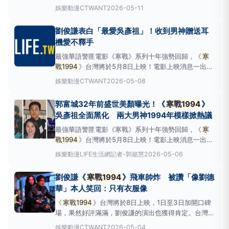
情支持，導演梁樂民帶領劉俊謙與王丹妮上周旋風訪台
娛樂動漫
CTWANT
2026-05-11
宣傳，一口氣連趕七場映後見面會，與影迷近距離互動
到深夜。《
寒戰1994
》將故事時間線拉回1994年，
劉俊謙表白「最愛吳彥祖」！收到男神贈送耳
揭開在《寒戰2》時發生事件源起，香港警隊權力核心
機愛不釋手
的秘
最強華語警匪電影《寒戰》系列十年強勢回歸，《
寒
戰1994
》台灣將於5月8日上映！電影上映消息一出，
引發影迷高度期待，台灣在5月1日至3日加開口碑場，
娛樂動漫
CTWANT
2026-05-08
果然好評滿滿，開出450萬的好成績，久違台灣的劉俊
謙與首次來台宣傳的王丹妮與導演梁樂民現身首映會，
郭富城32年前盛世美顏曝光！《
寒戰1994
》
一現身便引發影迷歡呼，氣氛非常熱烈，導演梁樂民表
吳彥祖全面黑化 兩大男神1994年模樣掀熱議
示《寒
最強華語警匪電影《寒戰》系列十年強勢回歸，《
寒
戰1994
》台灣將於5月8日上映！電影上映消息一出，
引發影迷高度期待，台灣在5月1日至3日加開口碑場，
娛樂動漫
LIFE生活網記者-郭懿慧
2026-05-06
果然好評滿滿，其中劉俊謙的演出也獲得肯定。吳彥祖
在《
寒戰1994
》中黑化變成想從變化的局勢中謀利的
劉俊謙《
寒戰1994
》飛車帥炸 被讚「像劉德
野心家，從正氣長官轉變為冷血權謀家，冷靜但殘酷的
華」本人笑回：只有衣服像
演出
《
寒戰1994
》台灣將於8日上映，1日至3日加開口碑
場，果然好評滿滿，劉俊謙的演出也獲得肯定。台灣發
行公司更加碼宣佈導演梁樂民將率萬人迷劉俊謙與王丹
娛樂動漫
CTWANT
2026-05-04