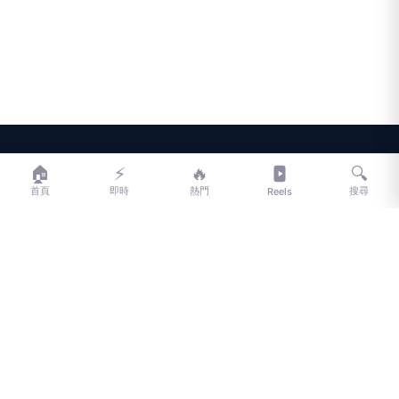
LIFE
生活網
🏠
⚡
🔥
🔍
首頁
即時
熱門
搜尋
Reels
LIFE 生活網是台灣領先的生活資訊平台，提供即時新聞、生活、健康、
財經、娛樂等多元內容。
f
L
▶
📷
新聞分類
新聞
更多內容
生活