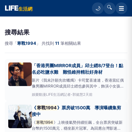
LIFE
🔍
☰
🌙
生活網
搜尋結果
搜尋「
寒戰1994
」 共找到
11
筆相關結果
「香港男團MIRROR成員」邱士縉8/7登台！點
名必吃鹽水雞 難怪維持精壯好身材
新片《我未許願先吹蠟燭》卡司驚喜連連，香港當紅偶
像男團MIRROR成員邱士縉也參與其中，飾演小女孩
JOJO的老師。近年他常投入影視演出，包括今年的
娛樂動漫
LIFE生活網記者-郭懿慧
2天前
《
寒戰1994
》。他將來台宣傳電影，率先出席8月7至
9日的拍照見面特映會。他提到最想吃的台灣美食是
《
寒戰1994
》票房破1500萬 導演曝續集剪
「鹽水雞」，難怪維持著精壯肌肉身材，他透露與柯震
接中
東當時最
《
寒戰1994
》上映後氣勢持續狂飆，全台票房突破新
台幣約1500萬元，穩坐新片冠軍。為回應台灣影迷熱