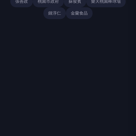
張善政
桃園市政府
蘇俊賓
樂天桃園棒球場
鍾淳仁
金蘭食品