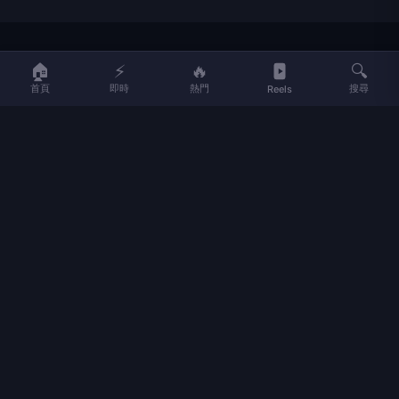
LIFE
生活網
🏠
⚡
🔥
🔍
首頁
即時
熱門
搜尋
Reels
LIFE 生活網是台灣領先的生活資訊平台，提供即時新聞、生活、健康、
財經、娛樂等多元內容。
f
L
▶
📷
新聞分類
新聞
更多內容
生活
地方新聞
健康
關於 LIFE
國際新聞
財經
合作夥伴
星座運勢
消費