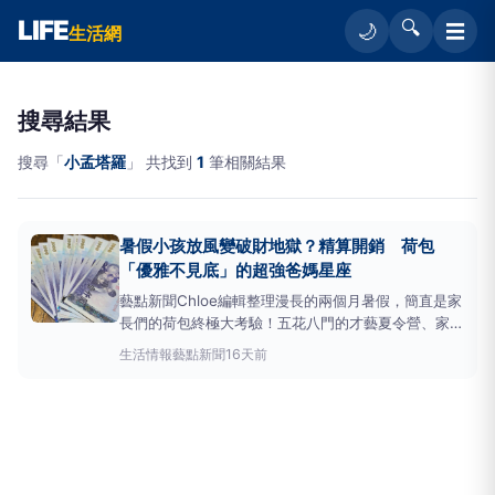
LIFE
🔍
☰
🌙
生活網
搜尋結果
搜尋「
小孟塔羅
」 共找到
1
筆相關結果
暑假小孩放風變破財地獄？精算開銷 荷包
「優雅不見底」的超強爸媽星座
藝點新聞Chloe編輯整理漫長的兩個月暑假，簡直是家
長們的荷包終極大考驗！五花八門的才藝夏令營、家族
旅遊，加上每天吃喝玩樂的開銷，數字算下來有夠驚
生活情報
藝點新聞
16天前
人，不少人早就勒緊褲帶苦哈哈。
小孟塔羅
雲蔚老師
說，偏偏有一群超狂父母，面對破財地獄完全沒在怕。
他們靠著精明頭腦把行程塞滿，還能把預算控制得服服
貼貼，出門玩