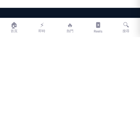
LIFE
生活網
🏠
⚡
🔥
🔍
首頁
即時
熱門
搜尋
Reels
LIFE 生活網是台灣領先的生活資訊平台，提供即時新聞、生活、健康、
財經、娛樂等多元內容。
f
L
▶
📷
新聞分類
新聞
更多內容
生活
地方新聞
健康
關於 LIFE
國際新聞
財經
合作夥伴
星座運勢
消費