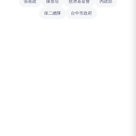
張善政
陳昱瑄
慈濟基金會
內政部
保二總隊
台中市政府