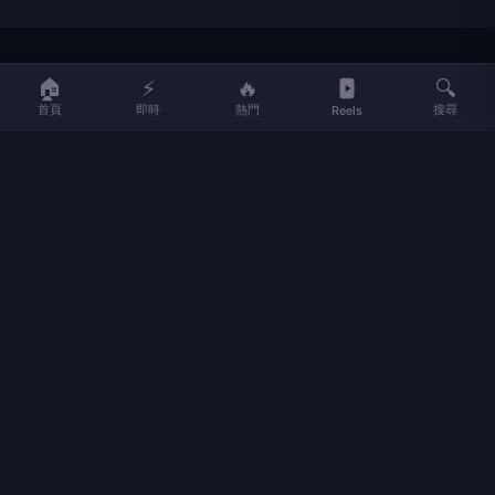
LIFE
生活網
🏠
⚡
🔥
🔍
首頁
即時
熱門
搜尋
Reels
LIFE 生活網是台灣領先的生活資訊平台，提供即時新聞、生活、健康、
財經、娛樂等多元內容。
f
L
▶
📷
新聞分類
新聞
更多內容
生活
地方新聞
健康
關於 LIFE
國際新聞
財經
合作夥伴
星座運勢
消費