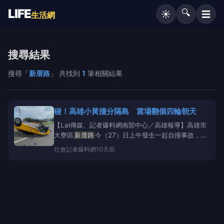
LIFE
🔍
☰
☀️
生活網
搜尋結果
搜尋「
新厝路
」 共找到
1
筆相關結果
碰！高雄小黃撞分隔島 當場翻個四輪朝天
【Lai傳媒、記者爆料網南部中心／高雄報導】高雄市
大寮區
新厝路
今（27）日上午發生一起自撞事故，一
輛營業小客車行駛途中不明原因撞上中央分隔島後翻
社會
記者爆料網
10天前
覆，所幸駕駛自行脫困，送醫檢查後並無大礙。 警方
於27日上午8時41分接獲報案，指大寮區
新厝路
發生
車禍，轄區昭明派出所及交通分隊員警隨即趕赴現場