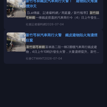
新竹芎林鐵皮汽車商行火警！ 建物陷火海濃
案，將埋設管線、新增加壓站及配水池，且也提出其他
煙沖天
方案，可一併納入工
【Lai傳媒、記者爆料網／周庭慶／新竹報導】
新竹縣
芎林鄉
一棟鐵皮搭蓋的汽車商行今（4）日上午發生火
警，新竹縣消防局獲報後立即派人員車輛到場，10時
社會
記者爆料網
2026-07-04
38分撲滅火勢，無人員傷亡受困，詳細起火原因及財
損待查。 新竹芎林鐵皮汽車商行火警濃煙沖天，消防
新竹芎林汽車商行火警 鐵皮建物陷火海濃煙
隊員到場灌救。翻攝畫面 新竹縣消防局表示，上午1
狂竄
新竹縣芎林鄉
富林路二段一棟2層樓汽車商行鐵皮建
物，4日上午10時許發生火警，大量濃煙竄升。新竹縣
政府消防局獲報後立即派員趕赴現場，部署3條水線入
社會
CTWANT
2026-07-04
室灌救，並於10時38分將火勢控制，燃燒面積約100
平方公尺，所幸無人員傷亡或受困，詳細起火原因仍待
進一步調查釐清。新竹縣消防局出動第二大隊、第三大
隊及芎林