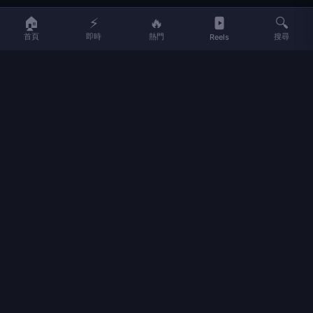
LIFE
生活網
🏠
⚡
🔥
🔍
首頁
即時
熱門
搜尋
Reels
LIFE 生活網是台灣領先的生活資訊平台，提供即時新聞、生活、健康、
財經、娛樂等多元內容。
f
L
▶
📷
新聞分類
新聞
更多內容
生活
地方新聞
健康
關於 LIFE
國際新聞
財經
合作夥伴
星座運勢
消費
關於我們
隱私權政策
服務條款
新聞人物
專欄
聯絡我們
新聞組織