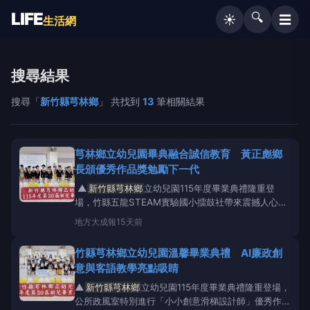
LIFE
🔍
☰
☀️
生活網
搜尋結果
搜尋「
新竹縣芎林鄉
」 共找到
13
筆相關結果
芎林鄉立幼兒園畢典融合誠信教育 黃正彪鄉
長頒優秀作品獎勉勵下一代
▲
新竹縣芎林鄉
立幼兒園115年度畢業典禮隆重登
場，竹縣五龍STEAM實驗國小擂鼓社帶來震撼人心的
一曲《清流登》為典禮揭開序幕。(圖／芎林鄉公所政
地方
大成報
15天前
風室提供) 【大成報記者羅林/新竹報導】
新竹縣芎林
鄉
立幼兒園115年度畢業典禮於7月24日在芎林鄉公所
竹縣芎林鄉立幼兒園溫馨畢業典禮 AI廉政創
4樓活動中心溫馨舉行，活動特別邀請新竹縣五龍
意與客語教學亮點吸睛
STEA
▲
新竹縣芎林鄉
立幼兒園115年度畢業典禮隆重登場，
公所政風室特別進行「小小創意滑梯設計師」優秀作品