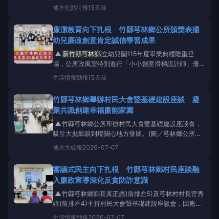
頒獎活動。
新竹縣芎林鄉
黃正彪鄉長(後排左3)與獲獎
地方
焦點時報
15天前
小朋友及家長們合影，氣氛歡樂溫馨。(圖／芎林鄉公
所政風室提供)【焦點時報/記者羅蔚舟報導】
新竹縣芎
廉潔教育向下扎根 竹縣芎林鄉公所頒獎表揚
林鄉
立幼兒園115年度畢業典禮於今(7/24)日在
幼兒廉政創意肯定誠信學習成果
▲
新竹縣芎林鄉
立幼兒園115年度畢業典禮隆重登
場，公所政風室特別進行「小小創意滑梯設計師」優秀
作品頒獎活動。
新竹縣芎林鄉
黃正彪鄉長(後排左3)與
生活情報
勁報
15天前
獲獎小朋友及家長們合影，氣氛歡樂溫馨。(圖／芎林
鄉公所政風室提供) 【勁報記者羅蔚舟/新竹報導】
新
竹縣芎林鄉舉辦村民大會暨基礎建設座談 凝
竹縣芎林鄉
立幼兒園115年度畢業典禮於今(7/24)日在
聚共識創建幸福廉能家園
▲竹縣芎林鄉公所舉辦村民大會暨基礎建設座談會，
吸引大批鄉親到場關心地方發展。(圖／芎林鄉公所政
風室提供) 【大成報記者羅林/新竹報導】為落實審議
地方
大成報
2026-07-07
式民主、深化行政透明並強化基層溝通，
新竹縣芎林
鄉
公所分別於115年6月27日及7月4日舉辦上山村與芎
審議式民主向下扎根 竹縣芎林鄉村民座談融
林村的村民大會暨基礎建設座談會。芎林鄉公所期盼透
入廉政宣導深化反貪防詐意識
過公開
▲竹縣芎林鄉鄉長黃正彪(前排左5)及芎林村村長官秀
娘(前排左4)主持村民大會暨基礎建設座談會，回應鄉
親建言，凝聚地方共識。(圖／芎林鄉公所政風室提
生活情報
勁報
2026-07-07