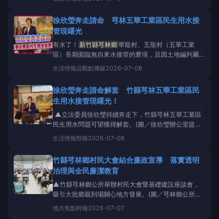
供) 【勁報記者羅蔚舟/新竹報導】為落實審議式民
主、深化行政透明並強化基層溝通，
新竹縣芎林鄉
公
徐欣瑩奔走請命 芎林五華工業區民生用水接
所分別於115年6月27日及7月4日舉辦上山村與芎林村
管現曙光
的村
有水了！
新竹縣芎林鄉
華龍村、五龍村（五華工業
區）長期面臨無自來水接管的窘境，且因土地編列屬工
業區，以致成為「三不管地帶」。在立法委員徐欣瑩持
生活情報
品觀點傳媒
2026-07-08
續奔走下，民生用水問題可望獲得解套。徐欣瑩辦公室
近日召開協調會、積極協調各方，自來水公司終於提出
徐欣瑩奔走請命解套 竹縣芎林五華工業區民
方案，將埋設管線、新增加壓站及配水池，且也提出其
生用水接管現曙光！
他方案，可
▲立法委員徐欣瑩持續奔走下，竹縣芎林五華工業區
民生用水問題可望獲得解套。(圖／徐欣瑩辦公室提
供) 【勁報記者羅蔚舟/新竹報導】有水了！
新竹縣芎
生活情報
勁報
2026-07-08
林鄉
華龍村、五龍村（五華工業區）長期面臨無自來
水接管的窘境，且因土地編列屬工業區，以致成為「三
竹縣芎林鄉村民大會結合廉政宣導 落實透明
不管地帶」。在立法委員徐欣瑩持續奔走下，民生用水
治理與全民廉潔教育
問題可望獲得解
▲竹縣芎林鄉公所舉辦村民大會暨基礎建設座談會，
吸引大批鄉親到場關心地方發展。(圖／芎林鄉公所政
風室提供)【焦點時報/記者羅蔚舟報導】為落實審議式
地方
焦點時報
2026-07-07
民主、深化行政透明並強化基層溝通，
新竹縣芎林鄉