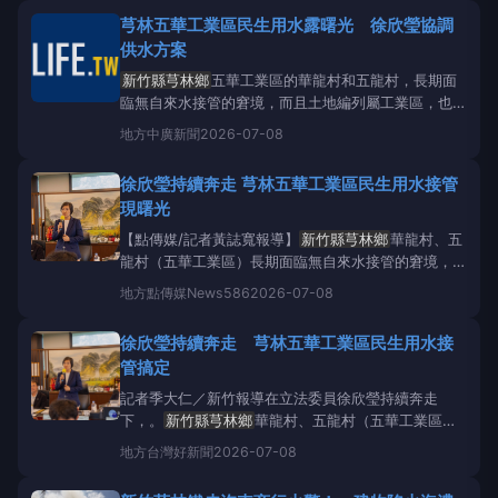
公所分別於115年6月27日及7月4日舉辦上山村與芎林
芎林五華工業區民生用水露曙光 徐欣瑩協調
村的村民大會暨基礎建設座談會。芎林鄉公所期盼透過
供水方案
公開
新竹縣芎林鄉
五華工業區的華龍村和五龍村，長期面
臨無自來水接管的窘境，而且土地編列屬工業區，也成
為「三不管地帶」。徐欣瑩辦公室最近召開協調會、積
地方
中廣新聞
2026-07-08
極協調各相關單位，在立委徐欣瑩持續奔走下，民生用
水問題可望獲得解套，自來水公司終於提出方案，將埋
徐欣瑩持續奔走 芎林五華工業區民生用水接管
設管線、新增加壓站及配水池，且提出其他方案，可一
現曙光
併納入工業區用
【點傳媒/記者黃誌寬報導】
新竹縣芎林鄉
華龍村、五
龍村（五華工業區）長期面臨無自來水接管的窘境，在
立法委員徐欣瑩持續奔走下，民生用水問題可望獲得解
地方
點傳媒News586
2026-07-08
套。徐欣瑩辦公室近日召開協調會、積極協調各方，自
來水公司終於提出方案，將埋設管線、新增加壓站及配
徐欣瑩持續奔走 芎林五華工業區民生用水接
水池，且也提出其他方案，可一併納入工業區用水
管搞定
記者季大仁／新竹報導在立法委員徐欣瑩持續奔走
下，。
新竹縣芎林鄉
華龍村、五龍村（五華工業區）
長期面臨無自來水接管的窘境，在立法委員徐欣瑩持續
地方
台灣好新聞
2026-07-08
奔走下，民生用水問題可望獲得解套。徐欣瑩辦公室近
日召開協調會、積極協調各方，自來水公司終於提出方