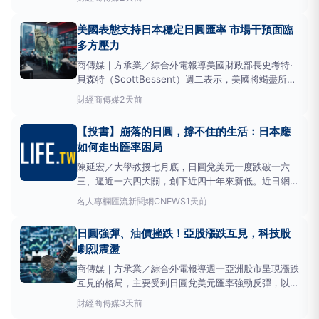
膨壓力，並讓日本經濟進入良性循環。貝森特指出，日
本近期物價上漲，主因是日圓疲軟和高昂的能源費用。
美國表態支持日本穩定日圓匯率 市場干預面臨
他認為，隨著能源價格回落及日
多方壓力
商傳媒｜方承業／綜合外電報導美國財政部長史考特·
貝森特（ScottBessent）週二表示，美國將竭盡所能
支持日本穩定日圓匯率，此舉同時也符合美國經濟和納
財經
商傳媒
2天前
稅人的利益。他警告，日圓若嚴重被低估，可能引發其
他經濟問題，甚至導致其他貨幣出現競爭性貶值，這對
【投書】崩落的日圓，撐不住的生活：日本應
全球市場而言是不尋常的現象。史
如何走出匯率困局
陳延宏／大學教授七月底，日圓兌美元一度跌破一六
三、逼近一六四大關，創下近四十年來新低。近日網路
瘋傳的科普短片〈日元暴跌引發萬物飛漲，本土百姓正
名人專欄
匯流新聞網CNEWS
1天前
面臨怎樣的生存危機？〉累積超過二十三萬次觀看，反
映匯率海嘯已從財經版面蔓延到庶民生活。
日圓貶值
日圓強彈、油價挫跌！亞股漲跌互見，科技股
向來是「利好出口、利空進口」的雙面刃，但當貶值幅
劇烈震盪
度擴大、時間拖
商傳媒｜方承業／綜合外電報導週一亞洲股市呈現漲跌
互見的格局，主要受到日圓兌美元匯率強勁反彈，以及
國際油價因中東局勢趨緩而下滑等因素影響。美國與日
財經
商傳媒
3天前
本上週已證實曾聯手干預匯市，以抑制美元兌日圓匯率