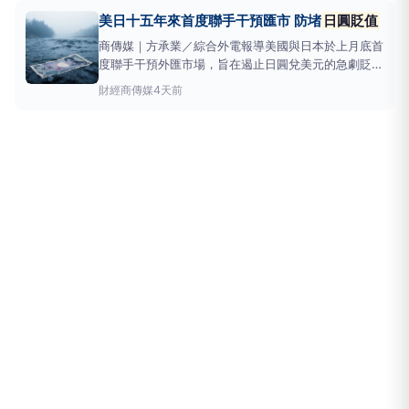
升至40年高點。日圓跳漲與政府干預上週美元兌日圓
美日十五年來首度聯手干預匯市 防堵
日圓貶值
曾逼近164日圓，而在美
商傳媒｜方承業／綜合外電報導美國與日本於上月底首
度聯手干預外匯市場，旨在遏止日圓兌美元的急劇貶
值。這項被稱為「聯合干預」的行動（指多國央行或財
財經
商傳媒
4天前
政部共同進場買賣外匯，以影響匯率走勢），是自
2011年日本東北大地震以來，兩國首次採取實際交易
的市場干預，也是40年來首度合作以阻止
日圓貶值
。