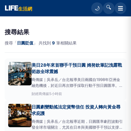
LIFE
🔍
☰
🌙
生活網
搜尋結果
搜尋「
日圓貶值
」 共找到
9
筆相關結果
美日28年來首聯手干預日圓 姆努欽筆記洩露戰
術啟全球震撼
商傳媒｜吳承岳／台北報導美日兩國自1998年亞洲金
融危機後，於近日再次聯手採取行動干預日圓匯率。這
項史無前例的舉動不僅旨在穩定持續走貶的日圓，美國
財經
商傳媒
5小時前
財政部更將其視為一場保護美國國債市場、並控制全球
金融流動性的「戰略豪賭」。此策略性干預已在全球資
日圓劇變動搖法定貨幣信任 投資人轉向黃金尋
本市場，特別是亞洲股市，引發劇烈震盪。美
求庇護
商傳媒｜吳承岳／台北報導近期，日圓匯率劇烈波動引
發全球市場關注，尤其在日本與美國聯手干預以支撐日