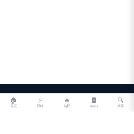
LIFE
生活網
🏠
⚡
🔥
🔍
首頁
即時
熱門
搜尋
Reels
LIFE 生活網是台灣領先的生活資訊平台，提供即時新聞、生活、健康、
財經、娛樂等多元內容。
f
L
▶
📷