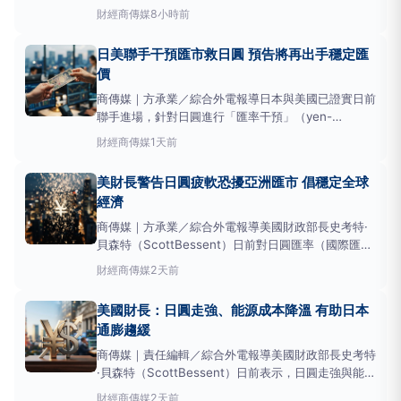
圓後，市場對法定貨幣（FiatCurrency，指政府發行
財經
商傳媒
8小時前
且不以實物商品為基礎的貨幣）的信任問題浮上檯面，
促使投資人轉向黃金尋求避險。資深市場分析師指出，
日美聯手干預匯市救日圓 預告將再出手穩定匯
此事件的真正火花在於投資人對全球金融體系
價
商傳媒｜方承業／綜合外電報導日本與美國已證實日前
聯手進場，針對日圓進行「匯率干預」（yen-
buyingintervention），以阻止日圓兌美元持續貶
財經
商傳媒
1天前
值，並表明未來可能採取更多協調行動。這是自2011
年東日本大地震後，兩國首次共同行動干預外匯市場，
美財長警告日圓疲軟恐擾亞洲匯市 倡穩定全球
當時的目標是抑制日圓升值。
經濟
商傳媒｜方承業／綜合外電報導美國財政部長史考特·
貝森特（ScottBessent）日前對日圓匯率（國際匯市
中，不同國家貨幣間的交換價格）持續走弱表示嚴重關
財經
商傳媒
2天前
切，並警告若日圓過度疲軟，可能引發亞洲其他國家貨
幣跟進貶值，進而影響區域金融穩定。他強調日圓穩定
美國財長：日圓走強、能源成本降溫 有助日本
性不僅對美國重要，對整個亞洲經濟體也至關
通膨趨緩
商傳媒｜責任編輯／綜合外電報導美國財政部長史考特
·貝森特（ScottBessent）日前表示，日圓走強與能源
成本下降，將有助於緩解日本因進口成本上升導致的通
財經
商傳媒
2天前