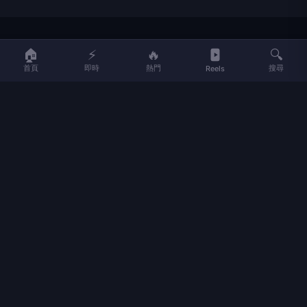
LIFE
生活網
🏠
⚡
🔥
🔍
首頁
即時
熱門
搜尋
Reels
LIFE 生活網是台灣領先的生活資訊平台，提供即時新聞、生活、健康、
財經、娛樂等多元內容。
f
L
▶
📷
新聞分類
新聞
更多內容
生活
地方新聞
健康
關於 LIFE
國際新聞
財經
合作夥伴
星座運勢
消費