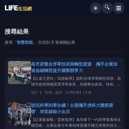
LIFE
🔍
☰
☀️
生活網
搜尋結果
搜尋「
智慧節能
」 共找到
5
筆相關結果
高市府整合淨零技術與轉型資源 攜手企業加
速低碳轉型提升國際競爭力
【記者王雯玲／高雄報導】面對全球淨零轉型浪潮，高
雄市政府積極落實淨零政策，持續整合政策、技術、人
才及輔導資源，協助企業提升減碳能力，加速低碳轉
地方
【『好報』報系：台灣好報】
1天前
型，強化高雄產業在國際供應鏈的競爭優勢。▲技術
服務團隊分享碳管理、設備節能及AI能源管理等實務應
從玩科學到學永續！台塑攜手虎科大辦探索
用，協助企業從排放資料、設備運轉及用能需求出發，
營 培育綠能小尖兵
【記者蘇峯毅／雲林報導】為培養下一代科學素養與永
續思維，台塑企業今年暑假再度攜手國立虎尾科技大學