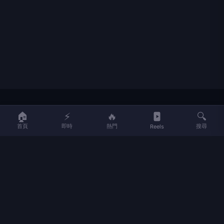
LIFE
生活網
🏠
⚡
🔥
🔍
首頁
即時
熱門
搜尋
Reels
LIFE 生活網是台灣領先的生活資訊平台，提供即時新聞、生活、健康、
財經、娛樂等多元內容。
f
L
▶
📷
新聞分類
新聞