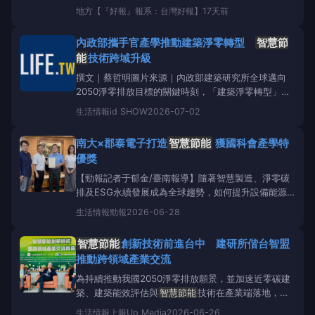
及國立虎尾高中，於7月22日至23日在虎尾高中科學
地方
【『好報』報系：台灣好報】
17天前
探索館舉辦「Formosa科學探索營」，免費開放設籍
雲林縣的國中生及國小六年級應屆畢業生參加，共錄取
內政部攜手官產學推動建築淨零轉型
智慧節
40名學員。營隊以「綠能儲能與
智慧節能
能
技術跨域升級
撰文｜蔡哲明圖片來源｜內政部建築研究所全球邁向
2050淨零排放目標的關鍵時刻，「建築淨零轉型」成
為我國能源轉型及永續發展的重要核心，內政部建築研
生活情報
id SHOW
2026-07-02
究日前舉辦「
智慧節能
創新技術暨跨領域產業交流推
廣活動」，透過「
智慧節能
技術跨領域交流」主軸，
南大×郡泰電子打造
智慧節能
獲國科會產學特
結合官產學研力量，一同加速建築部門邁向低碳與近零
優獎
碳發展。智
【勁報記者于郁金/臺南報導】隨著智慧製造、淨零碳
排及ESG永續發展成為全球趨勢，如何提升設備能源
效率、改善工作環境，已成為製造業重要課題；國立臺
生活情報
勁報
2026-06-28
南大學材料科學系林大偉教授攜手郡泰電子、高雄科技
大學及中正大學組成跨校產學研發團隊，共同開發兼具
智慧節能
創新技術前進台中 建研所偕台智盟
能源回收、空氣淨化與智慧監控功能的新一代工業設
推動跨領域產業交流
備，榮獲國家科
為持續推動我國2050淨零排放願景，並加速近零碳建
築、建築能效評估與
智慧節能
技術在產業端落地，內
政部建築研究所日前在中華電信學院台中所舉辦「
智
生活情報
上報Up Media
2026-06-26