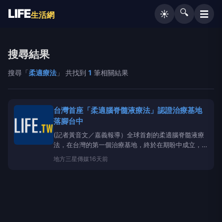
LIFE
🔍
☰
☀️
生活網
搜尋結果
搜尋「
柔適療法
」 共找到
1
筆相關結果
台灣首座「柔適腦脊髓液療法」認證治療基地
落腳台中
(記者黃音文／嘉義報導）全球首創的柔適腦脊髓液療
法，在台灣的第一個治療基地，終於在期盼中成立，由
台中市高堂中醫聯合診所榮獲認證擔綱，未來將提供帕
地方
三星傳媒
16天前
金森症、阿茲海默症與陳舊性中風後遺症患者新的中醫
治療選擇，帶來新希望。全台第一個獲得「柔適腦脊髓
液療法」認證的中醫診所與醫師和
柔適療法
創始人戴
君強醫