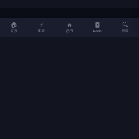
LIFE
生活網
🏠
⚡
🔥
🔍
首頁
即時
熱門
搜尋
Reels
LIFE 生活網是台灣領先的生活資訊平台，提供即時新聞、生活、健康、
財經、娛樂等多元內容。
f
L
▶
📷
新聞分類
新聞
更多內容
生活
地方新聞
健康
關於 LIFE
國際新聞
財經
合作夥伴
星座運勢
消費